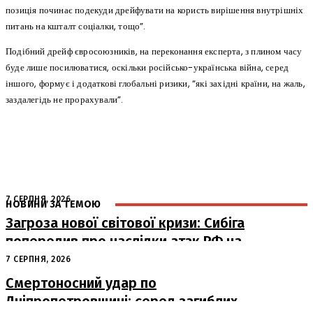
позиція починає подекуди дрейфувати на користь вирішення внутрішніх
питань на кшталт соціалки, тощо”.
Подібний дрейф євросоюзників, на переконання експерта, з плином часу
буде лише посилюватися, оскільки російсько-українська війна, серед
іншого, формує і додаткові глобальні ризики, “які західні країни, на жаль,
заздалегідь не прорахували”.
7 СЕРПНЯ, 2026
НОВИНИ ЗА ТЕМОЮ
Загроза нової світової кризи: Сибіга
попередив про наслідки атак РФ на
судна
7 СЕРПНЯ, 2026
Смертоносний удар по
Дніпропетровщині: серед загиблих