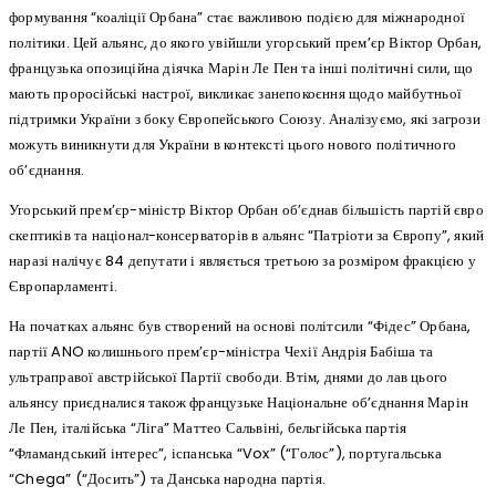
формування “коаліції Орбана” стає важливою подією для міжнародної
політики. Цей альянс, до якого увійшли угорський прем’єр Віктор Орбан,
французька опозиційна діячка Марін Ле Пен та інші політичні сили, що
мають проросійські настрої, викликає занепокоєння щодо майбутньої
підтримки України з боку Європейського Союзу. Аналізуємо, які загрози
можуть виникнути для України в контексті цього нового політичного
об’єднання.
Угорський прем’єр-міністр Віктор Орбан об’єднав більшість партій євро
скептиків та націонал-консерваторів в альянс “Патріоти за Європу”, який
наразі налічує 84 депутати і являється третьою за розміром фракцією у
Європарламенті.
На початках альянс був створений на основі політсили “Фідес” Орбана,
партії ANO колишнього прем’єр-міністра Чехії Андрія Бабіша та
ультраправої австрійської Партії свободи. Втім, днями до лав цього
альянсу приєдналися також французьке Національне об’єднання Марін
Ле Пен, італійська “Ліга” Маттео Сальвіні, бельгійська партія
“Фламандський інтерес”, іспанська “Vox” (“Голос”), португальська
“Chega” (“Досить”) та Данська народна партія.