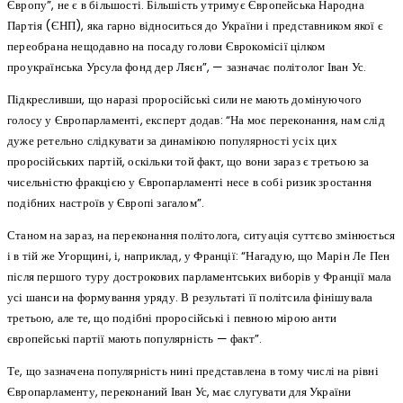
Європу”, не є в більшості. Більшість утримує Європейська Народна
Партія (ЄНП), яка гарно відноситься до України і представником якої є
переобрана нещодавно на посаду голови Єврокомісії цілком
проукраїнська Урсула фонд дер Ляєн”, — зазначає політолог Іван Ус.
Підкресливши, що наразі проросійські сили не мають домінуючого
голосу у Європарламенті, експерт додав: “На моє переконання, нам слід
дуже ретельно слідкувати за динамікою популярності усіх цих
проросійських партій, оскільки той факт, що вони зараз є третьою за
чисельністю фракцією у Європарламенті несе в собі ризик зростання
подібних настроїв у Європі загалом”.
Станом на зараз, на переконання політолога, ситуація суттєво змінюється
і в тій же Угорщині, і, наприклад, у Франції: “Нагадую, що Марін Ле Пен
після першого туру дострокових парламентських виборів у Франції мала
усі шанси на формування уряду. В результаті її політсила фінішувала
третьою, але те, що подібні проросійські і певною мірою анти
європейські партії мають популярність — факт”.
Те, що зазначена популярність нині представлена в тому числі на рівні
Європарламенту, переконаний Іван Ус, має слугувати для України