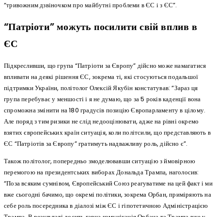
“тривожним дзвіночком про майбутні проблеми в ЄС і з ЄС”.
“Патріоти” можуть посилити свій вплив в
ЄС
Підкресливши, що група “Патріоти за Європу” дійсно може намагатися
впливати на деякі рішення ЄС, зокрема ті, які стосуються подальшої
підтримки України, політолог Олексій Якубін
констатував: “Зараз ця
група перебуває у меншості і я не думаю, що за 5 років каденції вона
спроможна змінити на 180 градусів позицію Європарламенту в цілому.
Але поряд з тим ризики не слід недооцінювати, адже на рівні окремо
взятих європейських країн ситуація, коли політсили, що представляють в
ЄС “Патріотів за Європу” гратимуть надважливу роль, дійсно є”.
Також політолог, попередньо змоделювавши ситуацію з ймовірною
перемогою на президентських виборах Дональда Трампа, наголосив:
“Поза всяким сумнівом, Європейський Союз реагуватиме на цей факт і ми
вже сьогодні бачимо, що окремі політики, зокрема Орбан, приміряють на
себе роль посередника в діалозі між ЄС і гіпотетичною Адміністрацією
Трампа. В результаті досить гарна комунікація Орбана та Трампа вже у