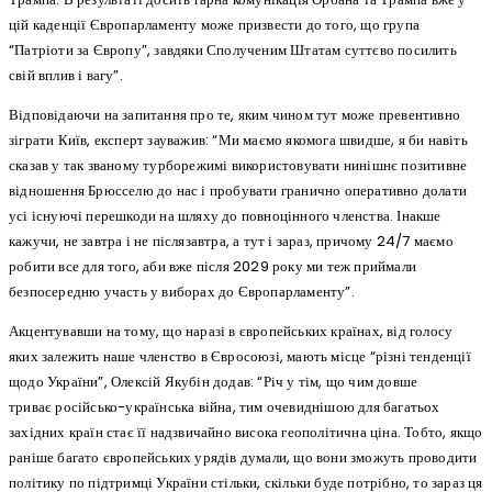
цій каденції Європарламенту може призвести до того, що група
“Патріоти за Європу”, завдяки Сполученим Штатам суттєво посилить
свій вплив і вагу”.
Відповідаючи на запитання про те, яким чином тут може превентивно
зіграти Київ, експерт зауважив: “Ми маємо якомога швидше, я би навіть
сказав у так званому турборежимі використовувати нинішнє позитивне
відношення Брюсселю до нас і пробувати гранично оперативно долати
усі існуючі перешкоди на шляху до повноцінного членства. Інакше
кажучи, не завтра і не післязавтра, а тут і зараз, причому 24/7 маємо
робити все для того, аби вже після 2029 року ми теж приймали
безпосередню участь у виборах до Європарламенту”.
Акцентувавши на тому, що наразі в європейських країнах, від голосу
яких залежить наше членство в Євросоюзі, мають місце “різні тенденції
щодо України”, Олексій Якубін додав: “Річ у тім, що чим довше
триває російсько-українська війна, тим очевиднішою для багатьох
західних країн стає її надзвичайно висока геополітична ціна. Тобто, якщо
раніше багато європейських урядів думали, що вони зможуть проводити
політику по підтримці України стільки, скільки буде потрібно, то зараз ця