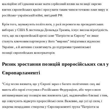
коаліційне об’єднання може мати серйозний вплив на позиції окремо
взятих європейських країн і просувати таким чином точково план миру в
російсько-українській війні, вигідний РФ.
Крім того, зауважують політологи, у разі перемоги на президентських
виборах у США 5 листопада Дональда Трампа, існує висока вірогідність
того, що на європейській арені саме “Патріоти за Європу” не лише
стануть ключовим партнером у його “мирних” ініціативах відносно
України , а й активно схилятимуть до підтримки трампівської
позиції європейських консерваторів.
Ризик зростання позицій проросійських сил у
Європарламенті
“Слід чесно визнати, що у Європі зараз є багато політичних сил, які
мають або гарні стосунки з Російською Федерацією, або через свою
антиамериканську позицію висловлюють ідеї, надзвичайно близькі з тим,
що озвучують відверто проросійські сили. Важливо, що усі ці сили, і
зокрема нещодавно створена у Європарламенті група “Патріоти за