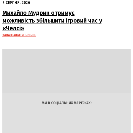
– працівники «Укрпошти»
7 СЕРПНЯ, 2026
Михайло Мудрик отримує
можливість збільшити ігровий час у
«Челсі»
ЗАВАНТАЖИТИ БІЛЬШЕ
DAILY
INSIDER
Політика
Економіка
Бізнес
Блоги
Світ
Технології
Авто
Арт
Наука
МИ В СОЦІАЛЬНИХ МЕРЕЖАХ: