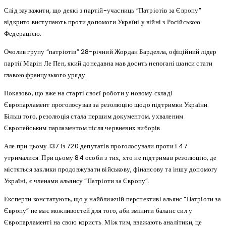
Слід зауважити, що деякі з партій-учасниць “Патріотів за Європу”
відкрито виступають проти допомоги Україні у війні з Російською
Федерацією.
Очолив групу “патріотів” 28-річний Жордан Барделла, офіційний лідер
партії Марін Ле Пен, який донедавна мав досить непогані шанси стати
главою французького уряду.
Показово, що вже на старті своєї роботи у новому складі
Європарламент проголосував за резолюцію щодо підтримки України.
Більш того, резолюція стала першим документом, ухваленим
Європейським парламентом після червневих виборів.
Але при цьому 137 із 720 депутатів проголосували проти і 47
утрималися. При цьому 84 особи з тих, хто не підтримав резолюцію, де
містяться заклики продовжувати військову, фінансову та іншу допомогу
Україні, є членами альянсу “Патріоти за Європу”.
Експерти констатують, що у найближчій перспективі альянс “Патріоти за
Європу” не має можливостей для того, аби змінити баланс сил у
Європарламенті на свою користь. Між тим, вважають аналітики, це