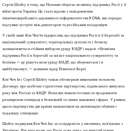
Сергія Шойгу в тому, що Пхеньян зберігає незмінну підтримку Росії у її
війні проти України. Це стало відомо з повідомлення
північнокорейського державного інформагентства KCNA, яке передає
підсумки зустрічі між диктатором та російським посадовцем.
У своїй заяві Кім Чен Ін підкреслив, що підтримка Росії в її боротьбі за
національний суверенітет, територіальну цілісність і безпеку
залишатиметься стійким вибором уряду КНДР і надалі. «Незмінна
підтримка Росії в боротьбі за захист національного суверенітету та
безпеки — це рішуча воля уряду КНДР, що збережеться і в
майбутньому», — зазначив лідер Північної Кореї.
Кім Чен Ін і Сергій Шойгу також обговорили виконання положень
Договору про всебічне стратегічне партнерство, підписаного минулого
року між Росією та КНДР. Вони висловили готовність продовжити
розширення співпраці в безпековій та інших важливих сферах. У рамках
цього партнерства дві країни налаштовані на активізацію обмінів і
подальшу співпрацю.
Шойгу подякував Кім Чен Іну за солідарність у питаннях, пов’язаних з
Україною. Він наголосив, що Росія дуже цінує досягнутий рівень