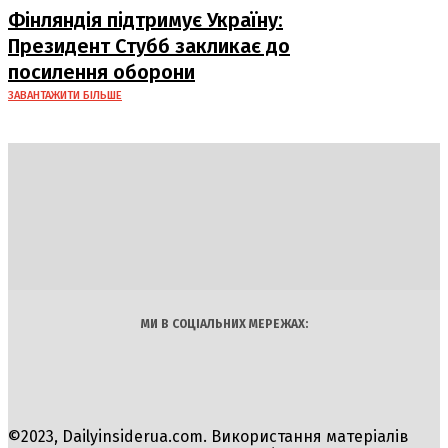
Фінляндія підтримує Україну:
Президент Стубб закликає до
посилення оборони
ЗАВАНТАЖИТИ БІЛЬШЕ
DAILY
INSIDER
Політика
Економіка
Бізнес
Блоги
Світ
Технології
Авто
Арт
Наука
МИ В СОЦІАЛЬНИХ МЕРЕЖАХ:
©2023, Dailyinsiderua.com. Використання матеріалів