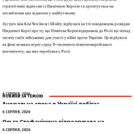
стратегічних відносин із Північною Кореєю та орієнтується на
поглиблення цих відносин у майбутньому.
Зустріч між Кім Чен Іном і Шойгу відбулася на тлі повідомлень розвідки
Південної Кореї про те, що Північна Корея відправила до Росії ще понад
тисячу своїх військових для участі у війні проти України. Це відбулося
на фоні великих втрат серед 11-тисячного північнокорейського
контингенту, що вже перебував у Росії.
6 СЕРПНЯ, 2026
НОВИНИ ЗА ТЕМОЮ
Аномальна спека в Україні добігає
кінця: очікується похолодання
6 СЕРПНЯ, 2026
Ольга Стефанішина відреагувала на
підозри від НАБУ та САП
6 СЕРПНЯ, 2026