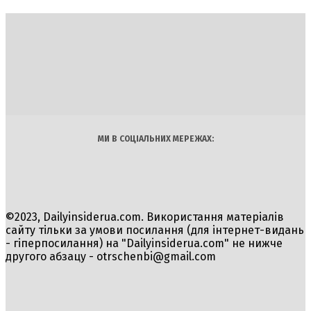
DAILY
INSIDER
Політика
Економіка
Бізнес
Блоги
Світ
Технології
Авто
Арт
Наука
МИ В СОЦІАЛЬНИХ МЕРЕЖАХ:
©2023, Dailyinsiderua.com. Використання матеріалів
сайту тільки за умови посилання (для інтернет-видань
- гіперпосилання) на "Dailyinsiderua.com" не нижче
другого абзацу -
otrschenbi@gmail.com