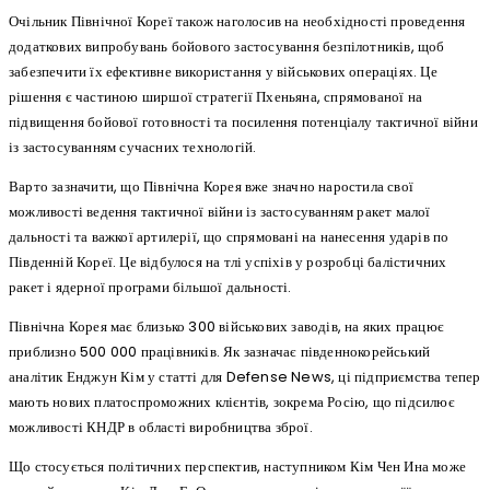
Очільник Північної Кореї також наголосив на необхідності проведення
додаткових випробувань бойового застосування безпілотників, щоб
забезпечити їх ефективне використання у військових операціях. Це
рішення є частиною ширшої стратегії Пхеньяна, спрямованої на
підвищення бойової готовності та посилення потенціалу тактичної війни
із застосуванням сучасних технологій.
Варто зазначити, що Північна Корея вже значно наростила свої
можливості ведення тактичної війни із застосуванням ракет малої
дальності та важкої артилерії, що спрямовані на нанесення ударів по
Південній Кореї. Це відбулося на тлі успіхів у розробці балістичних
ракет і ядерної програми більшої дальності.
Північна Корея має близько 300 військових заводів, на яких працює
приблизно 500 000 працівників. Як зазначає південнокорейський
аналітик Енджун Кім у статті для Defense News, ці підприємства тепер
мають нових платоспроможних клієнтів, зокрема Росію, що підсилює
можливості КНДР в області виробництва зброї.
Що стосується політичних перспектив, наступником Кім Чен Ина може