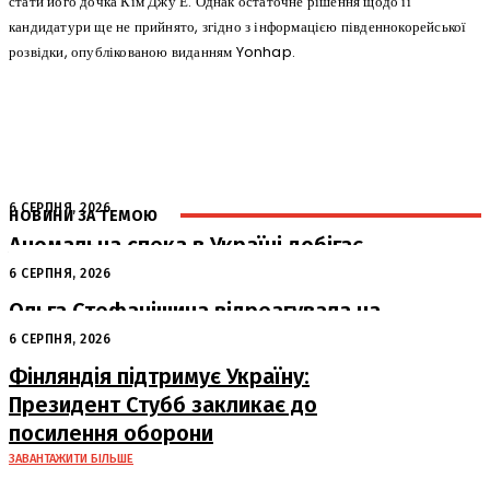
стати його дочка Кім Джу Е. Однак остаточне рішення щодо її
кандидатури ще не прийнято, згідно з інформацією південнокорейської
розвідки, опублікованою виданням Yonhap.
6 СЕРПНЯ, 2026
НОВИНИ ЗА ТЕМОЮ
Аномальна спека в Україні добігає
кінця: очікується похолодання
6 СЕРПНЯ, 2026
Ольга Стефанішина відреагувала на
підозри від НАБУ та САП
6 СЕРПНЯ, 2026
Фінляндія підтримує Україну:
Президент Стубб закликає до
посилення оборони
ЗАВАНТАЖИТИ БІЛЬШЕ