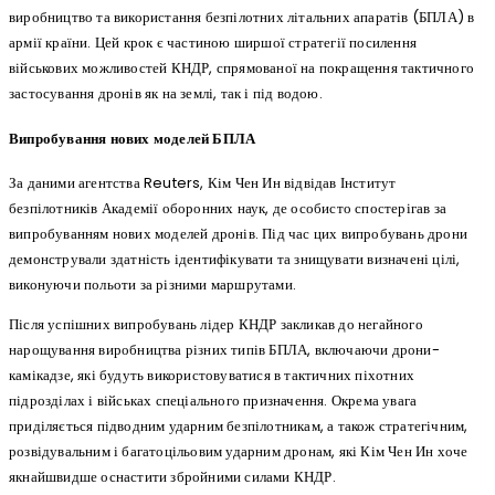
виробництво та використання безпілотних літальних апаратів (БПЛА) в
армії країни. Цей крок є частиною ширшої стратегії посилення
військових можливостей КНДР, спрямованої на покращення тактичного
застосування дронів як на землі, так і під водою.
Випробування нових моделей БПЛА
За даними агентства Reuters, Кім Чен Ин відвідав Інститут
безпілотників Академії оборонних наук, де особисто спостерігав за
випробуванням нових моделей дронів. Під час цих випробувань дрони
демонстрували здатність ідентифікувати та знищувати визначені цілі,
виконуючи польоти за різними маршрутами.
Після успішних випробувань лідер КНДР закликав до негайного
нарощування виробництва різних типів БПЛА, включаючи дрони-
камікадзе, які будуть використовуватися в тактичних піхотних
підрозділах і військах спеціального призначення. Окрема увага
приділяється підводним ударним безпілотникам, а також стратегічним,
розвідувальним і багатоцільовим ударним дронам, які Кім Чен Ин хоче
якнайшвидше оснастити збройними силами КНДР.