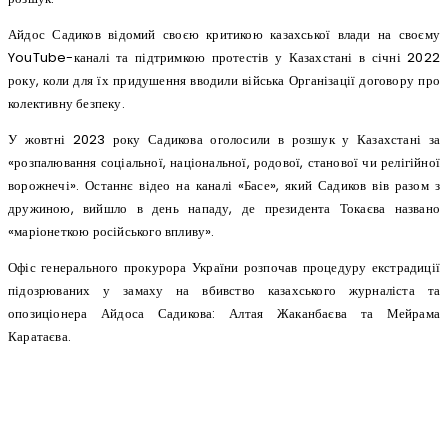
Айдос Садиков відомий своєю критикою казахської влади на своєму
YouTube-каналі та підтримкою протестів у Казахстані в січні 2022
року, коли для їх придушення вводили війська Організації договору про
колективну безпеку.
У жовтні 2023 року Садикова оголосили в розшук у Казахстані за
«розпалювання соціальної, національної, родової, станової чи релігійної
ворожнечі». Останнє відео на каналі «Басе», який Садиков вів разом з
дружиною, вийшло в день нападу, де президента Токаєва названо
«маріонеткою російського впливу».
Офіс генерального прокурора України розпочав процедуру екстрадиції
підозрюваних у замаху на вбивство казахського журналіста та
опозиціонера Айдоса Садикова: Алтая Жаканбаєва та Мейрама
Каратаєва.