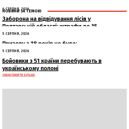
6 СЕРПНЯ, 2026
НОВИНИ ЗА ТЕМОЮ
Заборона на відвідування лісів у
Полтавській області: штрафи до 15
тисяч гривень
5 СЕРПНЯ, 2026
Призову з 18 років не буде:
офіційна позиція Офісу Президента
5 СЕРПНЯ, 2026
Бойовики з 51 країни перебувають в
українському полоні
ЗАВАНТАЖИТИ БІЛЬШЕ
DAILY
INSIDER
Політика
Економіка
Бізнес
Блоги
Світ
Технології
Авто
Арт
Наука