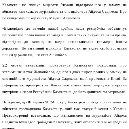
Казахстан не планує видавати Україні підозрюваного у замаху на
вбивство казахського журналіста та опозиціонера Айдоса Садикова. Про
це повідомив спікер сенату Маулен Ашимбаєв.
«Відповідно до законів нашої країни, наша республіка забезпечує
пріоритетно права наших громадян. Тому в таких ситуаціях наша країна,
відповідно до законів, не видає казахстанських громадян іншим
державам. Це загальний принцип: Казахстан не видає своїх громадян
іншим державам», – заявив Ашимбаєв.
22 червня генеральна прокуратура Казахстану повідомила про
затримання Алтая Жаканбаєва, одного з двох підозрюваних у замаху на
опозиційного журналіста Айдоса Садикова, який проживає в Києві. За
інформацією прокуратури, Жаканбаєв «самостійно звернувся в органи
внутрішніх справ Республіки Казахстан», де його допитали та затримали.
Нагадаємо, що 18 червня 2024 року у Києві двоє осіб здійснили замах на
вбивство громадянина Казахстану, який має статус біженця в Україні.
Правоохоронці встановили, що нападниками на журналіста Айдоса
Садикова були двоє громадян Казахстану, яких оголосили в міжнародний
розшук.