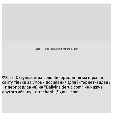
DAILY
INSIDER
Політика
Економіка
Бізнес
Блоги
Світ
Технології
Авто
Арт
Наука
МИ В СОЦІАЛЬНИХ МЕРЕЖАХ:
©2023, Dailyinsiderua.com. Використання матеріалів
сайту тільки за умови посилання (для інтернет-видань
- гіперпосилання) на "Dailyinsiderua.com" не нижче
другого абзацу -
otrschenbi@gmail.com