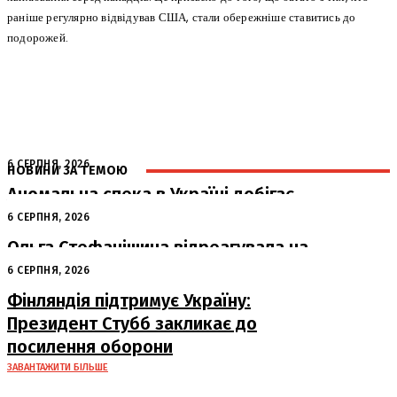
раніше регулярно відвідував США, стали обережніше ставитись до
подорожей.
6 СЕРПНЯ, 2026
НОВИНИ ЗА ТЕМОЮ
Аномальна спека в Україні добігає
кінця: очікується похолодання
6 СЕРПНЯ, 2026
Ольга Стефанішина відреагувала на
підозри від НАБУ та САП
6 СЕРПНЯ, 2026
Фінляндія підтримує Україну:
Президент Стубб закликає до
посилення оборони
ЗАВАНТАЖИТИ БІЛЬШЕ