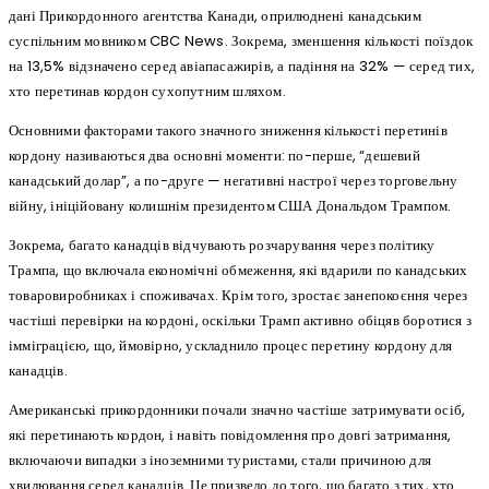
дані Прикордонного агентства Канади, оприлюднені канадським
суспільним мовником CBC News. Зокрема, зменшення кількості поїздок
на 13,5% відзначено серед авіапасажирів, а падіння на 32% — серед тих,
хто перетинав кордон сухопутним шляхом.
Основними факторами такого значного зниження кількості перетинів
кордону називаються два основні моменти: по-перше, “дешевий
канадський долар”, а по-друге — негативні настрої через торговельну
війну, ініційовану колишнім президентом США Дональдом Трампом.
Зокрема, багато канадців відчувають розчарування через політику
Трампа, що включала економічні обмеження, які вдарили по канадських
товаровиробниках і споживачах. Крім того, зростає занепокоєння через
частіші перевірки на кордоні, оскільки Трамп активно обіцяв боротися з
імміграцією, що, ймовірно, ускладнило процес перетину кордону для
канадців.
Американські прикордонники почали значно частіше затримувати осіб,
які перетинають кордон, і навіть повідомлення про довгі затримання,
включаючи випадки з іноземними туристами, стали причиною для
хвилювання серед канадців. Це призвело до того, що багато з тих, хто