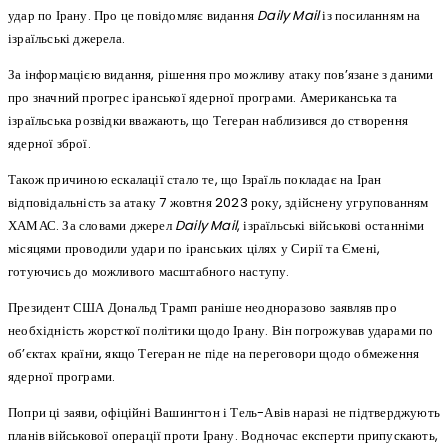
удар по Ірану. Про це повідомляє видання
Daily Mail
із посиланням на
ізраїльські джерела.
За інформацією видання, рішення про можливу атаку пов’язане з даними
про значний прогрес іранської ядерної програми. Американська та
ізраїльська розвідки вважають, що Тегеран наблизився до створення
ядерної зброї.
Також причиною ескалації стало те, що Ізраїль покладає на Іран
відповідальність за атаку 7 жовтня 2023 року, здійснену угрупованням
ХАМАС. За словами джерел
Daily Mail
, ізраїльські військові останніми
місяцями проводили удари по іранських цілях у Сирії та Ємені,
готуючись до можливого масштабного наступу.
Президент США Дональд Трамп раніше неодноразово заявляв про
необхідність жорсткої політики щодо Ірану. Він погрожував ударами по
об’єктах країни, якщо Тегеран не піде на переговори щодо обмеження
ядерної програми.
Попри ці заяви, офіційні Вашингтон і Тель-Авів наразі не підтверджують
планів військової операції проти Ірану. Водночас експерти припускають,