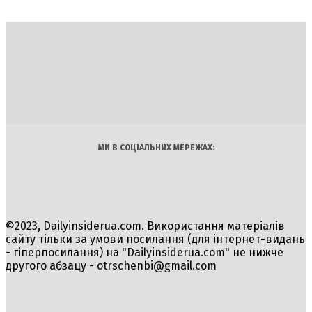
DAILY
INSIDER
Політика
Економіка
Бізнес
Блоги
Світ
Технології
Авто
Арт
Наука
МИ В СОЦІАЛЬНИХ МЕРЕЖАХ:
©2023, Dailyinsiderua.com. Використання матеріалів
сайту тільки за умови посилання (для інтернет-видань
- гіперпосилання) на "Dailyinsiderua.com" не нижче
другого абзацу -
otrschenbi@gmail.com