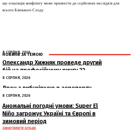
що ескалація конфлікту може призвести до серйозних наслідків для
всього Близького Сходу.
8 СЕРПНЯ, 2026
НОВИНИ ЗА ТЕМОЮ
Олександр Хижняк проведе другий
бій на професійному рингу 22
серпня у Львові
8 СЕРПНЯ, 2026
Дрон з вибухівкою в аеропорту
Лейпцига: США підозрюють Росію
8 СЕРПНЯ, 2026
Аномальні погодні умови: Super El
Niño загрожує Україні та Європі в
зимовий період
ЗАВАНТАЖИТИ БІЛЬШЕ