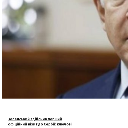
Зеленський здійснив перший
офіційний візит до Сербії: ключові