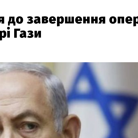
я до завершення опер
рі Гази