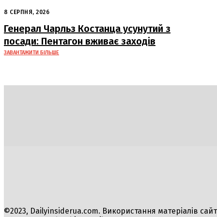
офіційний візит до Сербії: ключові
8 СЕРПНЯ, 2026
переговори з Вучичем
Генерал Чарльз Костанца усунутий з
посади: Пентагон вживає заходів
ЗАВАНТАЖИТИ БІЛЬШЕ
Політика
Економіка
Бізнес
Блоги
Світ
Техно
©2023, Dailyinsiderua.com. Використання матеріалів сай