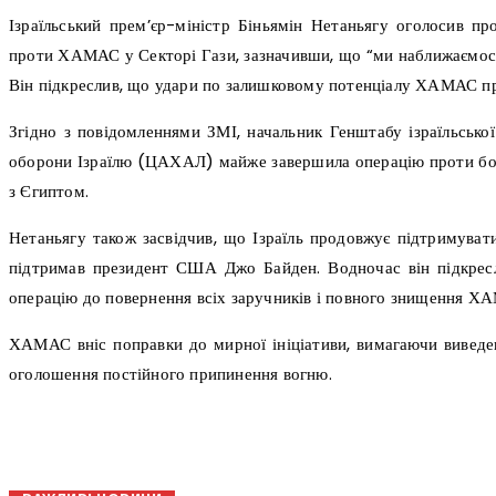
Ізраїльський прем’єр-міністр Біньямін Нетаньягу оголосив п
проти ХАМАС у Секторі Гази, зазначивши, що “ми наближаємос
Він підкреслив, що удари по залишковому потенціалу ХАМАС п
Згідно з повідомленнями ЗМІ, начальник Генштабу ізраїльської
оборони Ізраїлю (ЦАХАЛ) майже завершила операцію проти бо
з Єгиптом.
Нетаньягу також засвідчив, що Ізраїль продовжує підтримува
підтримав президент США Джо Байден. Водночас він підкресл
операцію до повернення всіх заручників і повного знищення Х
ХАМАС вніс поправки до мирної ініціативи, вимагаючи виведенн
оголошення постійного припинення вогню.
поділіться