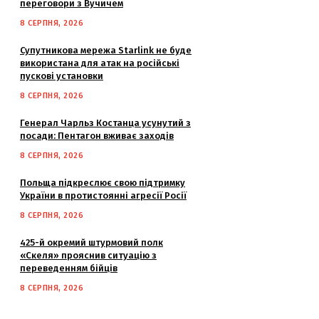
переговори з Вучичем
8 СЕРПНЯ, 2026
Супутникова мережа Starlink не буде
використана для атак на російські
пускові установки
8 СЕРПНЯ, 2026
Генерал Чарльз Костанца усунутий з
посади: Пентагон вживає заходів
8 СЕРПНЯ, 2026
Польща підкреслює свою підтримку
України в протистоянні агресії Росії
8 СЕРПНЯ, 2026
425-й окремий штурмовий полк
«Скеля» прояснив ситуацію з
переведенням бійців
8 СЕРПНЯ, 2026