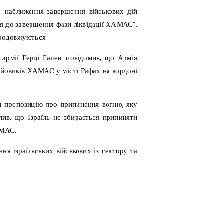
ро наближення завершення військових дій
я до завершення фази ліквідації ХАМАС”.
родовжуються.
 армії Герці Галеві повідомив, що Армія
йовиків ХАМАС у місті Рафах на кордоні
ти пропозицію про припинення вогню, яку
ив, що Ізраїль не збирається припиняти
АМАС.
я ізраїльських військових із сектору та