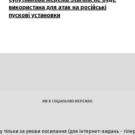
використана для атак на російські
пускові установки
DAILY
INSIDER
логії
Авто
Арт
Наука
МИ В СОЦІАЛЬНИХ МЕРЕЖАХ:
ту тільки за умови посилання (для інтернет-видань - гіпе