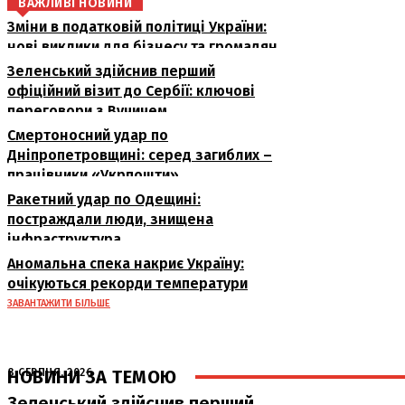
ВАЖЛИВІ НОВИНИ
Зміни в податковій політиці України:
нові виклики для бізнесу та громадян
Зеленський здійснив перший
офіційний візит до Сербії: ключові
переговори з Вучичем
Смертоносний удар по
Дніпропетровщині: серед загиблих –
працівники «Укрпошти»
Ракетний удар по Одещині:
постраждали люди, знищена
інфраструктура
Аномальна спека накриє Україну:
очікуються рекорди температури
ЗАВАНТАЖИТИ БІЛЬШЕ
НОВИНИ ЗА ТЕМОЮ
8 СЕРПНЯ, 2026
Зеленський здійснив перший