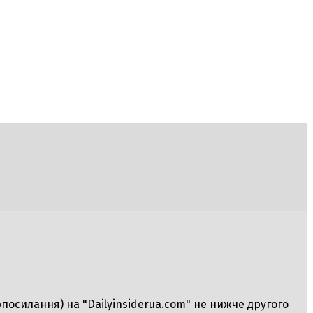
рпосилання) на "Dailyinsiderua.com" не нижче другого