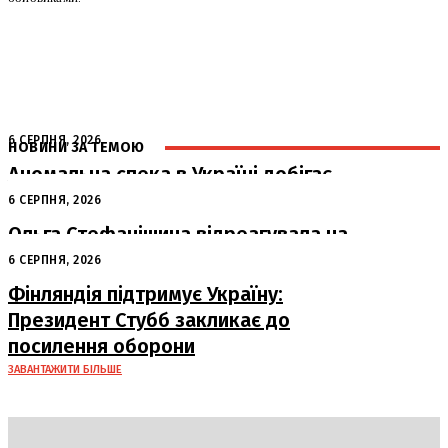
6 СЕРПНЯ, 2026
НОВИНИ ЗА ТЕМОЮ
Аномальна спека в Україні добігає
кінця: очікується похолодання
6 СЕРПНЯ, 2026
Ольга Стефанішина відреагувала на
підозри від НАБУ та САП
6 СЕРПНЯ, 2026
Фінляндія підтримує Україну:
Президент Стубб закликає до
посилення оборони
ЗАВАНТАЖИТИ БІЛЬШЕ