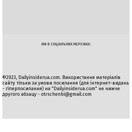
DAILY
INSIDER
Політика
Економіка
Бізнес
Блоги
Світ
Технології
Авто
Арт
Наука
МИ В СОЦІАЛЬНИХ МЕРЕЖАХ:
©2023, Dailyinsiderua.com. Використання матеріалів
сайту тільки за умови посилання (для інтернет-видань
- гіперпосилання) на "Dailyinsiderua.com" не нижче
другого абзацу -
otrschenbi@gmail.com