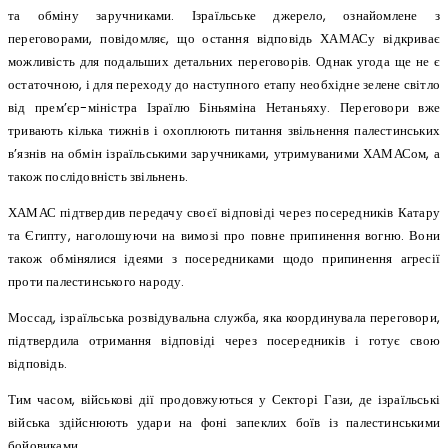
та обміну заручниками. Ізраїльське джерело, ознайомлене з
переговорами, повідомляє, що остання відповідь ХАМАСу відкриває
можливість для подальших детальних переговорів. Однак угода ще не є
остаточною, і для переходу до наступного етапу необхідне зелене світло
від прем’єр-міністра Ізраїлю Біньяміна Нетаньяху. Переговори вже
тривають кілька тижнів і охоплюють питання звільнення палестинських
в’язнів на обмін ізраїльськими заручниками, утримуваними ХАМАСом, а
також послідовність звільнень.
ХАМАС підтвердив передачу своєї відповіді через посередників Катару
та Єгипту, наголошуючи на вимозі про повне припинення вогню. Вони
також обмінялися ідеями з посередниками щодо припинення агресії
проти палестинського народу.
Моссад, ізраїльська розвідувальна служба, яка координувала переговори,
підтвердила отримання відповіді через посередників і готує свою
відповідь.
Тим часом, військові дії продовжуються у Секторі Гази, де ізраїльські
війська здійснюють удари на фоні запеклих боїв із палестинськими
бойовиками.