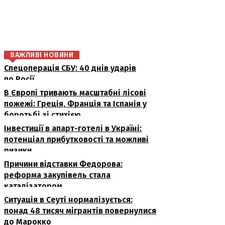
поділіться
ВАЖЛИВІ НОВИНИ
Спецоперація СБУ: 40 днів ударів
по Росії
В Європі тривають масштабні лісові
пожежі: Греція, Франція та Іспанія у
боротьбі зі стихією
Інвестиції в апарт-готелі в Україні:
потенціал прибутковості та можливі
ризики
Причини відставки Федорова:
реформа закупівель стала
каталізатором
Ситуація в Сеуті нормалізується:
понад 48 тисяч мігрантів повернулися
до Марокко