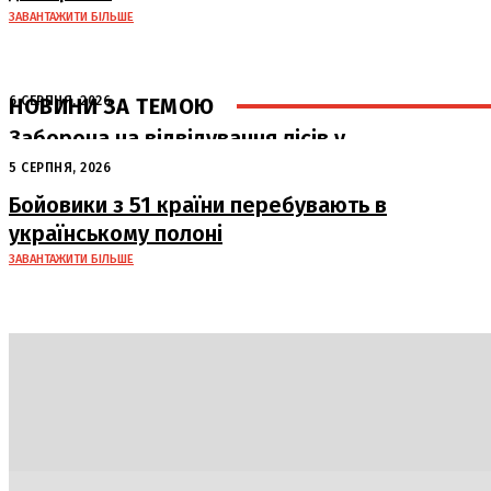
ЗАВАНТАЖИТИ БІЛЬШЕ
НОВИНИ ЗА ТЕМОЮ
6 СЕРПНЯ, 2026
Заборона на відвідування лісів у
Полтавській області: штрафи до 15
5 СЕРПНЯ, 2026
тисяч гривень
Бойовики з 51 країни перебувають в
українському полоні
ЗАВАНТАЖИТИ БІЛЬШЕ
Політика
Економіка
Бізнес
Блоги
Світ
Техно