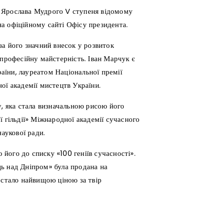
я Ярослава Мудрого V ступеня відомому
а офіційному сайті Офісу президента.
за його значний внесок у розвиток
 професійну майстерність. Іван Марчук є
їни, лауреатом Національної премії
ої академії мистецтв України.
у, яка стала визначальною рисою його
 гільдії» Міжнародної академії сучасного
наукової ради.
його до списку «100 геніїв сучасності».
ь над Дніпром» була продана на
 стало найвищою ціною за твір