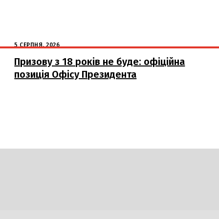
5 СЕРПНЯ, 2026
Призову з 18 років не буде: офіційна
позиція Офісу Президента
DAILY
INSIDER
логії
Авто
Арт
Наука