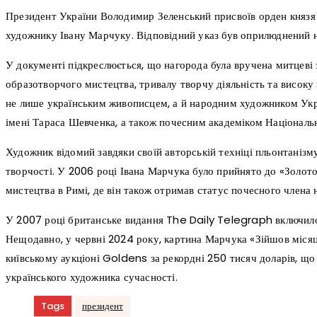
Президент України Володимир Зеленський присвоїв орден княз
художнику Івану Марчуку. Відповідний указ був оприлюднений н
У документі підкреслюється, що нагорода була вручена митцеві 
образотворчого мистецтва, тривалу творчу діяльність та високу
не лише українським живописцем, а й народним художником Укра
імені Тараса Шевченка, а також почесним академіком Національн
Художник відомий завдяки своїй авторській техніці пльонтанізм
творчості. У 2006 році Івана Марчука було прийнято до «Золотої
мистецтва в Римі, де він також отримав статус почесного члена 
У 2007 році британське видання The Daily Telegraph включило 
Нещодавно, у червні 2024 року, картина Марчука «Зійшов місяц
київському аукціоні Goldens за рекордні 250 тисяч доларів, що
українського художника сучасності.
Tags
президент