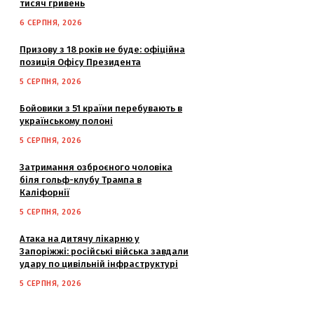
тисяч гривень
6 СЕРПНЯ, 2026
Призову з 18 років не буде: офіційна
позиція Офісу Президента
5 СЕРПНЯ, 2026
Бойовики з 51 країни перебувають в
українському полоні
5 СЕРПНЯ, 2026
Затримання озброєного чоловіка
біля гольф-клубу Трампа в
Каліфорнії
5 СЕРПНЯ, 2026
Атака на дитячу лікарню у
Запоріжжі: російські війська завдали
удару по цивільній інфраструктурі
5 СЕРПНЯ, 2026