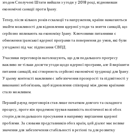
згодом Сполучені Штати вийшли з угоди у 2018 році, відновивши
економічні санкції проти Ірану.
Тепер, після кількох років ескалації та напруження, країни намагаються
знайти можливості для відновлення ядерної угоди та зняття санкцій, що
серйозно впливають на економіку Ірану. Ключовими питаннями є
обмеження іранської ядерної програми та повернення до умов, які були
узгоджені під час підписання СВПД.
Учасники переговорів наголошують, що для подальшого прогресу
важливо не тільки досягти угоди щодо ядерної програми, але й вирішити
питання санкцій, які створюють серйозні економічні труднощі для Ірану.
У цьому контексті важливим є забезпечення прозорості та підзвітності у
виконанні зобов’язань, щоб відновлення співпраці між двома країнами
стало можливим.
Перший раунд переговорів став лише початком довгого та складного
процесу, проте він продемонстрував наявність політичної волі обох
сторін для подальшого просування в напрямку вирішення ядерної
проблеми. За словами представників обох країн, цей діалог має велике
значення для забезпечення стабільності в регіоні та для розвитку