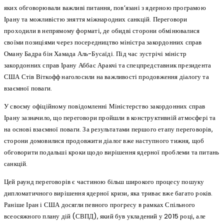
яких обговорювали важливі питання, пов’язані з ядерною програмою
Ірану та можливістю зняття міжнародних санкцій. Переговори
проходили в непрямому форматі, де обидві сторони обмінювалися
своїми позиціями через посередництво міністра закордонних справ
Оману Бадра бін Хамада Аль-Бусаїді. Під час зустрічі міністр
закордонних справ Ірану Аббас Аракчі та спецпредставник президента
США Стів Віткофф наголосили на важливості продовження діалогу та
взаємної поваги.
У своєму офіційному повідомленні Міністерство закордонних справ
Ірану зазначило, що переговори пройшли в конструктивній атмосфері та
на основі взаємної поваги. За результатами першого етапу переговорів,
сторони домовилися продовжити діалог вже наступного тижня, щоб
обговорити подальші кроки щодо вирішення ядерної проблеми та питань
санкцій.
Цей раунд переговорів є частиною більш широкого процесу пошуку
дипломатичного вирішення ядерної кризи, яка триває вже багато років.
Раніше Іран і США досягли певного прогресу в рамках Спільного
всеосяжного плану дій (СВПД), який був укладений у 2015 році, але