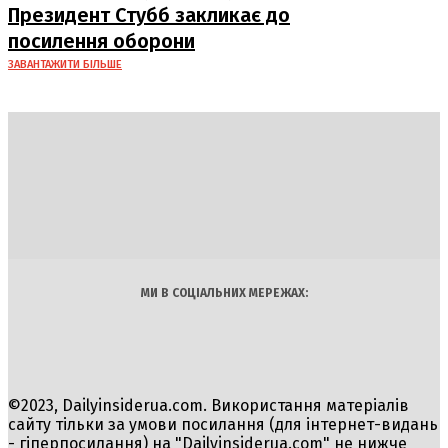
Президент Стубб закликає до
посилення оборони
ЗАВАНТАЖИТИ БІЛЬШЕ
DAILY
INSIDER
Політика
Економіка
Бізнес
Блоги
Світ
Технології
Авто
Арт
Наука
МИ В СОЦІАЛЬНИХ МЕРЕЖАХ:
©2023, Dailyinsiderua.com. Використання матеріалів
сайту тільки за умови посилання (для інтернет-видань
- гіперпосилання) на "Dailyinsiderua.com" не нижче