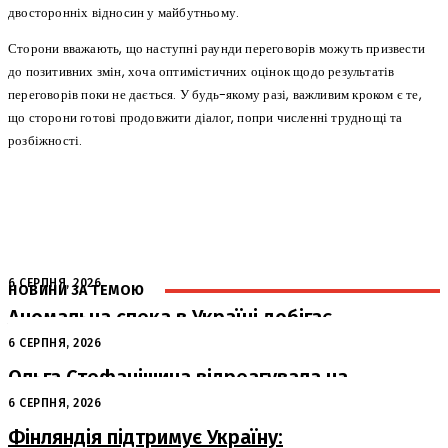
двосторонніх відносин у майбутньому.
Сторони вважають, що наступні раунди переговорів можуть призвести
до позитивних змін, хоча оптимістичних оцінок щодо результатів
переговорів поки не дається. У будь-якому разі, важливим кроком є те,
що сторони готові продовжити діалог, попри численні труднощі та
розбіжності.
6 СЕРПНЯ, 2026
НОВИНИ ЗА ТЕМОЮ
Аномальна спека в Україні добігає
кінця: очікується похолодання
6 СЕРПНЯ, 2026
Ольга Стефанішина відреагувала на
підозри від НАБУ та САП
6 СЕРПНЯ, 2026
Фінляндія підтримує Україну: