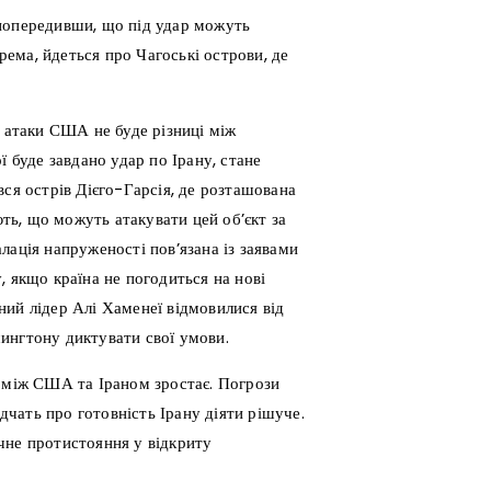
 попередивши, що під удар можуть
крема, йдеться про Чагоські острови, де
і атаки США не буде різниці між
ї буде завдано удар по Ірану, стане
вся острів Дієго-Гарсія, де розташована
ють, що можуть атакувати цей об’єкт за
лація напруженості пов’язана із заявами
, якщо країна не погодиться на нові
ий лідер Алі Хаменеї відмовилися від
ингтону диктувати свої умови.
у між США та Іраном зростає. Погрози
ідчать про готовність Ірану діяти рішуче.
чне протистояння у відкриту