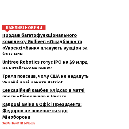
поділіться
ВАЖЛИВІ НОВИНИ
Продаж багатофункціонального
комплексу Gulliver: «Ощадбанк» та
«Укрексімбанк» планують аукціон за
$207 млн
Unitree Robotics готує IPO на $9 млрд
на китайському ринку
Трамп пояснив, чому США не нададуть
Україні нові ракети Patriot
Сенсаційний камбек «Лідса» в матчі
проти «Ліверпуля» в Чикаго
Кадрові зміни в Офісі Президента:
Федоров не повернеться до
Міноборони
ЗАВАНТАЖИТИ БІЛЬШЕ