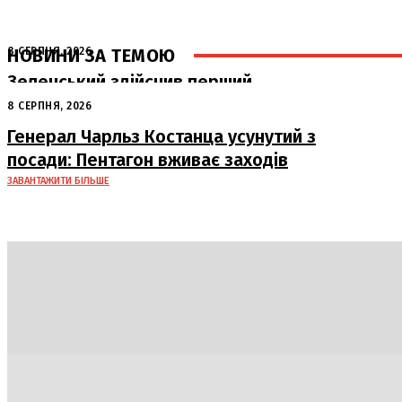
НОВИНИ ЗА ТЕМОЮ
8 СЕРПНЯ, 2026
Зеленський здійснив перший
офіційний візит до Сербії: ключові
8 СЕРПНЯ, 2026
переговори з Вучичем
Генерал Чарльз Костанца усунутий з
посади: Пентагон вживає заходів
ЗАВАНТАЖИТИ БІЛЬШЕ
Політика
Економіка
Бізнес
Блоги
Світ
Техно