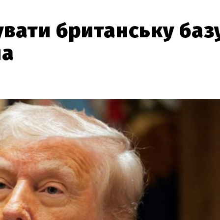
увати британську баз
па