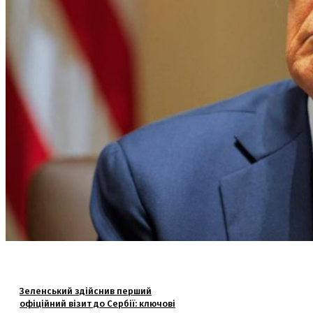
Зеленський здійснив перший
офіційний візит до Сербії: ключові