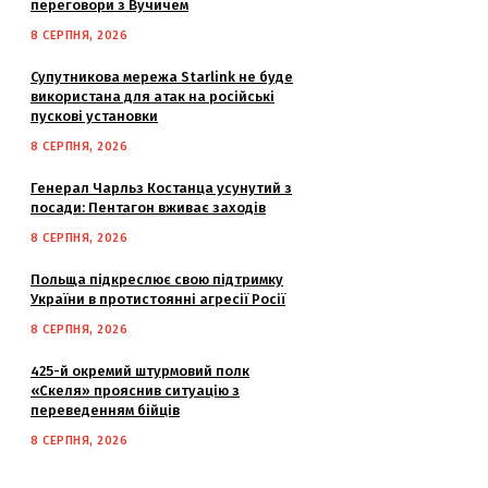
переговори з Вучичем
8 СЕРПНЯ, 2026
Супутникова мережа Starlink не буде
використана для атак на російські
пускові установки
8 СЕРПНЯ, 2026
Генерал Чарльз Костанца усунутий з
посади: Пентагон вживає заходів
8 СЕРПНЯ, 2026
Польща підкреслює свою підтримку
України в протистоянні агресії Росії
8 СЕРПНЯ, 2026
425-й окремий штурмовий полк
«Скеля» прояснив ситуацію з
переведенням бійців
8 СЕРПНЯ, 2026