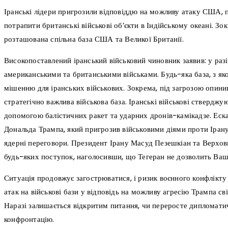
Іранські лідери пригрозили відповіддю на можливу атаку США,
потрапити британські військові об’єкти в Індійському океані. Зо
розташована спільна база США та Великої Британії.
Високопоставлений іранський військовий чиновник заявив: у раз
американськими та британськими військами. Будь-яка база, з яко
мішенню для іранських військових. Зокрема, під загрозою опини
стратегічно важлива військова база. Іранські військові стверджу
допомогою балістичних ракет та ударних дронів-камікадзе. Еска
Дональда Трампа, який пригрозив військовими діями проти Ірану
ядерні переговори. Президент Ірану Масуд Пезешкіан та Верховн
будь-яких поступок, наголосивши, що Тегеран не дозволить Ваш
Ситуація продовжує загострюватися, і ризик воєнного конфлікт
атак на військові бази у відповідь на можливу агресію Трампа св
Наразі залишається відкритим питання, чи переросте дипломати
конфронтацію.