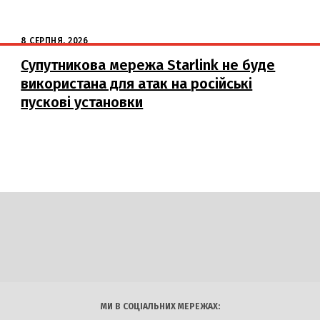
8 СЕРПНЯ, 2026
Супутникова мережа Starlink не буде
використана для атак на російські
пускові установки
DAILY
INSIDER
логії
Авто
Арт
Наука
МИ В СОЦІАЛЬНИХ МЕРЕЖАХ: