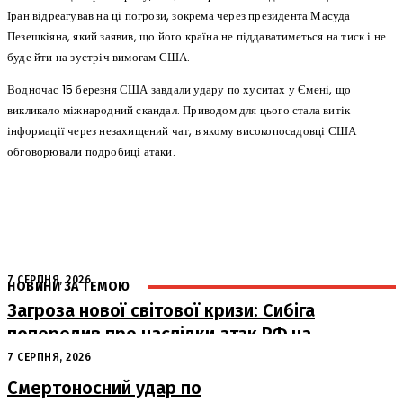
Іран відреагував на ці погрози, зокрема через президента Масуда
Пезешкіяна, який заявив, що його країна не піддаватиметься на тиск і не
буде йти на зустріч вимогам США.
Водночас 15 березня США завдали удару по хуситах у Ємені, що
викликало міжнародний скандал. Приводом для цього стала витік
інформації через незахищений чат, в якому високопосадовці США
обговорювали подробиці атаки.
7 СЕРПНЯ, 2026
НОВИНИ ЗА ТЕМОЮ
Загроза нової світової кризи: Сибіга
попередив про наслідки атак РФ на
судна
7 СЕРПНЯ, 2026
Смертоносний удар по