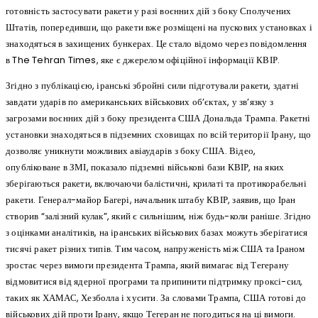
готовність застосувати ракети у разі воєнних дій з боку Сполучених
Штатів, попередивши, що ракети вже розміщені на пускових установках і
знаходяться в захищених бункерах. Це стало відомо через повідомлення
в The Tehran Times, яке є джерелом офіційної інформації КВІР.
Згідно з публікацією, іранські збройні сили підготували ракети, здатні
завдати ударів по американських військових об’єктах, у зв’язку з
загрозами воєнних дій з боку президента США Дональда Трампа. Ракетні
установки знаходяться в підземних сховищах по всій території Ірану, що
дозволяє уникнути можливих авіаударів з боку США. Відео,
опубліковане в ЗМІ, показало підземні військові бази КВІР, на яких
зберігаються ракети, включаючи балістичні, крилаті та протикорабельні
ракети. Генерал-майор Багері, начальник штабу КВІР, заявив, що Іран
створив “залізний кулак”, який є сильнішим, ніж будь-коли раніше. Згідно
з оцінками аналітиків, на іранських військових базах можуть зберігатися
тисячі ракет різних типів. Тим часом, напруженість між США та Іраном
зростає через вимоги президента Трампа, який вимагає від Тегерану
відмовитися від ядерної програми та припинити підтримку проксі-сил,
таких як ХАМАС, Хезболла і хусити. За словами Трампа, США готові до
військових дій проти Ірану, якщо Тегеран не погодиться на ці вимоги.