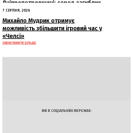
Дніпропетровщині: серед загиблих
– працівники «Укрпошти»
7 СЕРПНЯ, 2026
Михайло Мудрик отримує
можливість збільшити ігровий час у
«Челсі»
ЗАВАНТАЖИТИ БІЛЬШЕ
DAILY
INSIDER
Політика
Економіка
Бізнес
Блоги
Світ
Технології
Авто
Арт
Наука
МИ В СОЦІАЛЬНИХ МЕРЕЖАХ: