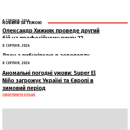
8 СЕРПНЯ, 2026
НОВИНИ ЗА ТЕМОЮ
Олександр Хижняк проведе другий
бій на професійному рингу 22
серпня у Львові
8 СЕРПНЯ, 2026
Дрон з вибухівкою в аеропорту
Лейпцига: США підозрюють Росію
8 СЕРПНЯ, 2026
Аномальні погодні умови: Super El
Niño загрожує Україні та Європі в
зимовий період
ЗАВАНТАЖИТИ БІЛЬШЕ
DAILY
INSIDER