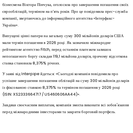
бізнесмена Віктора Пінчука, оголосила про завершення погашення своїх
єврооблігацій, терміном на п’ять років. Про це повідомила прес-служба
компанії, звертаючись до інформаційного агентства «Інтерфакс-
Україна».
Випущені цінні папери на загальну суму 300 мільйонів доларів США
мали термін погашення в 2026 році. Як зазначило міжнародне
рейтингове агентство Fitch, перед останнім платежем залишок
непогашеного боргу складав 119,1 мільйона доларів, причому відсоткова
ставка становила 8,375% річних.
У заяві від Interpipe йдеться: «Сьогодні компанія повідомила про
успішне завершення погашення облігацій на суму 300 мільйонів доларів
із фіксованою ставкою 8,375% та терміном погашення у 2026 році
(ISIN: XS2333664717 / US460606AA44)».
Завдяки своєчасним виплатам, компанія змогла виконати всі зобов'язання
перед міжнародними інвесторами та закрити борговий портфель.