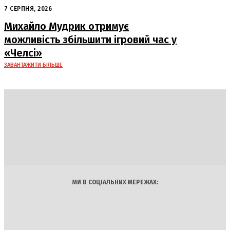
– працівники «Укрпошти»
7 СЕРПНЯ, 2026
Михайло Мудрик отримує
можливість збільшити ігровий час у
«Челсі»
ЗАВАНТАЖИТИ БІЛЬШЕ
DAILY
INSIDER
Політика
Економіка
Бізнес
Блоги
Світ
Технології
Авто
Арт
Наука
МИ В СОЦІАЛЬНИХ МЕРЕЖАХ: