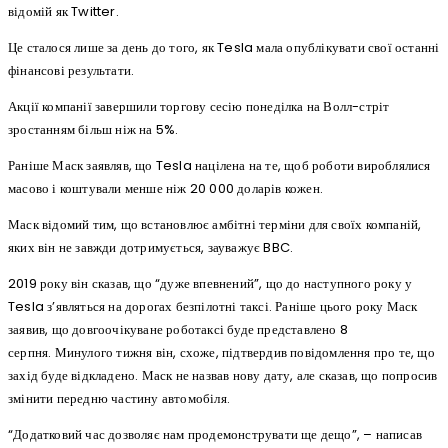
відомій як Twitter.
Це сталося лише за день до того, як Tesla мала опублікувати свої останні
фінансові результати.
Акції компанії завершили торгову сесію понеділка на Волл-стріт
зростанням більш ніж на 5%.
Раніше Маск заявляв, що Tesla націлена на те, щоб роботи вироблялися
масово і коштували менше ніж 20 000 доларів кожен.
Маск відомий тим, що встановлює амбітні терміни для своїх компаній,
яких він не завжди дотримується, зауважує BBC.
2019 року він сказав, що “дуже впевнений”, що до наступного року у
Tesla з’являться на дорогах безпілотні таксі. Раніше цього року Маск
заявив, що довгоочікуване роботаксі буде представлено 8
серпня. Минулого тижня він, схоже, підтвердив повідомлення про те, що
захід буде відкладено. Маск не назвав нову дату, але сказав, що попросив
змінити передню частину автомобіля.
“Додатковий час дозволяє нам продемонструвати ще дещо”, – написав