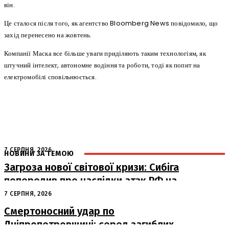
він.
Це сталося після того, як агентство Bloomberg News повідомило, що
захід перенесено на жовтень.
Компанії Маска все більше уваги приділяють таким технологіям, як
штучний інтелект, автономне водіння та роботи, тоді як попит на
електромобілі сповільнюється.
7 СЕРПНЯ, 2026
НОВИНИ ЗА ТЕМОЮ
Загроза нової світової кризи: Сибіга
попередив про наслідки атак РФ на
судна
7 СЕРПНЯ, 2026
Смертоносний удар по
Дніпропетровщині: серед загиблих