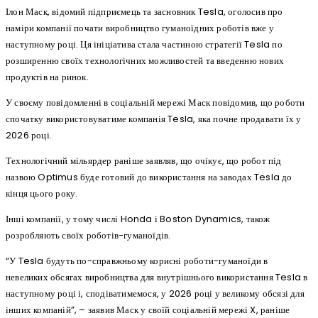
Ілон Маск, відомий підприємець та засновник Tesla, оголосив про
наміри компанії почати виробництво гуманоїдних роботів вже у
наступному році. Ця ініціатива стала частиною стратегії Tesla по
розширенню своїх технологічних можливостей та введенню нових
продуктів на ринок.
У своєму повідомленні в соціальній мережі Маск повідомив, що роботи
спочатку використовуватиме компанія Tesla, яка почне продавати їх у
2026 році.
Технологічний мільярдер раніше заявляв, що очікує, що робот під
назвою Optimus буде готовий до використання на заводах Tesla до
кінця цього року.
Інші компанії, у тому числі Honda і Boston Dynamics, також
розробляють своїх роботів-гуманоїдів.
“У Tesla будуть по-справжньому корисні роботи-гуманоїди в
невеликих обсягах виробництва для внутрішнього використання Tesla в
наступному році і, сподіватимемося, у 2026 році у великому обсязі для
інших компаній”, – заявив Маск у своїй соціальній мережі X, раніше