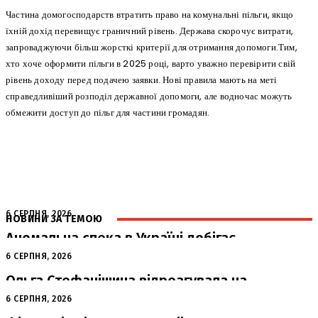
Частина домогосподарств втратить право на комунальні пільги, якщо
їхній дохід перевищує граничний рівень. Держава скорочує витрати,
запроваджуючи більш жорсткі критерії для отримання допомоги.Тим,
хто хоче оформити пільги в 2025 році, варто уважно перевірити свій
рівень доходу перед подачею заявки. Нові правила мають на меті
справедливіший розподіл державної допомоги, але водночас можуть
обмежити доступ до пільг для частини громадян.
6 СЕРПНЯ, 2026
НОВИНИ ЗА ТЕМОЮ
Аномальна спека в Україні добігає
кінця: очікується похолодання
6 СЕРПНЯ, 2026
Ольга Стефанішина відреагувала на
підозри від НАБУ та САП
6 СЕРПНЯ, 2026