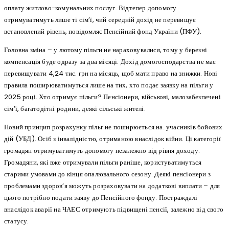
оплату житлово-комунальних послуг. Відтепер допомогу
отримуватимуть лише ті сім’ї, чий середній дохід не перевищує
встановлений рівень, повідомляє Пенсійний фонд України (ПФУ).
Головна зміна – у лютому пільги не нараховувалися, тому у березні
компенсація буде одразу за два місяці. Дохід домогосподарства не має
перевищувати 4,24 тис. грн на місяць, щоб мати право на знижки. Нові
правила поширюватимуться лише на тих, хто подає заявку на пільги у
2025 році. Хто отримує пільги? Пенсіонери, військові, малозабезпечені
сім’ї, багатодітні родини, деякі сільські жителі.
Новий принцип розрахунку пільг не поширюється на: учасників бойових
дій (УБД). Осіб з інвалідністю, отриманою внаслідок війни. Ці категорії
громадян отримуватимуть допомогу незалежно від рівня доходу.
Громадяни, які вже отримували пільги раніше, користуватимуться
старими умовами до кінця опалювального сезону. Деякі пенсіонери з
проблемами здоров’я можуть розраховувати на додаткові виплати – для
цього потрібно подати заяву до Пенсійного фонду. Постраждалі
внаслідок аварії на ЧАЕС отримують підвищені пенсії, залежно від свого
статусу.