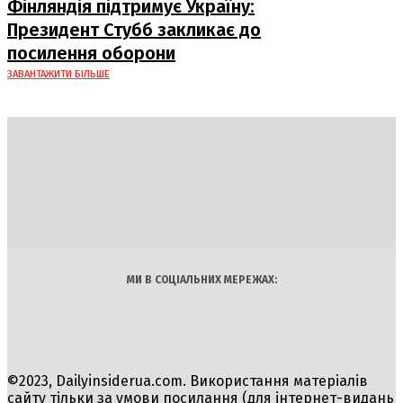
Фінляндія підтримує Україну:
Президент Стубб закликає до
посилення оборони
ЗАВАНТАЖИТИ БІЛЬШЕ
DAILY
INSIDER
Політика
Економіка
Бізнес
Блоги
Світ
Технології
Авто
Арт
Наука
МИ В СОЦІАЛЬНИХ МЕРЕЖАХ:
©2023, Dailyinsiderua.com. Використання матеріалів
сайту тільки за умови посилання (для інтернет-видань