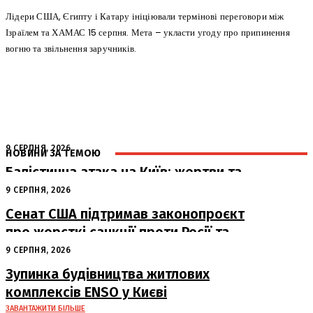
Лідери США, Єгипту і Катару ініціювали термінові переговори між
Ізраїлем та ХАМАС 15 серпня. Мета – укласти угоду про припинення
вогню та звільнення заручників.
9 СЕРПНЯ, 2026
НОВИНИ ЗА ТЕМОЮ
Балістична атака на Київ: жертви та
руйнування
9 СЕРПНЯ, 2026
Сенат США підтримав законопроєкт
про жорсткі санкції проти Росії та
Ірану
9 СЕРПНЯ, 2026
Зупинка будівництва житлових
комплексів ENSO у Києві
ЗАВАНТАЖИТИ БІЛЬШЕ