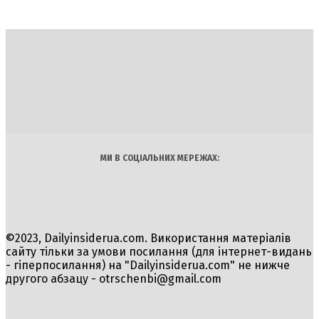
DAILY
INSIDER
Політика
Економіка
Бізнес
Блоги
Світ
Технології
Авто
Арт
Наука
МИ В СОЦІАЛЬНИХ МЕРЕЖАХ:
©2023, Dailyinsiderua.com. Використання матеріалів
сайту тільки за умови посилання (для інтернет-видань
- гіперпосилання) на "Dailyinsiderua.com" не нижче
другого абзацу -
otrschenbi@gmail.com