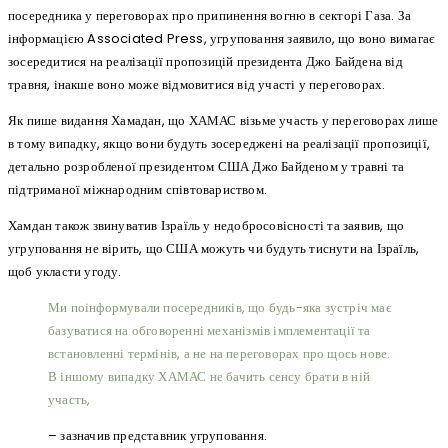
посередника у переговорах про припинення вогню в секторі Газа. За
інформацією Associated Press, угруповання заявило, що воно вимагає
зосередитися на реалізації пропозицій президента Джо Байдена від
травня, інакше воно може відмовитися від участі у переговорах.
Як пише видання Хамадан, що ХАМАС візьме участь у переговорах лише
в тому випадку, якщо вони будуть зосереджені на реалізації пропозиції,
детально розробленої президентом США Джо Байденом у травні та
підтриманої міжнародним співтовариством.
Хамдан також звинуватив Ізраїль у недобросовісності та заявив, що
угруповання не вірить, що США можуть чи будуть тиснути на Ізраїль,
щоб укласти угоду.
Ми поінформували посередників, що будь-яка зустріч має
базуватися на обговоренні механізмів імплементації та
встановленні термінів, а не на переговорах про щось нове.
В іншому випадку ХАМАС не бачить сенсу брати в ній
участь,
– зазначив представник угруповання.