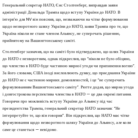
Генеральний секретар НАТО, Єнс Столтенберг, виправдав заяви
адміністрації Дональда Трампа щодо вступу України до НАТО. В
інтерв’ю для NV він пояснив, що, незважаючи на чітке формулювання
щодо незворотного шляху України до НАТО, заяви Трампа про те, що
Україна ніколи не стане членом Альянсу, не суперечать рішенню,
прийнятому на Вашингтонському саміті.
Столтенберг зазначив, що на саміті було підтверджено, що шлях України
до НАТО є незворотним, однак підкреслив, що “ніколи не було обіцяно,
що членство в НАТО буде частиною мирної угоди чи припинення вогню”.
За його словами, США іноді висловлюють думку, що приєднання України
до НАТО не є частиною мирних домовленостей, і це “не суперечить
формулюванням Вашингтонського саміту”. Рютте додав, що мирна угода
і довгострокова перспектива членства в НАТО — це два окремі питання.
Говорячи про можливість вступу України до Альянсу під час
президентства Трампа, генеральний секретар НАТО зазначив: “Не
інтерпретуйте те, що він говорив”. Він підкреслив, що НАТО має чітке
формулювання щодо незворотного шляху України до Альянсу, але коли
саме це станеться — невідомо.