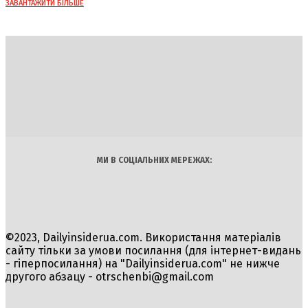
ЗАВАНТАЖИТИ БІЛЬШЕ
DAILY
INSIDER
Політика
Економіка
Бізнес
Блоги
Світ
Технології
Авто
Арт
Наука
МИ В СОЦІАЛЬНИХ МЕРЕЖАХ:
©2023, Dailyinsiderua.com. Використання матеріалів
сайту тільки за умови посилання (для інтернет-видань
- гіперпосилання) на "Dailyinsiderua.com" не нижче
другого абзацу -
otrschenbi@gmail.com