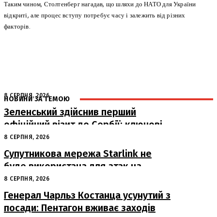
Таким чином, Столтенберг нагадав, що шляхи до НАТО для України
відкриті, але процес вступу потребує часу і залежить від різних
факторів.
8 СЕРПНЯ, 2026
НОВИНИ ЗА ТЕМОЮ
Зеленський здійснив перший
офіційний візит до Сербії: ключові
переговори з Вучичем
8 СЕРПНЯ, 2026
Супутникова мережа Starlink не
буде використана для атак на
російські пускові установки
8 СЕРПНЯ, 2026
Генерал Чарльз Костанца усунутий з
посади: Пентагон вживає заходів