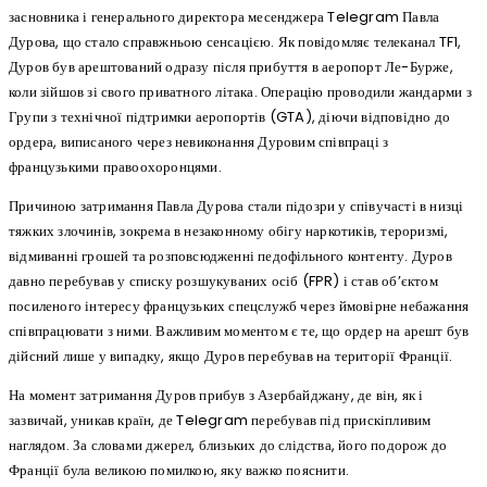
засновника і генерального директора месенджера Telegram Павла
Дурова, що стало справжньою сенсацією. Як повідомляє телеканал TF1,
Дуров був арештований одразу після прибуття в аеропорт Ле-Бурже,
коли зійшов зі свого приватного літака. Операцію проводили жандарми з
Групи з технічної підтримки аеропортів (GTA), діючи відповідно до
ордера, виписаного через невиконання Дуровим співпраці з
французькими правоохоронцями.
Причиною затримання Павла Дурова стали підозри у співучасті в низці
тяжких злочинів, зокрема в незаконному обігу наркотиків, тероризмі,
відмиванні грошей та розповсюдженні педофільного контенту. Дуров
давно перебував у списку розшукуваних осіб (FPR) і став об’єктом
посиленого інтересу французьких спецслужб через ймовірне небажання
співпрацювати з ними. Важливим моментом є те, що ордер на арешт був
дійсний лише у випадку, якщо Дуров перебував на території Франції.
На момент затримання Дуров прибув з Азербайджану, де він, як і
зазвичай, уникав країн, де Telegram перебував під прискіпливим
наглядом. За словами джерел, близьких до слідства, його подорож до
Франції була великою помилкою, яку важко пояснити.