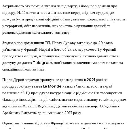
Затриманого бізнесмена вже взяли під варту, і йому повідомили про
підозру. Найближчим часом він постане перед слідчим суддею, де
можуть бути пред’явлені офіційні обвинувачення. Серед них: співучасть
у тероризмі, обіг наркотиків, шахрайство, відмивання грошей та
розповсюдження нелегального контенту.
Згідно з повідомленнями TF1, Павлу Дурову загрожує до 20 років
ув’язнення у Франції. Наразі в його об’єктах нерухомості у Франції
проводяться обшуки, а французькі спецслужби активно домагаються
доступу до даних Telegram, пов’язаних зі злочинними спільнотами та
санкційними компаніями.
Павло Дуров отримав французьке громадянство в 2021 році за
процедурою, яку газета Le Monde назвала “винятковою та вкрай
політичною”. Ця процедура натуралізації є рідкісною і застосовується
тільки до іноземців, чия діяльність значно сприяє впливу та міжнародним
відносинам Франції. Водночас, Дуров також має паспорт Об’єднаних
Арабських Еміратів, де він мешкає з 2017 року.
Однак, затримання Дурова у Франції може мати далекосяжні наслідки як