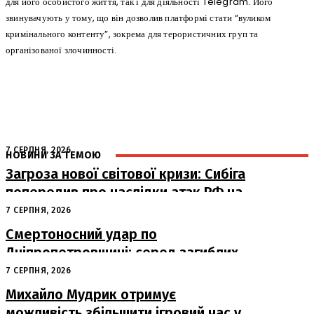
для його особистого життя, так і для діяльності Telegram. Його
звинувачують у тому, що він дозволив платформі стати “вуликом
кримінального контенту”, зокрема для терористичних груп та
організованої злочинності.
7 СЕРПНЯ, 2026
НОВИНИ ЗА ТЕМОЮ
Загроза нової світової кризи: Сибіга
попередив про наслідки атак РФ на
судна
7 СЕРПНЯ, 2026
Смертоносний удар по
Дніпропетровщині: серед загиблих
– працівники «Укрпошти»
7 СЕРПНЯ, 2026
Михайло Мудрик отримує
можливість збільшити ігровий час у