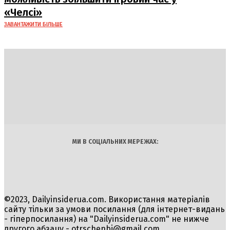
«Челсі»
ЗАВАНТАЖИТИ БІЛЬШЕ
DAILY
INSIDER
Політика
Економіка
Бізнес
Блоги
Світ
Технології
Авто
Арт
Наука
МИ В СОЦІАЛЬНИХ МЕРЕЖАХ:
©2023, Dailyinsiderua.com. Використання матеріалів
сайту тільки за умови посилання (для інтернет-видань
- гіперпосилання) на "Dailyinsiderua.com" не нижче
другого абзацу -
otrschenbi@gmail.com