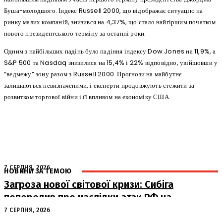
Буша-молодшого. Індекс Russell 2000, що відображає ситуацію на
ринку малих компаній, знизився на 4,37%, що стало найгіршим початком
нового президентського терміну за останні роки.
Одним з найбільших падінь було падіння індексу Dow Jones на 11,9%, а
S&P 500 та Nasdaq знизилися на 15,4% і 22% відповідно, увійшовши у
“ведмежу” зону разом з Russell 2000. Прогнози на майбутнє
залишаються невизначеними, і експерти продовжують стежити за
розвитком торгової війни і її впливом на економіку США.
7 СЕРПНЯ, 2026
НОВИНИ ЗА ТЕМОЮ
Загроза нової світової кризи: Сибіга
попередив про наслідки атак РФ на
судна
7 СЕРПНЯ, 2026