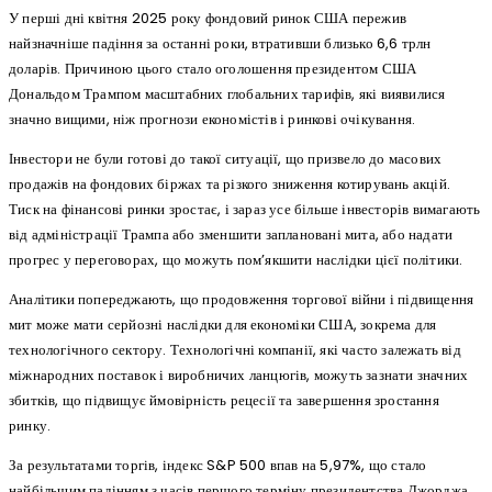
У перші дні квітня 2025 року фондовий ринок США пережив
найзначніше падіння за останні роки, втративши близько 6,6 трлн
доларів. Причиною цього стало оголошення президентом США
Дональдом Трампом масштабних глобальних тарифів, які виявилися
значно вищими, ніж прогнози економістів і ринкові очікування.
Інвестори не були готові до такої ситуації, що призвело до масових
продажів на фондових біржах та різкого зниження котирувань акцій.
Тиск на фінансові ринки зростає, і зараз усе більше інвесторів вимагають
від адміністрації Трампа або зменшити заплановані мита, або надати
прогрес у переговорах, що можуть пом’якшити наслідки цієї політики.
Аналітики попереджають, що продовження торгової війни і підвищення
мит може мати серйозні наслідки для економіки США, зокрема для
технологічного сектору. Технологічні компанії, які часто залежать від
міжнародних поставок і виробничих ланцюгів, можуть зазнати значних
збитків, що підвищує ймовірність рецесії та завершення зростання
ринку.
За результатами торгів, індекс S&P 500 впав на 5,97%, що стало
найбільшим падінням з часів першого терміну президентства Джорджа