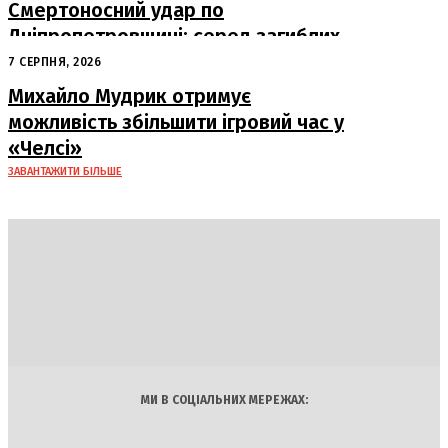
Смертоносний удар по
Дніпропетровщині: серед загиблих
– працівники «Укрпошти»
7 СЕРПНЯ, 2026
Михайло Мудрик отримує
можливість збільшити ігровий час у
«Челсі»
ЗАВАНТАЖИТИ БІЛЬШЕ
DAILY
INSIDER
Політика
Економіка
Бізнес
Блоги
Світ
Технології
Авто
Арт
Наука
МИ В СОЦІАЛЬНИХ МЕРЕЖАХ: