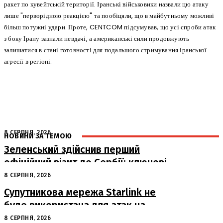
ракет по кувейтській території. Іранські військовики назвали цю атаку
лише "перворідною реакцією" та пообіцяли, що в майбутньому можливі
більш потужні удари. Проте, CENTCOM підсумував, що усі спроби атак
з боку Ірану зазнали невдачі, а американські сили продовжують
залишатися в стані готовності для подальшого стримування іранської
агресії в регіоні.
8 СЕРПНЯ, 2026
НОВИНИ ЗА ТЕМОЮ
Зеленський здійснив перший
офіційний візит до Сербії: ключові
переговори з Вучичем
8 СЕРПНЯ, 2026
Супутникова мережа Starlink не
буде використана для атак на
російські пускові установки
8 СЕРПНЯ, 2026