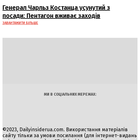
Генерал Чарльз Костанца усунутий з
посади: Пентагон вживає заходів
ЗАВАНТАЖИТИ БІЛЬШЕ
DAILY
INSIDER
Політика
Економіка
Бізнес
Блоги
Світ
Технології
Авто
Арт
Наука
МИ В СОЦІАЛЬНИХ МЕРЕЖАХ:
©2023, Dailyinsiderua.com. Використання матеріалів
сайту тільки за умови посилання (для інтернет-видань