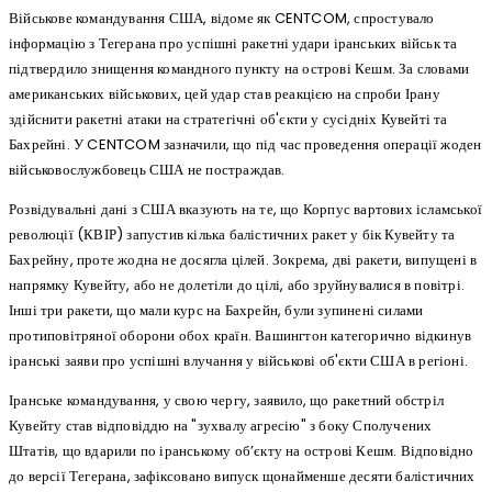
Військове командування США, відоме як CENTCOM, спростувало
інформацію з Тегерана про успішні ракетні удари іранських військ та
підтвердило знищення командного пункту на острові Кешм. За словами
американських військових, цей удар став реакцією на спроби Ірану
здійснити ракетні атаки на стратегічні об'єкти у сусідніх Кувейті та
Бахрейні. У CENTCOM зазначили, що під час проведення операції жоден
військовослужбовець США не постраждав.
Розвідувальні дані з США вказують на те, що Корпус вартових ісламської
революції (КВІР) запустив кілька балістичних ракет у бік Кувейту та
Бахрейну, проте жодна не досягла цілей. Зокрема, дві ракети, випущені в
напрямку Кувейту, або не долетіли до цілі, або зруйнувалися в повітрі.
Інші три ракети, що мали курс на Бахрейн, були зупинені силами
протиповітряної оборони обох країн. Вашингтон категорично відкинув
іранські заяви про успішні влучання у військові об'єкти США в регіоні.
Іранське командування, у свою чергу, заявило, що ракетний обстріл
Кувейту став відповіддю на "зухвалу агресію" з боку Сполучених
Штатів, що вдарили по іранському об’єкту на острові Кешм. Відповідно
до версії Тегерана, зафіксовано випуск щонайменше десяти балістичних