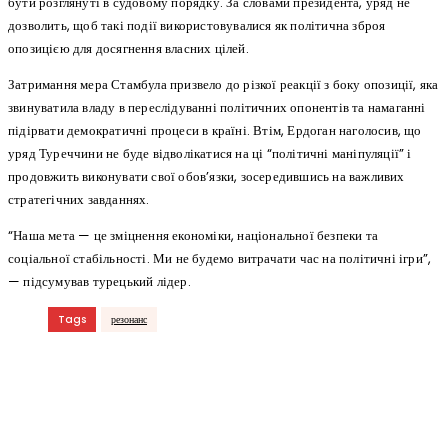
бути розглянуті в судовому порядку. За словами президента, уряд не
дозволить, щоб такі події використовувалися як політична зброя
опозицією для досягнення власних цілей.
Затримання мера Стамбула призвело до різкої реакції з боку опозиції, яка
звинуватила владу в переслідуванні політичних опонентів та намаганні
підірвати демократичні процеси в країні. Втім, Ердоган наголосив, що
уряд Туреччини не буде відволікатися на ці “політичні маніпуляції” і
продовжить виконувати свої обов’язки, зосередившись на важливих
стратегічних завданнях.
“Наша мета — це зміцнення економіки, національної безпеки та
соціальної стабільності. Ми не будемо витрачати час на політичні ігри”,
— підсумував турецький лідер.
Tags
резонанс