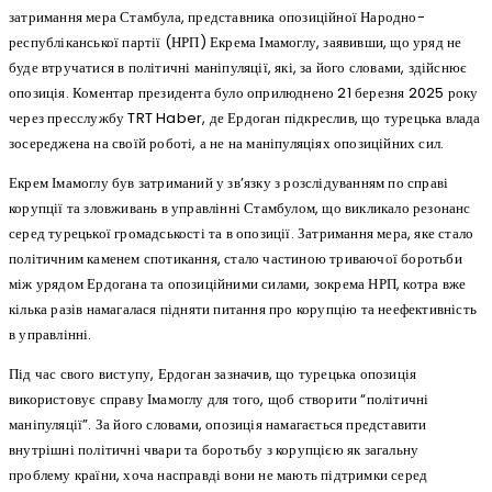
затримання мера Стамбула, представника опозиційної Народно-
республіканської партії (НРП) Екрема Імамоглу, заявивши, що уряд не
буде втручатися в політичні маніпуляції, які, за його словами, здійснює
опозиція. Коментар президента було оприлюднено 21 березня 2025 року
через пресслужбу TRT Haber, де Ердоган підкреслив, що турецька влада
зосереджена на своїй роботі, а не на маніпуляціях опозиційних сил.
Екрем Імамоглу був затриманий у зв’язку з розслідуванням по справі
корупції та зловживань в управлінні Стамбулом, що викликало резонанс
серед турецької громадськості та в опозиції. Затримання мера, яке стало
політичним каменем спотикання, стало частиною триваючої боротьби
між урядом Ердогана та опозиційними силами, зокрема НРП, котра вже
кілька разів намагалася підняти питання про корупцію та неефективність
в управлінні.
Під час свого виступу, Ердоган зазначив, що турецька опозиція
використовує справу Імамоглу для того, щоб створити “політичні
маніпуляції”. За його словами, опозиція намагається представити
внутрішні політичні чвари та боротьбу з корупцією як загальну
проблему країни, хоча насправді вони не мають підтримки серед