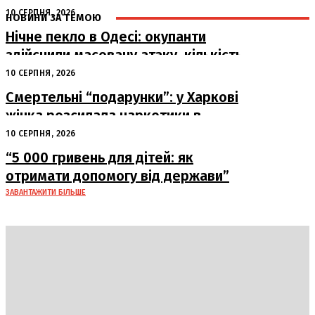
10 СЕРПНЯ, 2026
НОВИНИ ЗА ТЕМОЮ
Нічне пекло в Одесі: окупанти
здійснили масовану атаку, кількість
постраждалих зростає
10 СЕРПНЯ, 2026
Смертельні “подарунки”: у Харкові
жінка розсилала наркотики в
упаковках
10 СЕРПНЯ, 2026
“5 000 гривень для дітей: як
отримати допомогу від держави”
ЗАВАНТАЖИТИ БІЛЬШЕ
DAILY
INSIDER
Політика
Економіка
Бізнес
Блоги
Світ
Технології
Авто
Арт
Наука