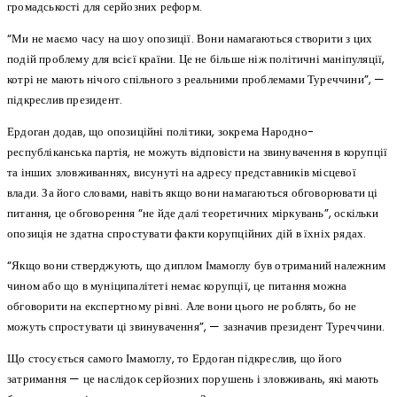
громадськості для серйозних реформ.
“Ми не маємо часу на шоу опозиції. Вони намагаються створити з цих
подій проблему для всієї країни. Це не більше ніж політичні маніпуляції,
котрі не мають нічого спільного з реальними проблемами Туреччини”, —
підкреслив президент.
Ердоган додав, що опозиційні політики, зокрема Народно-
республіканська партія, не можуть відповісти на звинувачення в корупції
та інших зловживаннях, висунуті на адресу представників місцевої
влади. За його словами, навіть якщо вони намагаються обговорювати ці
питання, це обговорення “не йде далі теоретичних міркувань”, оскільки
опозиція не здатна спростувати факти корупційних дій в їхніх рядах.
“Якщо вони стверджують, що диплом Імамоглу був отриманий належним
чином або що в муніципалітеті немає корупції, це питання можна
обговорити на експертному рівні. Але вони цього не роблять, бо не
можуть спростувати ці звинувачення”, — зазначив президент Туреччини.
Що стосується самого Імамоглу, то Ердоган підкреслив, що його
затримання — це наслідок серйозних порушень і зловживань, які мають