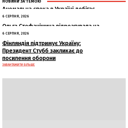
НОВИНИ ЗА ТЕМОЮ
Аномальна спека в Україні добігає
кінця: очікується похолодання
6 СЕРПНЯ, 2026
Ольга Стефанішина відреагувала на
підозри від НАБУ та САП
6 СЕРПНЯ, 2026
Фінляндія підтримує Україну:
Президент Стубб закликає до
посилення оборони
ЗАВАНТАЖИТИ БІЛЬШЕ
DAILY
INSIDER
Політика
Економіка
Бізнес
Блоги
Світ
Технології
Авто
Арт
Наука