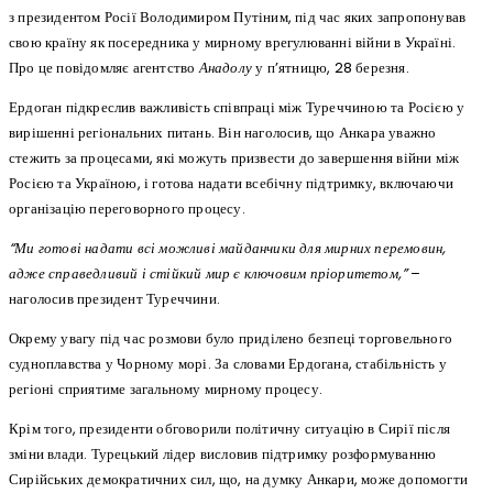
з президентом Росії Володимиром Путіним, під час яких запропонував
свою країну як посередника у мирному врегулюванні війни в Україні.
Про це повідомляє агентство
Анадолу
у п’ятницю, 28 березня.
Ердоган підкреслив важливість співпраці між Туреччиною та Росією у
вирішенні регіональних питань. Він наголосив, що Анкара уважно
стежить за процесами, які можуть призвести до завершення війни між
Росією та Україною, і готова надати всебічну підтримку, включаючи
організацію переговорного процесу.
“Ми готові надати всі можливі майданчики для мирних перемовин,
адже справедливий і стійкий мир є ключовим пріоритетом,”
–
наголосив президент Туреччини.
Окрему увагу під час розмови було приділено безпеці торговельного
судноплавства у Чорному морі. За словами Ердогана, стабільність у
регіоні сприятиме загальному мирному процесу.
Крім того, президенти обговорили політичну ситуацію в Сирії після
зміни влади. Турецький лідер висловив підтримку розформуванню
Сирійських демократичних сил, що, на думку Анкари, може допомогти