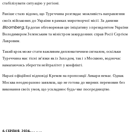
стабілізувати ситуацію у регіоні.
Раніше стало відомо, що Туреччина розглядає можливість направлення
своїх військових до України в рамках миротворчої місії. За даними
Bloomberg
, Ердоган обговорював цю ініціативу з президентом України
Володимиром Зеленським та міністром закордонних справ Росії Сергієм
Лавровим.
Такий крок може стати важливим дипломатичним сигналом, оскільки
Туреччина має тісні зв’язки як із Заходом, так і з Москвою, водночас
намагаючись зберегти нейтралітет у конфлікті.
Наразі офіційної відповіді Кремля на пропозиції Анкари немає. Однак
Москва неодноразово заявляла, що не готова до мирних перемовин без
виконання своїх умов, що ускладнює будь-яке посередництво.
6 СЕРПНЯ, 2026