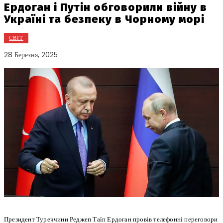
Ердоган і Путін обговорили війну в
Україні та безпеку в Чорному морі
СВІТ
28 Березня, 2025
Президент Туреччини Реджеп Таїп Ердоган провів телефонні переговори