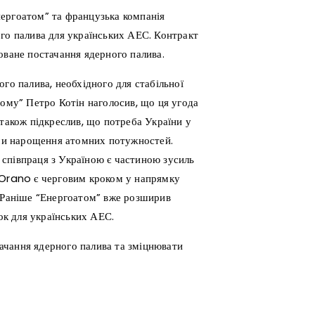
ергоатом” та французька компанія
ого палива для українських АЕС. Контракт
оване постачання ядерного палива.
го палива, необхідного для стабільної
тому” Петро Котін наголосив, що ця угода
 також підкреслив, що потреба України у
нами нарощення атомних потужностей.
співпраця з Україною є частиною зусиль
 Orano є черговим кроком у напрямку
. Раніше “Енергоатом” вже розширив
к для українських АЕС.
ачання ядерного палива та зміцнювати