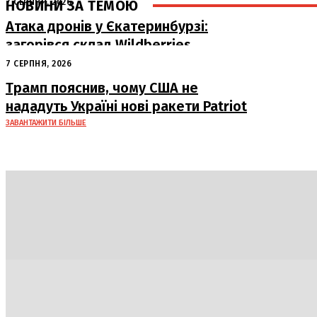
НОВИНИ ЗА ТЕМОЮ
7 СЕРПНЯ, 2026
Атака дронів у Єкатеринбурзі:
загорівся склад Wildberries
7 СЕРПНЯ, 2026
Трамп пояснив, чому США не
нададуть Україні нові ракети Patriot
ЗАВАНТАЖИТИ БІЛЬШЕ
Політика
Економіка
Бізнес
Блоги
Світ
Техно