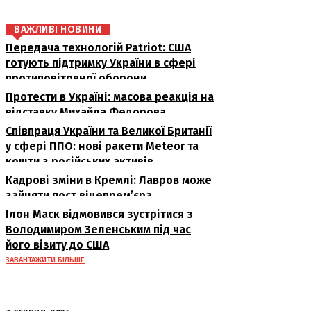
ВАЖЛИВІ НОВИНИ
Передача технологій Patriot: США
готують підтримку України в сфері
протиповітряної оборони
Протести в Україні: масова реакція на
відставку Михайла Федорова
Співпраця України та Великої Британії
у сфері ППО: нові ракети Meteor та
кошти з російських активів
Кадрові зміни в Кремлі: Лавров може
зайняти пост віцепрем’єра
Ілон Маск відмовився зустрітися з
Володимиром Зеленським під час
його візиту до США
ЗАВАНТАЖИТИ БІЛЬШЕ