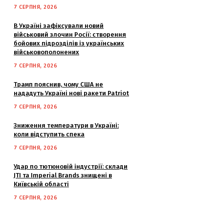
7 СЕРПНЯ, 2026
В Україні зафіксували новий
військовий злочин Росії: створення
бойових підрозділів із українських
військовополонених
7 СЕРПНЯ, 2026
Трамп пояснив, чому США не
нададуть Україні нові ракети Patriot
7 СЕРПНЯ, 2026
Зниження температури в Україні:
коли відступить спека
7 СЕРПНЯ, 2026
Удар по тютюновій індустрії: склади
JTI та Imperial Brands знищені в
Київській області
7 СЕРПНЯ, 2026