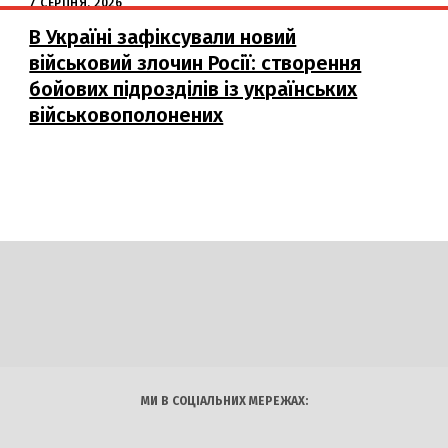
7 СЕРПНЯ, 2026
В Україні зафіксували новий
військовий злочин Росії: створення
бойових підрозділів із українських
військовополонених
DAILY
INSIDER
логії
Авто
Арт
Наука
МИ В СОЦІАЛЬНИХ МЕРЕЖАХ: