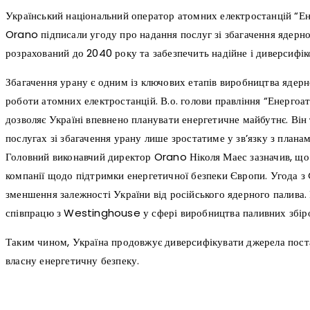
Український національний оператор атомних електростанцій “Ен
Orano підписали угоду про надання послуг зі збагачення ядерн
розрахований до 2040 року та забезпечить надійне і диверсифік
Збагачення урану є одним із ключових етапів виробництва ядерно
роботи атомних електростанцій. В.о. голови правління “Енергоа
дозволяє Україні впевнено планувати енергетичне майбутнє. Він
послугах зі збагачення урану лише зростатиме у зв’язку з пла
Головний виконавчий директор Orano Ніколя Маес зазначив, що 
компанії щодо підтримки енергетичної безпеки Європи. Угода з
зменшення залежності України від російського ядерного палива
співпрацю з Westinghouse у сфері виробництва паливних збіро
Таким чином, Україна продовжує диверсифікувати джерела пост
власну енергетичну безпеку.
поділіться