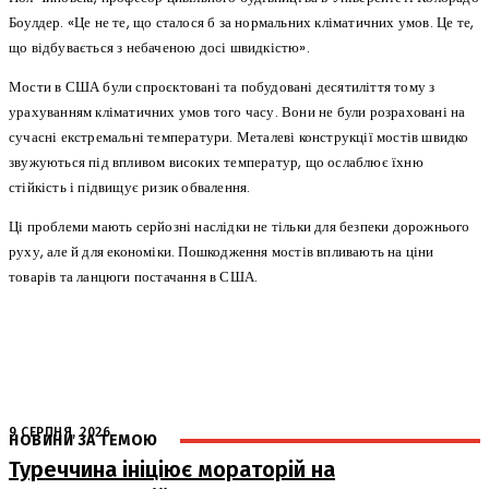
Боулдер. «Це не те, що сталося б за нормальних кліматичних умов. Це те,
що відбувається з небаченою досі швидкістю».
Мости в США були спроєктовані та побудовані десятиліття тому з
урахуванням кліматичних умов того часу. Вони не були розраховані на
сучасні екстремальні температури. Металеві конструкції мостів швидко
звужуються під впливом високих температур, що ослаблює їхню
стійкість і підвищує ризик обвалення.
Ці проблеми мають серйозні наслідки не тільки для безпеки дорожнього
руху, але й для економіки. Пошкодження мостів впливають на ціни
товарів та ланцюги постачання в США.
9 СЕРПНЯ, 2026
НОВИНИ ЗА ТЕМОЮ
Туреччина ініціює мораторій на