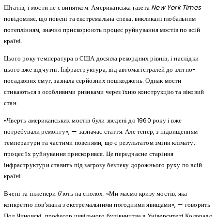
Штатів, і мости не є винятком. Американська газета
New York Times
повідомляє, що повені та екстремальна спека, викликані глобальним
потеплінням, значно прискорюють процес руйнування мостів по всій
країні.
Цього року температура в США досягла рекордних рівнів, і наслідки
цього вже відчутні. Інфраструктура, від автомагістралей до злітно-
посадкових смуг, зазнала серйозних пошкоджень. Однак мости
стикаються з особливими ризиками через їхню конструкцію та віковий
стан.
«Чверть американських мостів були зведені до 1960 року і вже
потребували ремонту», — зазначає стаття. Але тепер, з підвищенням
температури та частими повенями, що є результатом зміни клімату,
процес їх руйнування прискорився. Це передчасне старіння
інфраструктури ставить під загрозу безпеку дорожнього руху по всій
країні.
Вчені та інженери б’ють на сполох. «Ми маємо кризу мостів, яка
конкретно пов’язана з екстремальними погодними явищами», — говорить
Пол Чиновскі, професор цивільного будівництва в Університеті Колорадо