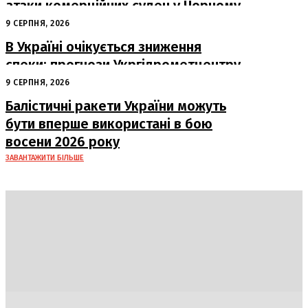
атаки комерційних суден у Чорному
морі
9 СЕРПНЯ, 2026
В Україні очікується зниження
спеки: прогнози Укргідрометцентру
на період з 10 по 16 серпня
9 СЕРПНЯ, 2026
Балістичні ракети України можуть
бути вперше використані в бою
восени 2026 року
ЗАВАНТАЖИТИ БІЛЬШЕ
DAILY
INSIDER
Політика
Економіка
Бізнес
Блоги
Світ
Технології
Авто
Арт
Наука