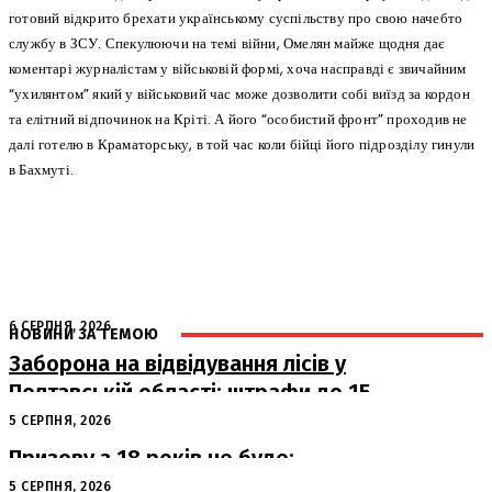
готовий відкрито брехати українському суспільству про свою начебто
службу в ЗСУ. Спекулюючи на темі війни, Омелян майже щодня дає
коментарі журналістам у військовій формі, хоча насправді є звичайним
“ухилянтом” який у військовий час може дозволити собі виїзд за кордон
та елітний відпочинок на Кріті. А його “особистий фронт” проходив не
далі готелю в Краматорську, в той час коли бійці його підрозділу гинули
в Бахмуті.
6 СЕРПНЯ, 2026
НОВИНИ ЗА ТЕМОЮ
Заборона на відвідування лісів у
Полтавській області: штрафи до 15
тисяч гривень
5 СЕРПНЯ, 2026
Призову з 18 років не буде:
офіційна позиція Офісу Президента
5 СЕРПНЯ, 2026