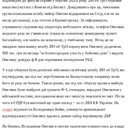
Відповідно до фабули справи у березні 2023 року 251 об ТрО отримав
наказ висунутись з Канева під Бахмут. Довідавшись про це, начальник
групи планування штабу майор Омелян відправився на Схід, але не на
місце дислокації, а до готелю в Краматорську. За інформацією,
отриманою слідчими від оператора мобільного зв’язку, телефон Омеляна
жодного разу не з’явився не тільки на основному командному пункті
батальйону, але навіть на запасному, у глибокому тилу. Втім, це не
завадило начальнику штабу 251 об ТрО нарахувати Омеляну додатково
100 тис. грн на місяць “за безпосередню участь у бойових діях” і видати
Омеляну довідку ф.6 для отримання посвідчення УБД.
У ході обшуків були допитані військовослужбовці штабу 251 об ТрО, які
підтвердили, що під час перебування на Бахмутському напрямку вони
його ні разу не бачили. Також цікаво, що під час обшуку вдома в майора
Омеляна були знайдені дві гранати Ф-1, очевидно, вкрадені Омеляном у
військовій частині, походження яких екс-міністр пояснити не зміг. Після
чого в ЄРДР був внесений ще один епізод – за ст.263 КК України. На
думку
журналіста Володимира Бойко, уникнути кримінальної
відповідальності Омеляну вдалось давши хабар керівництву ДБР.
Як бачимо, Володимир Омелян в своєму прагненні повернутись до влади