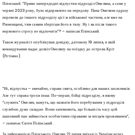
Плінський. “Прямо напередодні відпустки підрозділ Омеляна, а саме у
червні 2023 року, було відправлено на передову. Пана Омеляна одразу
перевели до іншого підрозділу цієї ж військової частини, але вже на
Рівненщині, тим самим зберігши його в тилу. Ну і як після такого
нервового стресу не відпочити”? – написав Плінський.
Також журналіст опублікував довідку, датовану 19 липня, в якій
командування надає дозвіл Омеляну на поїздку до острова Кріт
(Ретімно).
“Ні, відпустка – звичайно, справа свята, особливо для наших захисників.
Але тут справа трохи інша. По-перше, бійці підрозділу, в якому
“служить” Омелян, кажуть, що назвати його перебування у підрозділі
службою дуже складно. Вони запевняють, що більшість часу цей
шановний пан займається особистими справами за місцем проживання”,
– зазначає Євген Пілінський .
За інформацією Плінського, Омелян 21 липня виїхав із України через