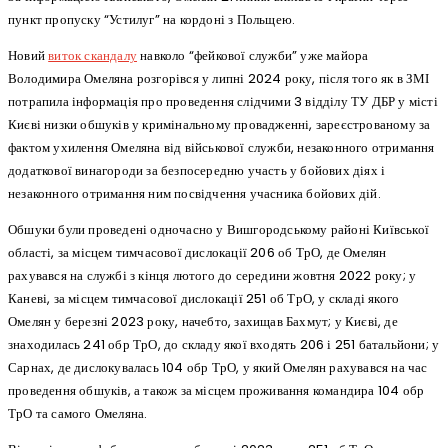
пункт пропуску “Устилуг” на кордоні з Польщею.
Новий
виток скандалу
навколо “фейкової служби” уже майора
Володимира Омеляна розгорівся у липні 2024 року, після того як в ЗМІ
потрапила інформація про проведення слідчими 3 відділу ТУ ДБР у місті
Києві низки обшуків у кримінальному провадженні, зареєстрованому за
фактом ухилення Омеляна від військової служби, незаконного отримання
додаткової винагороди за безпосередню участь у бойових діях і
незаконного отримання ним посвідчення учасника бойових дій.
Обшуки були проведені одночасно у Вишгородському районі Київської
області, за місцем тимчасової дислокації 206 об ТрО, де Омелян
рахувався на службі з кінця лютого до середини жовтня 2022 року; у
Каневі, за місцем тимчасової дислокації 251 об ТрО, у складі якого
Омелян у березні 2023 року, начебто, захищав Бахмут; у Києві, де
знаходилась 241 обр ТрО, до складу якої входять 206 і 251 батальйони; у
Сарнах, де дислокувалась 104 обр ТрО, у який Омелян рахувався на час
проведення обшуків, а також за місцем проживання командира 104 обр
ТрО та самого Омеляна.