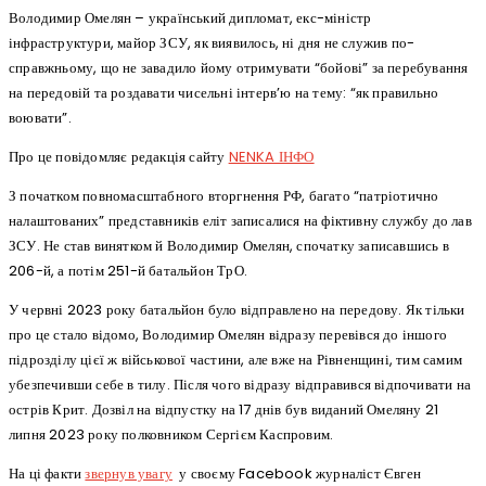
Володимир Омелян – український дипломат, екс-міністр
інфраструктури, майор ЗСУ, як виявилось, ні дня не служив по-
справжньому, що не завадило йому отримувати “бойові” за перебування
на передовій та роздавати чисельні інтерв’ю на тему: “як правильно
воювати”.
Про це повідомляє редакція сайту
NENKA ІНФО
З початком повномасштабного вторгнення РФ, багато “патріотично
налаштованих” представників еліт записалися на фіктивну службу до лав
ЗСУ. Не став винятком й Володимир Омелян, спочатку записавшись в
206-й, а потім 251-й батальйон ТрО.
У червні 2023 року батальйон було відправлено на передову. Як тільки
про це стало відомо, Володимир Омелян відразу перевівся до іншого
підрозділу цієї ж військової частини, але вже на Рівненщині, тим самим
убезпечивши себе в тилу. Після чого відразу відправився відпочивати на
острів Крит. Дозвіл на відпустку на 17 днів був виданий Омеляну 21
липня 2023 року полковником Сергієм Каспровим.
На ці факти
звернув увагу
у своєму Facebook журналіст Євген