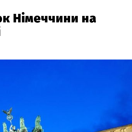
ок Німеччини на
і