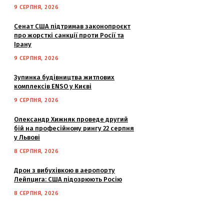
9 СЕРПНЯ, 2026
Сенат США підтримав законопроєкт
про жорсткі санкції проти Росії та
Ірану
9 СЕРПНЯ, 2026
Зупинка будівництва житлових
комплексів ENSO у Києві
9 СЕРПНЯ, 2026
Олександр Хижняк проведе другий
бій на професійному рингу 22 серпня
у Львові
8 СЕРПНЯ, 2026
Дрон з вибухівкою в аеропорту
Лейпцига: США підозрюють Росію
8 СЕРПНЯ, 2026