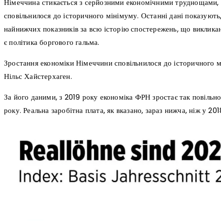
Німеччина стикається з серйозними економічними труднощами, о
сповільнилося до історичного мінімуму. Останні дані показують
найнижчих показників за всю історію спостережень, що виклика
є політика боргового гальма.
Зростання економіки Німеччини сповільнилося до історичного м
Нільс Хайстерхаген.
За його даними, з 2019 року економіка ФРН зростає так повільно,
року. Реальна заробітна плата, як вказано, зараз нижча, ніж у 201