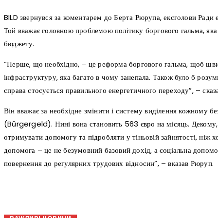
BILD звернувся за коментарем до Берта Рюрупа, ексголови Ради 
Той вважає головною проблемою політику боргового гальма, яка
бюджету.
“Перше, що необхідно, – це реформа боргового гальма, щоб шв
інфраструктуру, яка багато в чому занепала. Також було б розум
справа стосується правильного енергетичного переходу”, – сказ
Він вважає за необхідне змінити і систему виділення кожному б
(Bürgergeld). Нині вона становить 563 євро на місяць. Декому, 
отримувати допомогу та підробляти у тіньовій зайнятості, ніж х
допомога – це не безумовний базовий дохід, а соціальна допомог
повернення до регулярних трудових відносин”, – вказав Рюруп.
поділіться