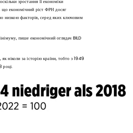
скільки зростання її економіки
, що економічний ріст ФРН досяг
но низкою факторів, серед яких ключовим
інімуму, пише економічний оглядач BILD
 як ніколи за історію країни, тобто з 1949
8 році.