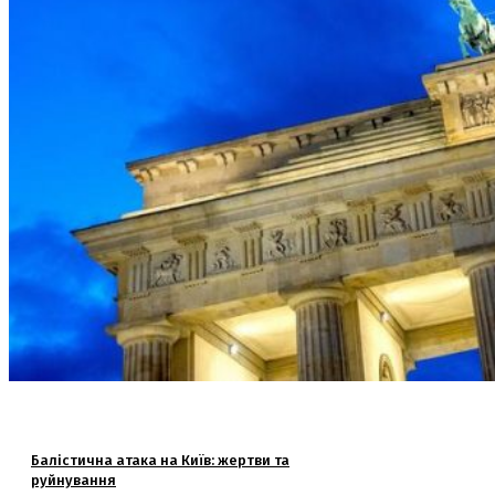
Балістична атака на Київ: жертви та
руйнування