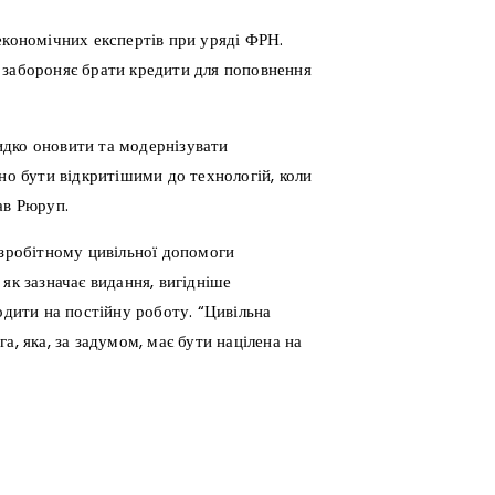
економічних експертів при уряді ФРН.
 забороняє брати кредити для поповнення
идко оновити та модернізувати
но бути відкритішими до технологій, коли
ав Рюруп.
езробітному цивільної допомоги
як зазначає видання, вигідніше
одити на постійну роботу. “Цивільна
а, яка, за задумом, має бути націлена на