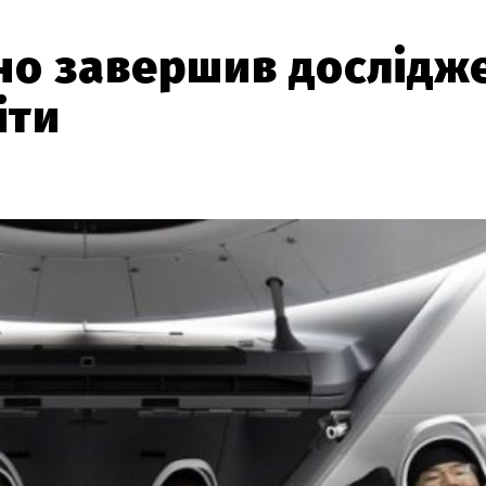
шно завершив дослідж
іти