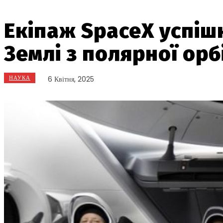
Екіпаж SpaceX успі
Землі з полярної орб
НАУКА
6 Квітня, 2025