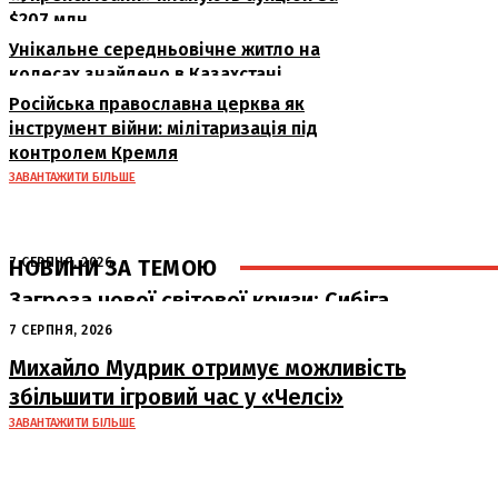
$207 млн
Унікальне середньовічне житло на
колесах знайдено в Казахстані
Російська православна церква як
інструмент війни: мілітаризація під
контролем Кремля
ЗАВАНТАЖИТИ БІЛЬШЕ
НОВИНИ ЗА ТЕМОЮ
7 СЕРПНЯ, 2026
Загроза нової світової кризи: Сибіга
попередив про наслідки атак РФ на
7 СЕРПНЯ, 2026
судна
Михайло Мудрик отримує можливість
збільшити ігровий час у «Челсі»
ЗАВАНТАЖИТИ БІЛЬШЕ