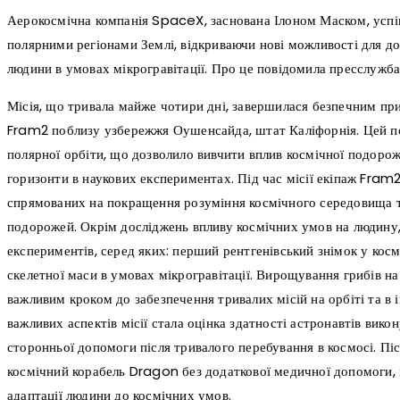
Аерокосмічна компанія SpaceX, заснована Ілоном Маском, усп
полярними регіонами Землі, відкриваючи нові можливості для до
людини в умовах мікрогравітації. Про це повідомила пресслужба
Місія, що тривала майже чотири дні, завершилася безпечним пр
Fram2 поблизу узбережжя Оушенсайда, штат Каліфорнія. Цей по
полярної орбіти, що дозволило вивчити вплив космічної подорож
горизонти в наукових експериментах. Під час місії екіпаж Fram
спрямованих на покращення розуміння космічного середовища 
подорожей. Окрім досліджень впливу космічних умов на людину,
експериментів, серед яких: перший рентгенівський знімок у косм
скелетної маси в умовах мікрогравітації. Вирощування грибів на
важливим кроком до забезпечення тривалих місій на орбіті та в
важливих аспектів місії стала оцінка здатності астронавтів вико
сторонньої допомоги після тривалого перебування в космосі. Пі
космічний корабель Dragon без додаткової медичної допомоги,
адаптації людини до космічних умов.