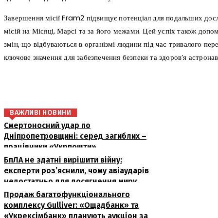
Завершення місії Fram2 підвищує потенціал для подальших досл
місій на Місяці, Марсі та за його межами. Цей успіх також допо
змін, що відбуваються в організмі людини під час тривалого пер
ключове значення для забезпечення безпеки та здоров’я астронав
поділіться
ВАЖЛИВІ НОВИНИ
Смертоносний удар по
Дніпропетровщині: серед загиблих –
працівники «Укрпошти»
БпЛА не здатні вирішити війну:
експерти роз’яснили, чому авіаударів
недостатньо для досягнення миру
Продаж багатофункціонального
комплексу Gulliver: «Ощадбанк» та
«Укрексімбанк» планують аукціон за