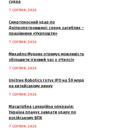
судна
7 СЕРПНЯ, 2026
Смертоносний удар по
Дніпропетровщині: серед загиблих –
працівники «Укрпошти»
7 СЕРПНЯ, 2026
Михайло Мудрик отримує можливість
збільшити ігровий час у «Челсі»
7 СЕРПНЯ, 2026
Unitree Robotics готує IPO на $9 млрд
на китайському ринку
7 СЕРПНЯ, 2026
Масштабна санкційна операція:
Україна планує завдати удару по
російському ВПК
7 СЕРПНЯ, 2026