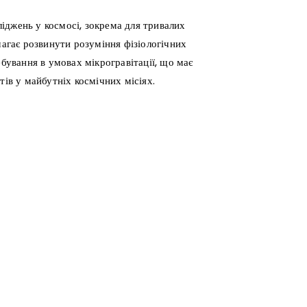
іджень у космосі, зокрема для тривалих
магає розвинути розуміння фізіологічних
ебування в умовах мікрогравітації, що має
тів у майбутніх космічних місіях.