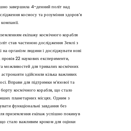
ішно завершила 4-денний політ над
слідження космосу та розуміння здоров’я
 компанії.
иземленням екіпажу космічного корабля
літ став частиною дослідження Землі з
і на організм людини і досліджувати нові
2 провів 22 наукових експерименти,
та можливостей для тривалих космічних
 астронавти здійснили кілька важливих
осі. Вправи для підтримки м’язової та
 борту космічного корабля, що стало
 інших планетарних місцях. Одним з
нувати функціональні завдання без
сля приземлення екіпаж успішно покинув
 що стало важливим кроком для оцінки