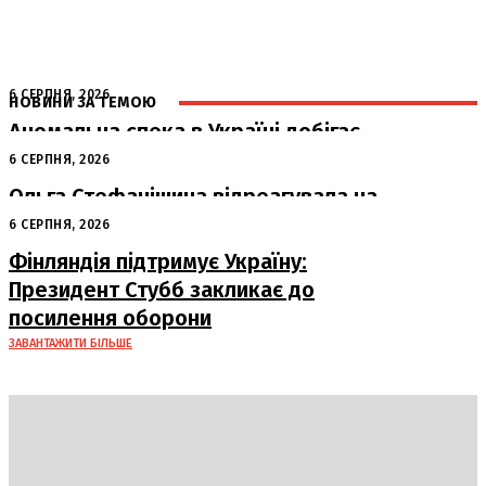
6 СЕРПНЯ, 2026
НОВИНИ ЗА ТЕМОЮ
Аномальна спека в Україні добігає
кінця: очікується похолодання
6 СЕРПНЯ, 2026
Ольга Стефанішина відреагувала на
підозри від НАБУ та САП
6 СЕРПНЯ, 2026
Фінляндія підтримує Україну:
Президент Стубб закликає до
посилення оборони
ЗАВАНТАЖИТИ БІЛЬШЕ
DAILY
INSIDER