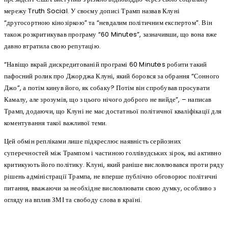
мережу Truth Social. У своєму дописі Трамп назвав Клуні
“другосортною кінозіркою” та “невдалим політичним експертом”. Він
також розкритикував програму “60 Minutes”, зазначивши, що вона вже
давно втратила свою репутацію.
“Навіщо вкрай дискредитованій програмі 60 Minutes робити такий
пафосний ролик про Джорджа Клуні, який боровся за обрання “Сонного
Джо”, а потім кинув його, як собаку? Потім він спробував просувати
Камалу, але зрозумів, що з цього нічого доброго не вийде”, – написав
Трамп, додаючи, що Клуні не має достатньої політичної кваліфікації для
коментування такої важливої теми.
Цей обмін репліками лише підкреслює наявність серйозних
суперечностей між Трампом і частиною голлівудських зірок, які активно
критикують його політику. Клуні, який раніше висловлювався проти ряду
рішень адміністрації Трампа, не вперше публічно обговорює політичні
питання, вважаючи за необхідне висловлювати свою думку, особливо з
огляду на вплив ЗМІ та свободу слова в країні.