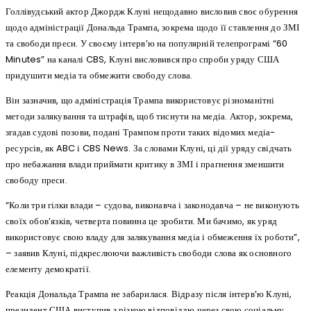
Голлівудський актор Джордж Клуні нещодавно висловив своє обурення
щодо адміністрації Дональда Трампа, зокрема щодо її ставлення до ЗМІ
та свободи преси. У своєму інтерв’ю на популярній телепрограмі “60
Minutes” на каналі CBS, Клуні висловився про спроби уряду США
придушити медіа та обмежити свободу слова.
Він зазначив, що адміністрація Трампа використовує різноманітні
методи залякування та штрафів, щоб тиснути на медіа. Актор, зокрема,
згадав судові позови, подані Трампом проти таких відомих медіа-
ресурсів, як ABC і CBS News. За словами Клуні, ці дії уряду свідчать
про небажання влади приймати критику в ЗМІ і прагнення зменшити
свободу преси.
“Коли три гілки влади – судова, виконавча і законодавча – не виконують
своїх обов’язків, четверта повинна це зробити. Ми бачимо, як уряд
використовує свою владу для залякування медіа і обмеження їх роботи”,
– заявив Клуні, підкреслюючи важливість свободи слова як основного
елементу демократії.
Реакція Дональда Трампа не забарилася. Відразу після інтерв’ю Клуні,
президент США виступив з різкою відповіддю через свою соціальну