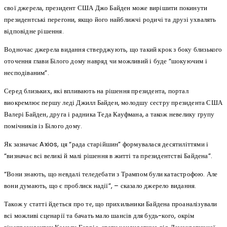
свої джерела, президент США Джо Байден може вирішити покинути
президентські перегони, якщо його найближчі родичі та друзі ухвалять
відповідне рішення.
Водночас джерела видання стверджують, що такий крок з боку близького
оточення глави Білого дому навряд чи можливий і буде “шокуючим і
несподіваним”.
Серед близьких, які впливають на рішення президента, портал
виокремлює першу леді Джилл Байден, молодшу сестру президента США
Валері Байден, друга і радника Теда Кауфмана, а також невелику групу
помічників із Білого дому.
Як зазначає Axios, ця “рада старійшин” формувалася десятиліттями і
“визначає всі великі й малі рішення в житті та президентстві Байдена”.
“Вони знають, що невдалі теледебати з Трампом були катастрофою. Але
вони думають, що є проблиск надії”, – сказало джерело видання.
Також у статті йдеться про те, що прихильники Байдена проаналізували
всі можливі сценарії та бачать мало шансів для будь-кого, окрім