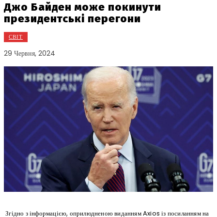
Джо Байден може покинути
президентські перегони
СВІТ
29 Червня, 2024
Згідно з інформацією, оприлюдненою виданням Axios із посиланням на