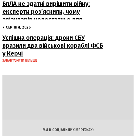
БпЛА не здатні вирішити війну:
експерти роз’яснили, чому
авіаударів недостатньо для
досягнення миру
7 СЕРПНЯ, 2026
Успішна операція: дрони СБУ
вразили два військові кораблі ФСБ
у Керчі
ЗАВАНТАЖИТИ БІЛЬШЕ
DAILY
INSIDER
Політика
Економіка
Бізнес
Блоги
Світ
Технології
Авто
Арт
Наука
МИ В СОЦІАЛЬНИХ МЕРЕЖАХ: