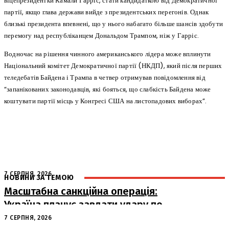
віцепрезидентки Камали Гарріс, стати кандидаткою від Демократичної
партії, якщо глава держави вийде з президентських перегонів. Однак
близькі президента впевнені, що у нього набагато більше шансів здобути
перемогу над республіканцем Дональдом Трампом, ніж у Гарріс.
Водночас на рішення чинного американського лідера може вплинути
Національний комітет Демократичної партії (НКДП), який після перших
теледебатів Байдена і Трампа в четвер отримував повідомлення від
“запанікованих законодавців, які бояться, що слабкість Байдена може
коштувати партії місць у Конгресі США на листопадових виборах”.
7 СЕРПНЯ, 2026
НОВИНИ ЗА ТЕМОЮ
Масштабна санкційна операція:
Україна планує завдати удару по
російському ВПК
7 СЕРПНЯ, 2026