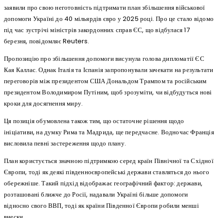
заявили про свою неготовність підтримати план збільшення військової
допомоги Україні до 40 мільярдів євро у 2025 році. Про це стало відомо
під час зустрічі міністрів закордонних справ ЄС, що відбулася 17
березня, повідомляє Reuters.
Пропозицію про збільшення допомоги висунула голова дипломатії ЄС
Кая Каллас. Однак Італія та Іспанія запропонували зачекати на результати
переговорів між президентом США Дональдом Трампом та російським
президентом Володимиром Путіним, щоб зрозуміти, чи відбудуться нові
кроки для досягнення миру.
Ця позиція обумовлена також тим, що остаточне рішення щодо
ініціативи, на думку Рима та Мадрида, ще передчасне. Водночас Франція
висловила певні застереження щодо плану.
План користується значною підтримкою серед країн Північної та Східної
Європи, тоді як деякі південноєвропейські держави ставляться до нього
обережніше. Такий підхід відображає географічний фактор: держави,
розташовані ближче до Росії, надавали Україні більше допомоги
відносно свого ВВП, тоді як країни Південної Європи робили менші
внески.