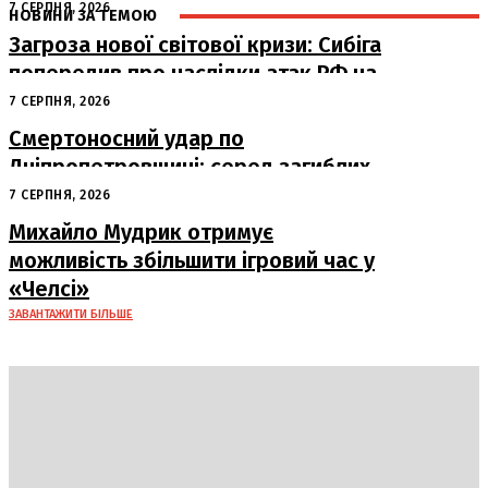
7 СЕРПНЯ, 2026
НОВИНИ ЗА ТЕМОЮ
Загроза нової світової кризи: Сибіга
попередив про наслідки атак РФ на
судна
7 СЕРПНЯ, 2026
Смертоносний удар по
Дніпропетровщині: серед загиблих
– працівники «Укрпошти»
7 СЕРПНЯ, 2026
Михайло Мудрик отримує
можливість збільшити ігровий час у
«Челсі»
ЗАВАНТАЖИТИ БІЛЬШЕ
DAILY
INSIDER
Політика
Економіка
Бізнес
Блоги
Світ