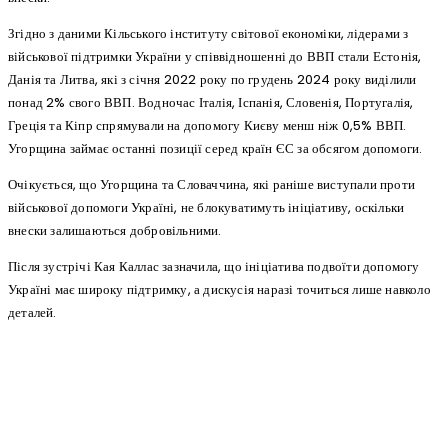
Згідно з даними Кільського інституту світової економіки, лідерами з
військової підтримки України у співвідношенні до ВВП стали Естонія,
Данія та Литва, які з січня 2022 року по грудень 2024 року виділили
понад 2% свого ВВП. Водночас Італія, Іспанія, Словенія, Португалія,
Греція та Кіпр спрямували на допомогу Києву менш ніж 0,5% ВВП.
Угорщина займає останні позиції серед країн ЄС за обсягом допомоги.
Очікується, що Угорщина та Словаччина, які раніше виступали проти
військової допомоги Україні, не блокуватимуть ініціативу, оскільки
внески залишаються добровільними.
Після зустрічі Кая Каллас зазначила, що ініціатива подвоїти допомогу
Україні має широку підтримку, а дискусія наразі точиться лише навколо
деталей.