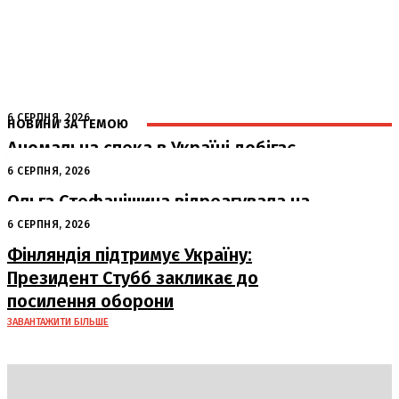
6 СЕРПНЯ, 2026
НОВИНИ ЗА ТЕМОЮ
Аномальна спека в Україні добігає
кінця: очікується похолодання
6 СЕРПНЯ, 2026
Ольга Стефанішина відреагувала на
підозри від НАБУ та САП
6 СЕРПНЯ, 2026
Фінляндія підтримує Україну:
Президент Стубб закликає до
посилення оборони
ЗАВАНТАЖИТИ БІЛЬШЕ
DAILY