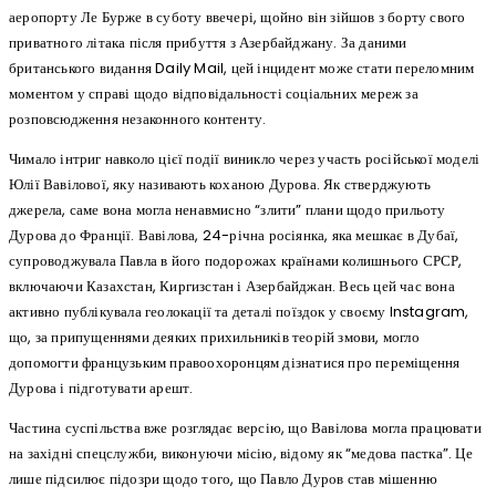
аеропорту Ле Бурже в суботу ввечері, щойно він зійшов з борту свого
приватного літака після прибуття з Азербайджану. За даними
британського видання Daily Mail, цей інцидент може стати переломним
моментом у справі щодо відповідальності соціальних мереж за
розповсюдження незаконного контенту.
Чимало інтриг навколо цієї події виникло через участь російської моделі
Юлії Вавілової, яку називають коханою Дурова. Як стверджують
джерела, саме вона могла ненавмисно “злити” плани щодо прильоту
Дурова до Франції. Вавілова, 24-річна росіянка, яка мешкає в Дубаї,
супроводжувала Павла в його подорожах країнами колишнього СРСР,
включаючи Казахстан, Киргизстан і Азербайджан. Весь цей час вона
активно публікувала геолокації та деталі поїздок у своєму Instagram,
що, за припущеннями деяких прихильників теорій змови, могло
допомогти французьким правоохоронцям дізнатися про переміщення
Дурова і підготувати арешт.
Частина суспільства вже розглядає версію, що Вавілова могла працювати
на західні спецслужби, виконуючи місію, відому як “медова пастка”. Це
лише підсилює підозри щодо того, що Павло Дуров став мішенню