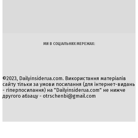
INSIDER
Політика
Економіка
Бізнес
Блоги
Світ
Технології
Авто
Арт
Наука
МИ В СОЦІАЛЬНИХ МЕРЕЖАХ:
©2023, Dailyinsiderua.com. Використання матеріалів
сайту тільки за умови посилання (для інтернет-видань
- гіперпосилання) на "Dailyinsiderua.com" не нижче
другого абзацу -
otrschenbi@gmail.com