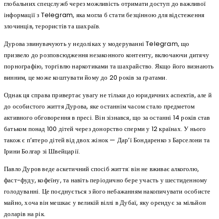
глобальних спецслужб через можливість отримати доступ до важливої
інформації з Telegram, яка могла б стати безцінною для відстеження
злочинців, терористів та шахраїв.
Дурова звинувачують у недоліках у модеруванні Telegram, що
призвело до розповсюдження незаконного контенту, включаючи дитячу
порнографію, торгівлю наркотиками та шахрайство. Якщо його визнають
винним, це може коштувати йому до 20 років за ґратами.
Однак ця справа привертає увагу не тільки до юридичних аспектів, але й
до особистого життя Дурова, яке останнім часом стало предметом
активного обговорення в пресі. Він зізнався, що за останні 14 років став
батьком понад 100 дітей через донорство сперми у 12 країнах. У нього
також є п’ятеро дітей від двох жінок — Дар’ї Бондаренко з Барселони та
Ірини Болгар зі Швейцарії.
Павло Дуров веде аскетичний спосіб життя: він не вживає алкоголю,
фаст-фуду, кофеїну, та навіть періодично бере участь у шестиденному
голодуванні. Це поєднується з його небажанням накопичувати особисте
майно, хоча він мешкає у великій віллі в Дубаї, яку орендує за мільйон
доларів на рік.