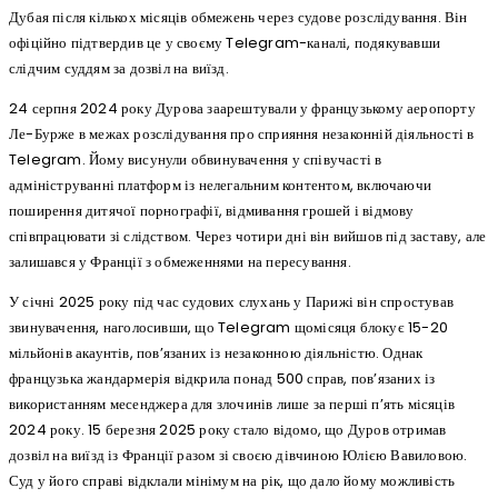
Дубая після кількох місяців обмежень через судове розслідування. Він
офіційно підтвердив це у своєму Telegram-каналі, подякувавши
слідчим суддям за дозвіл на виїзд.
24 серпня 2024 року Дурова заарештували у французькому аеропорту
Ле-Бурже в межах розслідування про сприяння незаконній діяльності в
Telegram. Йому висунули обвинувачення у співучасті в
адмініструванні платформ із нелегальним контентом, включаючи
поширення дитячої порнографії, відмивання грошей і відмову
співпрацювати зі слідством. Через чотири дні він вийшов під заставу, але
залишався у Франції з обмеженнями на пересування.
У січні 2025 року під час судових слухань у Парижі він спростував
звинувачення, наголосивши, що Telegram щомісяця блокує 15-20
мільйонів акаунтів, пов’язаних із незаконною діяльністю. Однак
французька жандармерія відкрила понад 500 справ, пов’язаних із
використанням месенджера для злочинів лише за перші п’ять місяців
2024 року. 15 березня 2025 року стало відомо, що Дуров отримав
дозвіл на виїзд із Франції разом зі своєю дівчиною Юлією Вавиловою.
Суд у його справі відклали мінімум на рік, що дало йому можливість