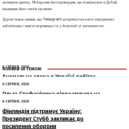
залишити країну. 19 березня він підтвердив, що повернувся в Дубай,
назвавши його своїм «домом».
Дуров також заявив, що Telegram дотримується всіх юридичних
зобов’язань і навіть перевищує їх у боротьбі зі злочинністю.
6 СЕРПНЯ, 2026
НОВИНИ ЗА ТЕМОЮ
Аномальна спека в Україні добігає
кінця: очікується похолодання
6 СЕРПНЯ, 2026
Ольга Стефанішина відреагувала на
підозри від НАБУ та САП
6 СЕРПНЯ, 2026
Фінляндія підтримує Україну:
Президент Стубб закликає до
посилення оборони