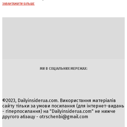
ЗАВАНТАЖИТИ БІЛЬШЕ
DAILY
INSIDER
Політика
Економіка
Бізнес
Блоги
Світ
Технології
Авто
Арт
Наука
МИ В СОЦІАЛЬНИХ МЕРЕЖАХ:
©2023, Dailyinsiderua.com. Використання матеріалів
сайту тільки за умови посилання (для інтернет-видань
- гіперпосилання) на "Dailyinsiderua.com" не нижче
другого абзацу -
otrschenbi@gmail.com