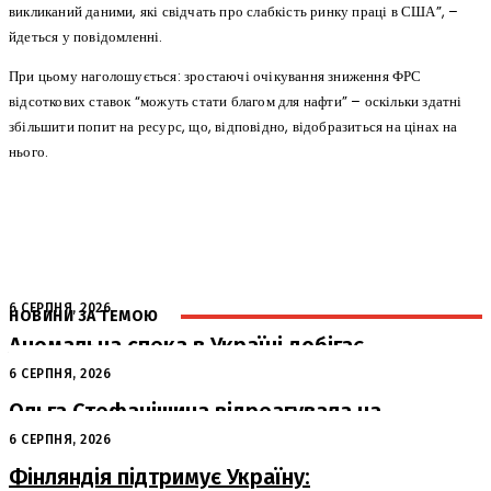
викликаний даними, які свідчать про слабкість ринку праці в США”, –
йдеться у повідомленні.
При цьому наголошується: зростаючі очікування зниження ФРС
відсоткових ставок “можуть стати благом для нафти” – оскільки здатні
збільшити попит на ресурс, що, відповідно, відобразиться на цінах на
нього.
6 СЕРПНЯ, 2026
НОВИНИ ЗА ТЕМОЮ
Аномальна спека в Україні добігає
кінця: очікується похолодання
6 СЕРПНЯ, 2026
Ольга Стефанішина відреагувала на
підозри від НАБУ та САП
6 СЕРПНЯ, 2026
Фінляндія підтримує Україну: