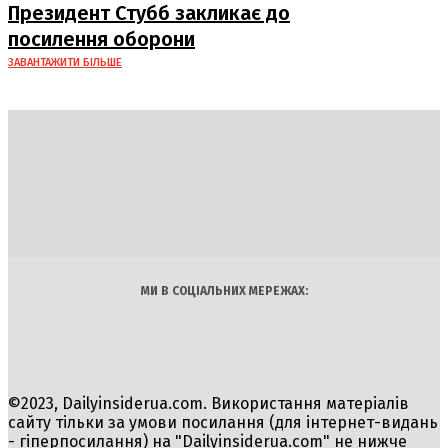
Президент Стубб закликає до
посилення оборони
ЗАВАНТАЖИТИ БІЛЬШЕ
DAILY
INSIDER
Політика
Економіка
Бізнес
Блоги
Світ
Технології
Авто
Арт
Наука
МИ В СОЦІАЛЬНИХ МЕРЕЖАХ:
©2023, Dailyinsiderua.com. Використання матеріалів
сайту тільки за умови посилання (для інтернет-видань
- гіперпосилання) на "Dailyinsiderua.com" не нижче