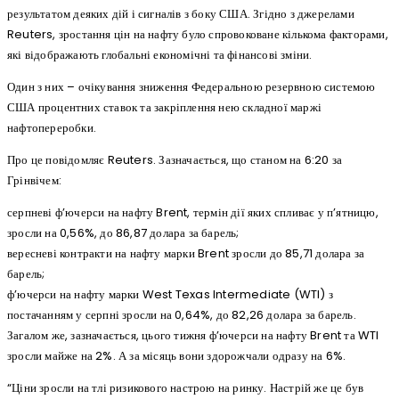
результатом деяких дій і сигналів з боку США. Згідно з джерелами
Reuters, зростання цін на нафту було спровоковане кількома факторами,
які відображають глобальні економічні та фінансові зміни.
Один з них – очікування зниження Федеральною резервною системою
США процентних ставок та закріплення нею складної маржі
нафтопереробки.
Про це повідомляє Reuters. Зазначається, що станом на 6:20 за
Грінвічем:
серпневі ф’ючерси на нафту Brent, термін дії яких спливає у п’ятницю,
зросли на 0,56%, до 86,87 долара за барель;
вересневі контракти на нафту марки Brent зросли до 85,71 долара за
барель;
ф’ючерси на нафту марки West Texas Intermediate (WTI) з
постачанням у серпні зросли на 0,64%, до 82,26 долара за барель.
Загалом же, зазначається, цього тижня ф’ючерси на нафту Brent та WTI
зросли майже на 2%. А за місяць вони здорожчали одразу на 6%.
“Ціни зросли на тлі ризикового настрою на ринку. Настрій же це був