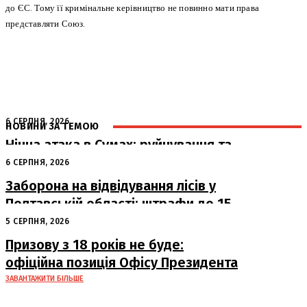
до ЄС. Тому її кримінальне керівництво не повинно мати права
представляти Союз.
6 СЕРПНЯ, 2026
НОВИНИ ЗА ТЕМОЮ
Нічна атака в Сумах: руйнування та
жертви від російських авіабомб
6 СЕРПНЯ, 2026
Заборона на відвідування лісів у
Полтавській області: штрафи до 15
тисяч гривень
5 СЕРПНЯ, 2026
Призову з 18 років не буде:
офіційна позиція Офісу Президента
ЗАВАНТАЖИТИ БІЛЬШЕ