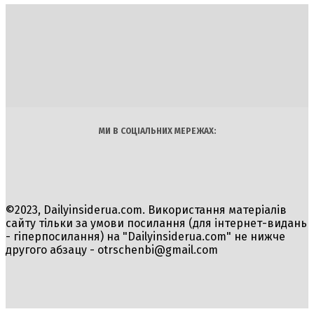
DAILY
INSIDER
Політика
Економіка
Бізнес
Блоги
Світ
Технології
Авто
Арт
Наука
МИ В СОЦІАЛЬНИХ МЕРЕЖАХ:
©2023, Dailyinsiderua.com. Використання матеріалів
сайту тільки за умови посилання (для інтернет-видань
- гіперпосилання) на "Dailyinsiderua.com" не нижче
другого абзацу -
otrschenbi@gmail.com