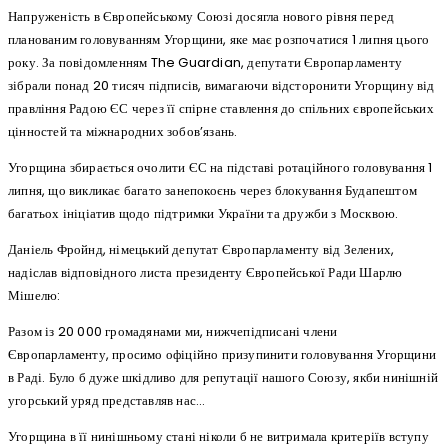
Напруженість в Європейському Союзі досягла нового рівня перед
планованим головуванням Угорщини, яке має розпочатися 1 липня цього
року. За повідомленням The Guardian, депутати Європарламенту
зібрали понад 20 тисяч підписів, вимагаючи відсторонити Угорщину від
правління Радою ЄС через її спірне ставлення до спільних європейських
цінностей та міжнародних зобов’язань.
Угорщина збирається очолити ЄС на підставі ротаційного головування 1
липня, що викликає багато занепокоєнь через блокування Будапештом
багатьох ініціатив щодо підтримки України та дружби з Москвою.
Даніель Фройнд, німецький депутат Європарламенту від Зелених,
надіслав відповідного листа президенту Європейської Ради Шарлю
Мішелю:
Разом із 20 000 громадянами ми, нижчепідписані члени
Європарламенту, просимо офіційно призупинити головування Угорщини
в Раді. Було б дуже шкідливо для репутації нашого Союзу, якби нинішній
угорський уряд представляв нас…
Угорщина в її нинішньому стані ніколи б не витримала критеріїв вступу