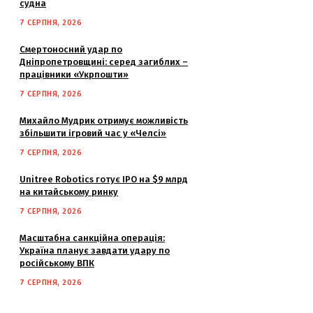
судна
7 СЕРПНЯ, 2026
Смертоносний удар по
Дніпропетровщині: серед загиблих –
працівники «Укрпошти»
7 СЕРПНЯ, 2026
Михайло Мудрик отримує можливість
збільшити ігровий час у «Челсі»
7 СЕРПНЯ, 2026
Unitree Robotics готує IPO на $9 млрд
на китайському ринку
7 СЕРПНЯ, 2026
Масштабна санкційна операція:
Україна планує завдати удару по
російському ВПК
7 СЕРПНЯ, 2026