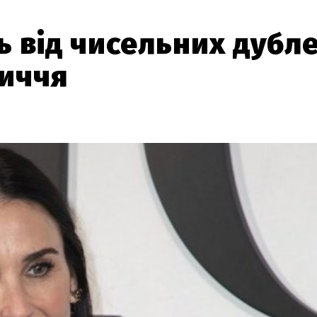
ь від чисельних дубл
личчя