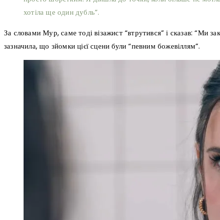
хотіла ще один дубль”.
За словами Мур, саме тоді візажист “втрутився” і сказав: “Ми за
зазначила, що зйомки цієї сцени були “певним божевіллям”.