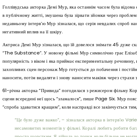
Голлівудська акторка Демі Мур, яка останнім часом була відома
в публічному житті, змушена була зірвати зйомки через проблем
недавньому інтерв’ю Мур зізналася, що серія невдалих спроб на
негативний вплив на її шкіру.
Актриса Демі Мур зізналася, що їй довелося знімати 45 дуже ск
“The Substance”. У новому фільмі Мур символічно грає Елізабе
популярність з віком і яка приймає експериментальну речовину, 
захопливих сцен персонаж Мур готується до побачення і постійн
наносити, потім видаляти і знову наносити макіяж через страхи 
61-річна акторка “Привида” погодилася з режисером фільму Кор
сцени всередині неї щось “зламалося”, пише Page Six. Мур пояс
“спроба здаватися кращим”, коли насправді все закінчується тим
“Це було дуже важко”, – зізналася акторка в інтерв’ю Vari
несамовитих моментів у фільмі. Коралі любить робити бага
просто шорстким. Я дійшла до точки, коли більше не могла