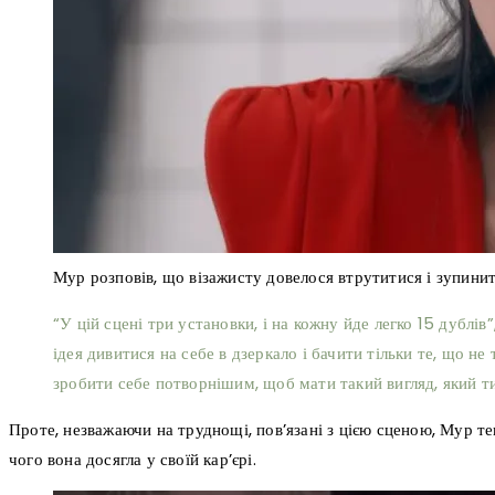
Мур розповів, що візажисту довелося втрутитися і зупини
“У цій сцені три установки, і на кожну йде легко 15 дублів”
ідея дивитися на себе в дзеркало і бачити тільки те, що не
зробити себе потворнішим, щоб мати такий вигляд, який т
Проте, незважаючи на труднощі, пов’язані з цією сценою, Мур т
чого вона досягла у своїй кар’єрі.