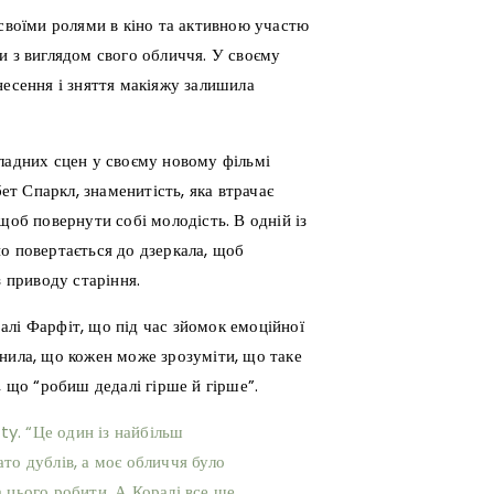
 своїми ролями в кіно та активною участю
и з виглядом свого обличчя. У своєму
несення і зняття макіяжу залишила
ладних сцен у своєму новому фільмі
т Спаркл, знаменитість, яка втрачає
щоб повернути собі молодість. В одній із
о повертається до дзеркала, щоб
з приводу старіння.
алі Фарфіт, що під час зйомок емоційної
нила, що кожен може зрозуміти, що таке
, що “робиш дедалі гірше й гірше”.
ety. “Це один із найбільш
то дублів, а моє обличчя було
 цього робити. А Коралі все ще