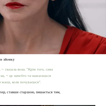
ти зйомку
, – сказала вона. “Крім того, сама
 так, – це начебто ти намагаєшся
и маєш, коли почуваєшся”.
епер, ставши старшою, пишається тим,