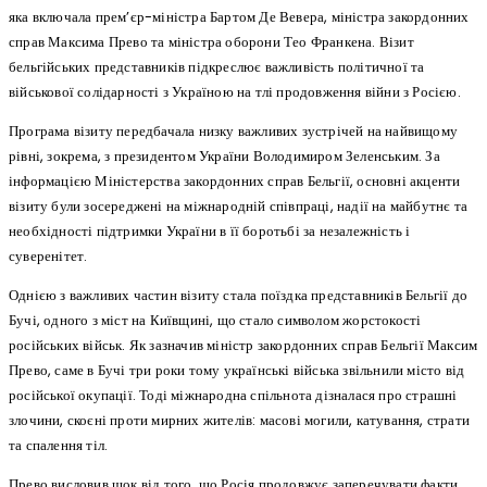
яка включала прем’єр-міністра Бартом Де Вевера, міністра закордонних
справ Максима Прево та міністра оборони Тео Франкена. Візит
бельгійських представників підкреслює важливість політичної та
військової солідарності з Україною на тлі продовження війни з Росією.
Програма візиту передбачала низку важливих зустрічей на найвищому
рівні, зокрема, з президентом України Володимиром Зеленським. За
інформацією Міністерства закордонних справ Бельгії, основні акценти
візиту були зосереджені на міжнародній співпраці, надії на майбутнє та
необхідності підтримки України в її боротьбі за незалежність і
суверенітет.
Однією з важливих частин візиту стала поїздка представників Бельгії до
Бучі, одного з міст на Київщині, що стало символом жорстокості
російських військ. Як зазначив міністр закордонних справ Бельгії Максим
Прево, саме в Бучі три роки тому українські війська звільнили місто від
російської окупації. Тоді міжнародна спільнота дізналася про страшні
злочини, скоєні проти мирних жителів: масові могили, катування, страти
та спалення тіл.
Прево висловив шок від того, що Росія продовжує заперечувати факти