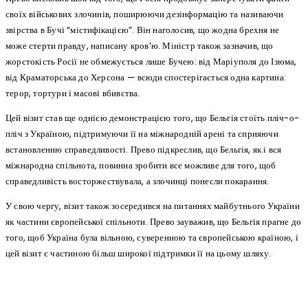
своїх військових злочинів, поширюючи дезінформацію та називаючи
звірства в Бучі “містифікацією”. Він наголосив, що жодна брехня не
може стерти правду, написану кров’ю. Міністр також зазначив, що
жорстокість Росії не обмежується лише Бучею: від Маріуполя до Ізюма,
від Краматорська до Херсона — всюди спостерігається одна картина:
терор, тортури і масові вбивства.
Цей візит став ще однією демонстрацією того, що Бельгія стоїть пліч-о-
пліч з Україною, підтримуючи її на міжнародній арені та сприяючи
встановленню справедливості. Прево підкреслив, що Бельгія, як і вся
міжнародна спільнота, повинна зробити все можливе для того, щоб
справедливість восторжествувала, а злочинці понесли покарання.
У свою чергу, візит також зосередився на питаннях майбутнього України
як частини європейської спільноти. Прево зауважив, що Бельгія прагне до
того, щоб Україна була вільною, суверенною та європейською країною, і
цей візит є частиною більш широкої підтримки її на цьому шляху.