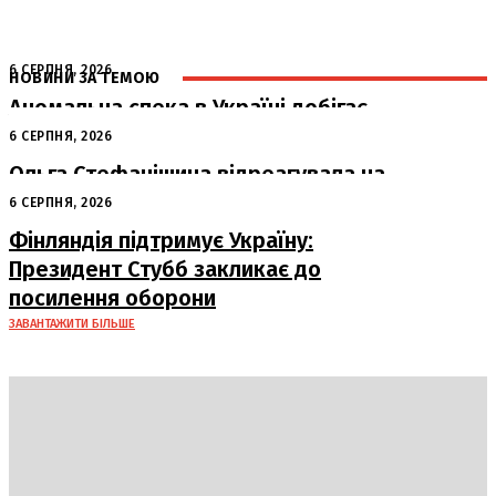
6 СЕРПНЯ, 2026
НОВИНИ ЗА ТЕМОЮ
Аномальна спека в Україні добігає
кінця: очікується похолодання
6 СЕРПНЯ, 2026
Ольга Стефанішина відреагувала на
підозри від НАБУ та САП
6 СЕРПНЯ, 2026
Фінляндія підтримує Україну:
Президент Стубб закликає до
посилення оборони
ЗАВАНТАЖИТИ БІЛЬШЕ
DAILY
INSIDER
Політика
Економіка
Бізнес
Блоги
Світ