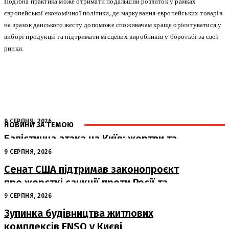
Подібна практика може отримати подальший розвиток у рамках
європейської економічної політики, де маркування європейських товарів
на зразок данського жесту допоможе споживачам краще орієнтуватися у
виборі продукції та підтримати місцевих виробників у боротьбі за свої
ринки.
9 СЕРПНЯ, 2026
НОВИНИ ЗА ТЕМОЮ
Балістична атака на Київ: жертви та
руйнування
9 СЕРПНЯ, 2026
Сенат США підтримав законопроєкт
про жорсткі санкції проти Росії та
Ірану
9 СЕРПНЯ, 2026
Зупинка будівництва житлових
комплексів ENSO у Києві