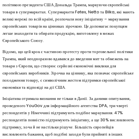
політикою президента США Дональда Трампа, маркуючи європейські
товари в супермаркетах. Супермаркети Føtex, Netto та Bilka, які мають
великі мережі по всій країні, розпочали нову ініціативу – маркування
європейських товарів на цінниках зірочкою. Це допомагає покупцям
легше знаходити та обирати продукцію, виготовлену в межах
Європейського Союзу.
Відомо, що цей крок є частиною протесту проти торговельної політики
Трампа, який неодноразово вдавався до введення мит та обмежень на
товари з Європи, що створює серйозні економічні виклики для
європейських виробників. Зірочка на ціннику, яка позначає європейське
походження товару, є символічним жестом підтримки європейської
економіки та відповіді на дії США.
Ініціатива отримала визнання не тільки в Данії. За даними опитування,
проведеного YouGov для інформаційного агентства DPA, три чверті
респондентів у Німеччині підтримують подібне маркування. 47%
респондентів повністю підтримують ініціативу, а ще 30% висловлюють
підтримку, хоча й не настільки рішуче. Більшість європейців
висловлюють бажання, щоб подібні заходи були прийняті в інших