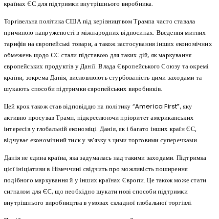
країнах ЄС для підтримки внутрішнього виробника.
Торгівельна політика США під керівництвом Трампа часто ставала
причиною напруженості в міжнародних відносинах. Введення митних
тарифів на європейські товари, а також застосування інших економічних
обмежень щодо ЄС стали підставою для таких дій, як маркування
європейських продуктів у Данії. Влада Європейського Союзу та окремі
країни, зокрема Данія, висловлюють стурбованість цими заходами та
шукають способи підтримки європейських виробників.
Цей крок також став відповіддю на політику “America First”, яку
активно просував Трамп, підкреслюючи пріоритет американських
інтересів у глобальній економіці. Данія, як і багато інших країн ЄС,
відчуває економічний тиск у зв’язку з цими торговими суперечками.
Данія не єдина країна, яка задумалась над такими заходами. Підтримка
цієї ініціативи в Німеччині свідчить про можливість поширення
подібного маркування й у інших країнах Європи. Це також може стати
сигналом для ЄС, що необхідно шукати нові способи підтримки
внутрішнього виробництва в умовах складної глобальної торгівлі.