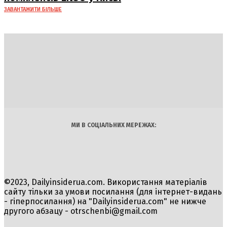
ЗАВАНТАЖИТИ БІЛЬШЕ
DAILY
INSIDER
Політика
Економіка
Бізнес
Блоги
Світ
Технології
Авто
Арт
Наука
МИ В СОЦІАЛЬНИХ МЕРЕЖАХ:
©2023, Dailyinsiderua.com. Використання матеріалів
сайту тільки за умови посилання (для інтернет-видань
- гіперпосилання) на "Dailyinsiderua.com" не нижче
другого абзацу -
otrschenbi@gmail.com