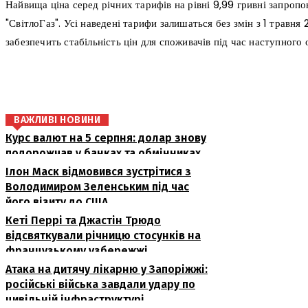
Найвища ціна серед річних тарифів на рівні 9,99 гривні запроп
"СвітлоГаз". Усі наведені тарифи залишаться без змін з 1 травня
забезпечить стабільність цін для споживачів під час наступного
поділіться
ВАЖЛИВІ НОВИНИ
Курс валют на 5 серпня: долар знову
подорожчав у банках та обмінниках
Ілон Маск відмовився зустрітися з
Володимиром Зеленським під час
його візиту до США
Кеті Перрі та Джастін Трюдо
відсвяткували річницю стосунків на
французькому узбережжі
Атака на дитячу лікарню у Запоріжжі:
російські війська завдали удару по
цивільній інфраструктурі