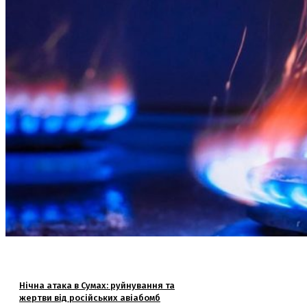
Нічна атака в Сумах: руйнування та
жертви від російських авіабомб