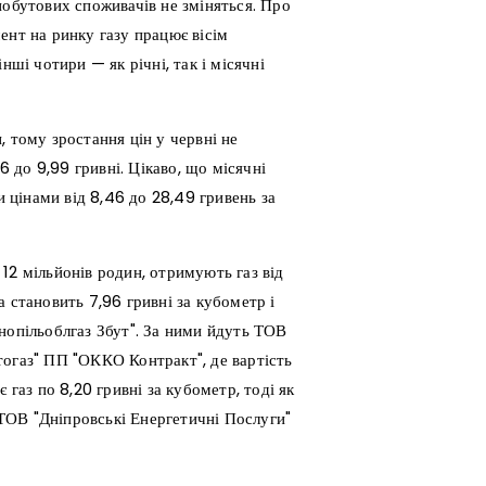
побутових споживачів не зміняться. Про
ент на ринку газу працює вісім
нші чотири — як річні, так і місячні
 тому зростання цін у червні не
6 до 9,99 гривні. Цікаво, що місячні
и цінами від 8,46 до 28,49 гривень за
12 мільйонів родин, отримують газ від
 становить 7,96 гривні за кубометр і
нопільоблгаз Збут". За ними йдуть ТОВ
тогаз" ПП "ОККО Контракт", де вартість
 газ по 8,20 гривні за кубометр, тоді як
ТОВ "Дніпровські Енергетичні Послуги"