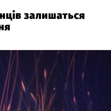
їнців залишаться
ня