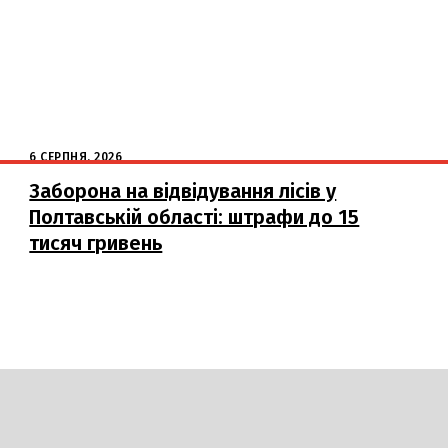
6 СЕРПНЯ, 2026
Заборона на відвідування лісів у
Полтавській області: штрафи до 15
тисяч гривень
DAILY
INSIDER