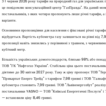
З 1 червня 2026 року тарифи на природний газ для українських 
це повідомляє консультаційний центр "ГазПравда". На даний мом
постачальників, з яких чотири пропонують лише річні тарифи, а і
варіанти.
Основними пропозиціями для населення є фіксовані річні тарифи,
відбудеться. Вартість кубометра газу залишиться на рівні від 7,9
пропозиції навіть знизились у порівнянні з травнем, з червневим
кубічний метр.
Більшість українських домогосподарств, близько 98% або понад 
ТОВ "ГК "Нафтогаз України". Стабільна ціна цього постачальника
діятиме до 30 квітня 2027 року. Таку ж ціну пропонує ТОВ "Тер
"Прикарпат Енерго Трейд" з тарифом 7,98 гривні і ТОВ "Галнаф
кубометра становить 7,99 гривні. ТОВ "Львівенергозбут" реалізує
постачальники YASNO — ТОВ "Київські Енергетичні Послуги" і 
— встановили ціну 8,46 гривні.