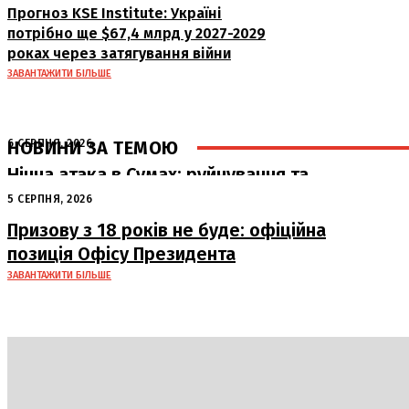
Прогноз KSE Institute: Україні
потрібно ще $67,4 млрд у 2027-2029
роках через затягування війни
ЗАВАНТАЖИТИ БІЛЬШЕ
НОВИНИ ЗА ТЕМОЮ
6 СЕРПНЯ, 2026
Нічна атака в Сумах: руйнування та
жертви від російських авіабомб
5 СЕРПНЯ, 2026
Призову з 18 років не буде: офіційна
позиція Офісу Президента
ЗАВАНТАЖИТИ БІЛЬШЕ