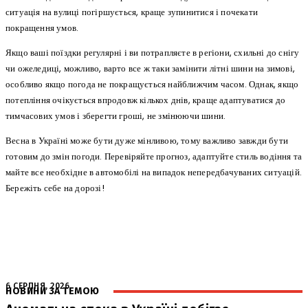
ситуація на вулиці погіршується, краще зупинитися і почекати
покращення умов.
Якщо ваші поїздки регулярні і ви потрапляєте в регіони, схильні до снігу
чи ожеледиці, можливо, варто все ж таки замінити літні шини на зимові,
особливо якщо погода не покращується найближчим часом. Однак, якщо
потепління очікується впродовж кількох днів, краще адаптуватися до
тимчасових умов і зберегти гроші, не змінюючи шини.
Весна в Україні може бути дуже мінливою, тому важливо завжди бути
готовим до змін погоди. Перевіряйте прогноз, адаптуйте стиль водіння та
майте все необхідне в автомобілі на випадок непередбачуваних ситуацій.
Бережіть себе на дорозі!
6 СЕРПНЯ, 2026
НОВИНИ ЗА ТЕМОЮ