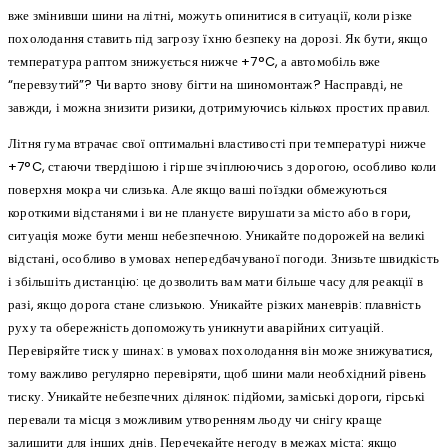
вже змінивши шини на літні, можуть опинитися в ситуації, коли різке
похолодання ставить під загрозу їхню безпеку на дорозі. Як бути, якщо
температура раптом знижується нижче +7°C, а автомобіль вже
“перевзутий”? Чи варто знову бігти на шиномонтаж? Насправді, не
завжди, і можна знизити ризики, дотримуючись кількох простих правил.
Літня гума втрачає свої оптимальні властивості при температурі нижче
+7°C, стаючи твердішою і гірше зчіплюючись з дорогою, особливо коли
поверхня мокра чи слизька. Але якщо ваші поїздки обмежуються
короткими відстанями і ви не плануєте вирушати за місто або в гори,
ситуація може бути менш небезпечною. Уникайте подорожей на великі
відстані, особливо в умовах непередбачуваної погоди. Знизьте швидкість
і збільшіть дистанцію: це дозволить вам мати більше часу для реакції в
разі, якщо дорога стане слизькою. Уникайте різких маневрів: плавність
руху та обережність допоможуть уникнути аварійних ситуацій.
Перевіряйте тиск у шинах: в умовах похолодання він може знижуватися,
тому важливо регулярно перевіряти, щоб шини мали необхідний рівень
тиску. Уникайте небезпечних ділянок: підйоми, заміські дороги, гірські
перевали та місця з можливим утворенням льоду чи снігу краще
залишити для інших днів. Перечекайте негоду в межах міста: якщо