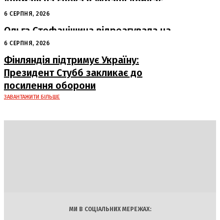
Аномальна спека в Україні добігає
кінця: очікується похолодання
6 СЕРПНЯ, 2026
Ольга Стефанішина відреагувала на
підозри від НАБУ та САП
6 СЕРПНЯ, 2026
Фінляндія підтримує Україну:
Президент Стубб закликає до
посилення оборони
ЗАВАНТАЖИТИ БІЛЬШЕ
DAILY
INSIDER
Політика
Економіка
Бізнес
Блоги
Світ
Технології
Авто
Арт
Наука
МИ В СОЦІАЛЬНИХ МЕРЕЖАХ: