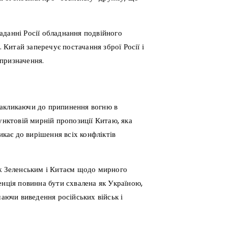
аданні Росії обладнання подвійного
. Китай заперечує постачання зброї Росії і
призначення.
закликаючи до припинення вогню в
унктовій мирній пропозиції Китаю, яка
икає до вирішення всіх конфліктів
іж Зеленським і Китаєм щодо мирного
енція повинна бути схвалена як Україною,
чаючи виведення російських військ і