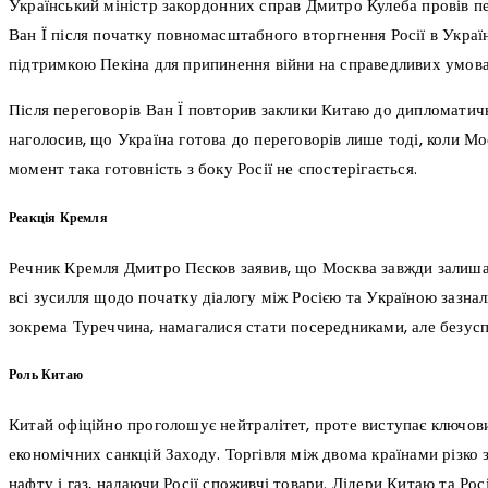
Український міністр закордонних справ Дмитро Кулеба провів пе
Ван Ї після початку повномасштабного вторгнення Росії в Украї
підтримкою Пекіна для припинення війни на справедливих умова
Після переговорів Ван Ї повторив заклики Китаю до дипломатичн
наголосив, що Україна готова до переговорів лише тоді, коли Мо
момент така готовність з боку Росії не спостерігається.
Реакція Кремля
Речник Кремля Дмитро Пєсков заявив, що Москва завжди залишал
всі зусилля щодо початку діалогу між Росією та Україною зазнали 
зокрема Туреччина, намагалися стати посередниками, але безус
Роль Китаю
Китай офіційно проголошує нейтралітет, проте виступає ключов
економічних санкцій Заходу. Торгівля між двома країнами різко 
нафту і газ, надаючи Росії споживчі товари. Лідери Китаю та Ро