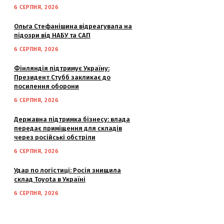
6 СЕРПНЯ, 2026
Ольга Стефанішина відреагувала на
підозри від НАБУ та САП
6 СЕРПНЯ, 2026
Фінляндія підтримує Україну:
Президент Стубб закликає до
посилення оборони
6 СЕРПНЯ, 2026
Державна підтримка бізнесу: влада
передає приміщення для складів
через російські обстріли
6 СЕРПНЯ, 2026
Удар по логістиці: Росія знищила
склад Toyota в Україні
6 СЕРПНЯ, 2026