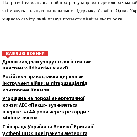
Попри всі зусилля, значний прогрес у мирних переговорах мало
які можуть вплинути на подальшу підтримку України. Однак Укр
мирного саміту, який планує провести пізніше цього року.
поділіться
ВАЖЛИВІ НОВИНИ
Дрони завдали удару по логістичним
центрам Wildberries у Росії
Російська православна церква як
інструмент війни: мілітаризація під
контролем Кремля
Угорщина на порозі енергетичної
кризи: АЕС «Пакш» зупиняється
вперше за 44 роки через рекордне
міління Дунаю
Співпраця України та Великої Британії
у сфері ППО: нові ракети Meteor та