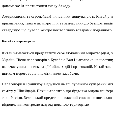
допомагає їм протистояти тиску Заходу.
Американські та європейські чиновники звинувачують Китай у н
призначення, такого як мікрочіпи та запчастини до безпілотників
стверджує, що суворо контролює торгівлю товарами подвійного 
Китай як миротворець
Китай намагається представити себе глобальним миротворцем, 
Україні. Після переговорів з Кулебою Ван Ї наголосив на шестип
включає уникання ескалації бойових дій і провокацій. Китай закл
шляхом переговорів і політичними засобами.
Переговори в Гуанчжоу відбулися на тлі публічної суперечки м
саміту у Швейцарії. Пекін наполягає, що будь-яка мирна конфер
так і Росією. Зеленський представив власний список вимог, вклю
відновлення контролю над окупованою територією.