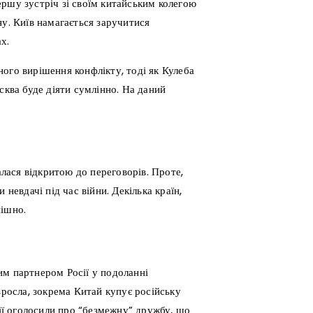
ршу зустріч зі своїм китайським колегою
ну. Київ намагається заручитися
х.
ого вирішення конфлікту, тоді як Кулеба
сква буде діяти сумлінно. На даний
ася відкритою до переговорів. Проте,
невдачі під час війни. Декілька країн,
пішно.
им партнером Росії у подоланні
зросла, зокрема Китай купує російську
сії оголосили про “безмежну” дружбу, що