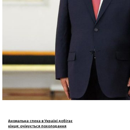
Аномальна спека в Україні добігає
кінця: очікується похолодання