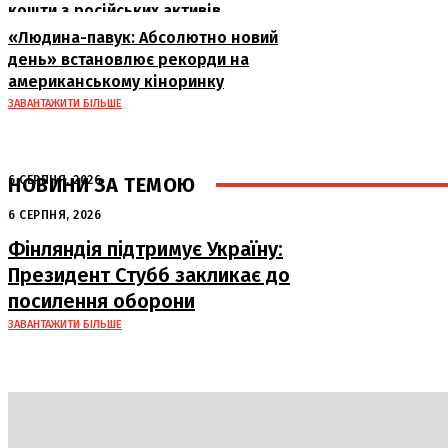
кошти з російських активів
«Людина-павук: Абсолютно новий
день» встановлює рекорди на
американському кіноринку
ЗАВАНТАЖИТИ БІЛЬШЕ
НОВИНИ ЗА ТЕМОЮ
6 СЕРПНЯ, 2026
Аномальна спека в Україні добігає
6 СЕРПНЯ, 2026
кінця: очікується похолодання
Фінляндія підтримує Україну:
Президент Стубб закликає до
посилення оборони
ЗАВАНТАЖИТИ БІЛЬШЕ