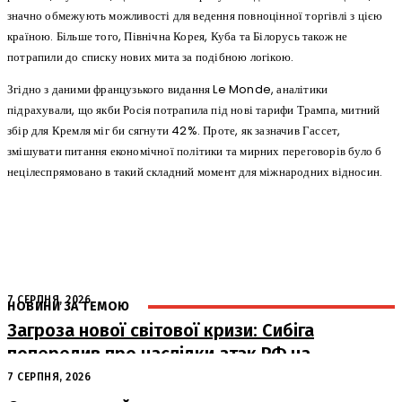
значно обмежують можливості для ведення повноцінної торгівлі з цією
країною. Більше того, Північна Корея, Куба та Білорусь також не
потрапили до списку нових мита за подібною логікою.
Згідно з даними французького видання Le Monde, аналітики
підрахували, що якби Росія потрапила під нові тарифи Трампа, митний
збір для Кремля міг би сягнути 42%. Проте, як зазначив Гассет,
змішувати питання економічної політики та мирних переговорів було б
нецілеспрямовано в такий складний момент для міжнародних відносин.
7 СЕРПНЯ, 2026
НОВИНИ ЗА ТЕМОЮ
Загроза нової світової кризи: Сибіга
попередив про наслідки атак РФ на
судна
7 СЕРПНЯ, 2026