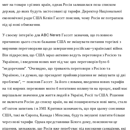
мит на товари з різних країн, однак Росія залишилася поза списком
держав, до яких будуть застосовані ці тарифи. Директор Національної
економічної ради США Кевін Гассет пояснив, чому Росія не потрапила
під ці нові обмеження.
У своєму інтерв’ю для ABC News Гассет зазначив, що головною
причиною цього стало бажання США не змішувати питання торгівлі з
мирними переговорами щодо завершення російсько-української війни.
Він підкреслив, що США зараз активно ведуть переговори з Росією та
Україною, і введення нових мит під час цих переговорів було б
“недоречним”. “Очевидно, що тривають переговори з Росією та
Україною, і я думаю, що президент прийняв рішення не змішувати ці дві
проблеми”, — пояснив Гассет. За його словами, введення нових тарифів
на тлі мирних перемовин могло б негативно вплинути на процес, який має
вирішальне значення для життя людей в Україні, Росії та США. Рішення
не включати Росію до списку країн, на які поширюються нові мита, стало
об’єктом запитань і в ЗМІ. Критики зазначають, що при цьому союзники
США, такі як Європа, Канада і Мексика, будуть змушені платити більше
через нові тарифи. Однак представники Білого дому, пояснюючи це
рішення, зауважили, що Росія вже перебуває під високими санкціями, які