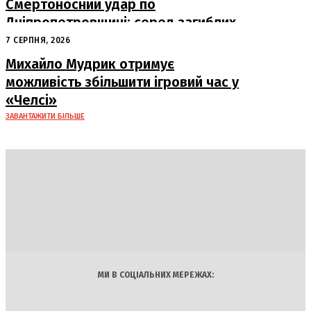
Смертоносний удар по
Дніпропетровщині: серед загиблих
– працівники «Укрпошти»
7 СЕРПНЯ, 2026
Михайло Мудрик отримує
можливість збільшити ігровий час у
«Челсі»
ЗАВАНТАЖИТИ БІЛЬШЕ
DAILY
INSIDER
Політика
Економіка
Бізнес
Блоги
Світ
Технології
Авто
Арт
Наука
МИ В СОЦІАЛЬНИХ МЕРЕЖАХ: