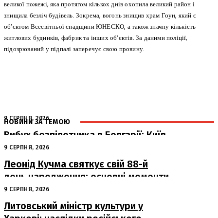
великої пожежі, яка протягом кількох днів охопила великий район і
знищила безліч будівель. Зокрема, вогонь знищив храм Гоун, який є
об’єктом Всесвітньої спадщини ЮНЕСКО, а також значну кількість
житлових будинків, фабрик та інших об’єктів. За даними поліції,
підозрюваний у підпалі заперечує свою провину.
9 СЕРПНЯ, 2026
НОВИНИ ЗА ТЕМОЮ
Вибух безпілотника в Болгарії: Київ
готовий до спільного розслідування
9 СЕРПНЯ, 2026
Леонід Кучма святкує свій 88-й
день народження: основні моменти
з життя другого Президента України
9 СЕРПНЯ, 2026
Литовський міністр культури у