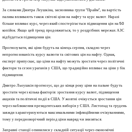
За словами Дмитра Леушкіна, засновника групи “Прайм”, на вартість
палива впливають також світові ціни на нафту та курс валют. Наразі
більше впливає курс, через який спостерігається підвищення цін на 50
копійок. Якщо цей тренд продовжиться, то у роздрібних мережах АЗС
відбудеться підвищення цін.
Прогнозувати, які ціни будуть на кінець серпня, складно через
непрогнозованість курсу валюти та світових цін на нафту. Однак,
експерт припускає, що ціни на нафту можуть зростати через політичні
фактори та сезон ураганів у США, що традиційно впливає на ціни у бік
підвищення.
Дмитро Льоушкін прогнозує, що до кінця року ціни на пальне будуть
зростати через кілька факторів: зростання курсу валют, підвищення
акцизів та політичні події в США. У жовтні очікується зростання цін
через наближення президентських виборів у США. Листопад та грудень
завжди характеризуються максимальними інфляційними очікуваннями,
тому у передноворічний період ціни навряд чи знизяться.
Заправні станції опинилися у складній ситуації через економічні