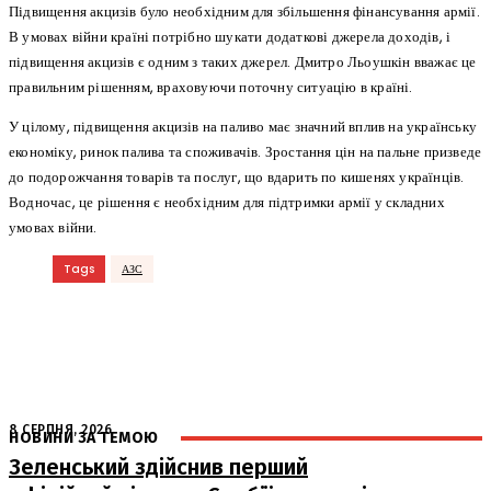
Підвищення акцизів було необхідним для збільшення фінансування армії.
В умовах війни країні потрібно шукати додаткові джерела доходів, і
підвищення акцизів є одним з таких джерел. Дмитро Льоушкін вважає це
правильним рішенням, враховуючи поточну ситуацію в країні.
У цілому, підвищення акцизів на паливо має значний вплив на українську
економіку, ринок палива та споживачів. Зростання цін на пальне призведе
до подорожчання товарів та послуг, що вдарить по кишенях українців.
Водночас, це рішення є необхідним для підтримки армії у складних
умовах війни.
Tags
АЗС
8 СЕРПНЯ, 2026
НОВИНИ ЗА ТЕМОЮ
Зеленський здійснив перший