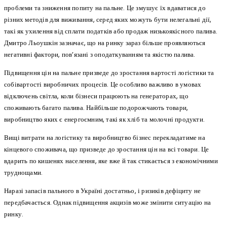
проблеми та зниження попиту на пальне. Це змушує їх вдаватися до
різних методів для виживання, серед яких можуть бути нелегальні дії,
такі як ухилення від сплати податків або продаж низькоякісного палива.
Дмитро Льоушкін зазначає, що на ринку зараз більше проявляються
негативні фактори, пов’язані з оподаткуванням та якістю палива.
Підвищення цін на пальне призведе до зростання вартості логістики та
собівартості виробничих процесів. Це особливо важливо в умовах
відключень світла, коли бізнеси працюють на генераторах, що
споживають багато палива. Найбільше подорожчають товари,
виробництво яких є енергоємним, такі як хліб та молочні продукти.
Вищі витрати на логістику та виробництво бізнес перекладатиме на
кінцевого споживача, що призведе до зростання цін на всі товари. Це
вдарить по кишенях населення, яке вже й так стикається з економічними
труднощами.
Наразі запасів пального в Україні достатньо, і ризиків дефіциту не
передбачається. Однак підвищення акцизів може змінити ситуацію на
ринку.