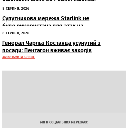
офіційний візит до Сербії: ключові
переговори з Вучичем
8 СЕРПНЯ, 2026
Супутникова мережа Starlink не
буде використана для атак на
російські пускові установки
8 СЕРПНЯ, 2026
Генерал Чарльз Костанца усунутий з
посади: Пентагон вживає заходів
ЗАВАНТАЖИТИ БІЛЬШЕ
DAILY
INSIDER
Політика
Економіка
Бізнес
Блоги
Світ
Технології
Авто
Арт
Наука
МИ В СОЦІАЛЬНИХ МЕРЕЖАХ: