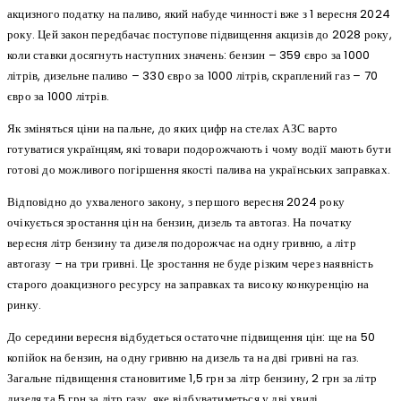
акцизного податку на паливо, який набуде чинності вже з 1 вересня 2024
року. Цей закон передбачає поступове підвищення акцизів до 2028 року,
коли ставки досягнуть наступних значень: бензин – 359 євро за 1000
літрів, дизельне паливо – 330 євро за 1000 літрів, скраплений газ – 70
євро за 1000 літрів.
Як зміняться ціни на пальне, до яких цифр на стелах АЗС варто
готуватися українцям, які товари подорожчають і чому водії мають бути
готові до можливого погіршення якості палива на українських заправках.
Відповідно до ухваленого закону, з першого вересня 2024 року
очікується зростання цін на бензин, дизель та автогаз. На початку
вересня літр бензину та дизеля подорожчає на одну гривню, а літр
автогазу – на три гривні. Це зростання не буде різким через наявність
старого доакцизного ресурсу на заправках та високу конкуренцію на
ринку.
До середини вересня відбудеться остаточне підвищення цін: ще на 50
копійок на бензин, на одну гривню на дизель та на дві гривні на газ.
Загальне підвищення становитиме 1,5 грн за літр бензину, 2 грн за літр
дизеля та 5 грн за літр газу, яке відбуватиметься у дві хвилі.