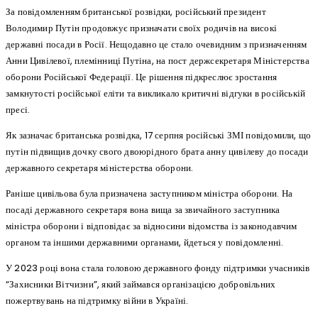
За повідомленням британської розвідки, російський президент
Володимир Путін продовжує призначати своїх родичів на високі
державні посади в Росії. Нещодавно це стало очевидним з призначенням
Анни Цивілевої, племінниці Путіна, на пост держсекретаря Міністерства
оборони Російської Федерації. Це рішення підкреслює зростання
замкнутості російської еліти та викликало критичні відгуки в російській
пресі.
Як зазначає британська розвідка, 17 серпня російські ЗМІ повідомили, що
путін підвищив дочку свого двоюрідного брата анну цивілеву до посади
державного секретаря міністерства оборони.
Раніше цивільова була призначена заступником міністра оборони. На
посаді державного секретаря вона вища за звичайного заступника
міністра оборони і відповідає за відносини відомства із законодавчим
органом та іншими державними органами, йдеться у повідомленні.
У 2023 році вона стала головою державного фонду підтримки учасників
“Захисники Вітчизни”, який займався організацією добровільних
пожертвувань на підтримку війни в Україні.