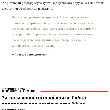
У британскій розвідці зауважують, що цивільова одружена з міністром
енергетики росії сергієм цивілевим.
Початкове призначення цивільової в червні викликало
приглушену критику з боку російської преси за кумівство,
що стало випробуванням навіть для російської терпимості
до корупційної практики. Існує реальна можливість того,
що її подальше підвищення свідчить про зростання
замкнутості російської еліти,
– йдеться у повідомленні.
7 СЕРПНЯ, 2026
НОВИНИ ЗА ТЕМОЮ
Загроза нової світової кризи: Сибіга
попередив про наслідки атак РФ на