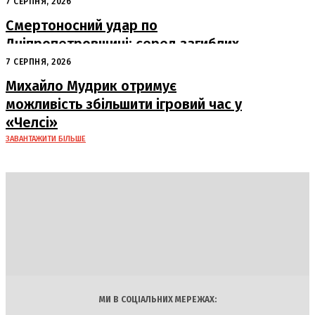
судна
7 СЕРПНЯ, 2026
Смертоносний удар по
Дніпропетровщині: серед загиблих
– працівники «Укрпошти»
7 СЕРПНЯ, 2026
Михайло Мудрик отримує
можливість збільшити ігровий час у
«Челсі»
ЗАВАНТАЖИТИ БІЛЬШЕ
DAILY
INSIDER
Політика
Економіка
Бізнес
Блоги
Світ
Технології
Авто
Арт
Наука
МИ В СОЦІАЛЬНИХ МЕРЕЖАХ: