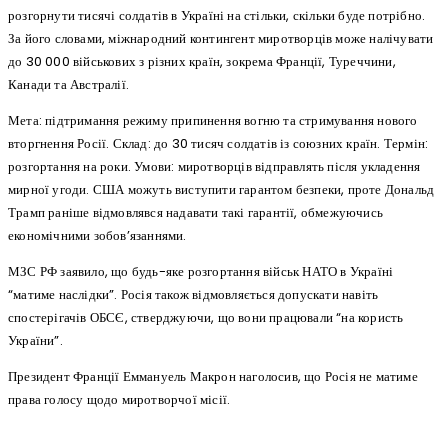
розгорнути тисячі солдатів в Україні на стільки, скільки буде потрібно.
За його словами, міжнародний контингент миротворців може налічувати
до 30 000 військових з різних країн, зокрема Франції, Туреччини,
Канади та Австралії.
Мета: підтримання режиму припинення вогню та стримування нового
вторгнення Росії. Склад: до 30 тисяч солдатів із союзних країн. Термін:
розгортання на роки. Умови: миротворців відправлять після укладення
мирної угоди. США можуть виступити гарантом безпеки, проте Дональд
Трамп раніше відмовлявся надавати такі гарантії, обмежуючись
економічними зобов’язаннями.
МЗС РФ заявило, що будь-яке розгортання військ НАТО в Україні
“матиме наслідки”. Росія також відмовляється допускати навіть
спостерігачів ОБСЄ, стверджуючи, що вони працювали “на користь
України”.
Президент Франції Еммануель Макрон наголосив, що Росія не матиме
права голосу щодо миротворчої місії.