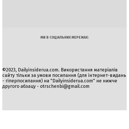
INSIDER
Політика
Економіка
Бізнес
Блоги
Світ
Технології
Авто
Арт
Наука
МИ В СОЦІАЛЬНИХ МЕРЕЖАХ:
©2023, Dailyinsiderua.com. Використання матеріалів
сайту тільки за умови посилання (для інтернет-видань
- гіперпосилання) на "Dailyinsiderua.com" не нижче
другого абзацу -
otrschenbi@gmail.com