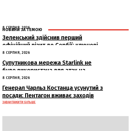
8 СЕРПНЯ, 2026
НОВИНИ ЗА ТЕМОЮ
Зеленський здійснив перший
офіційний візит до Сербії: ключові
переговори з Вучичем
8 СЕРПНЯ, 2026
Супутникова мережа Starlink не
буде використана для атак на
російські пускові установки
8 СЕРПНЯ, 2026
Генерал Чарльз Костанца усунутий з
посади: Пентагон вживає заходів
ЗАВАНТАЖИТИ БІЛЬШЕ
DAILY