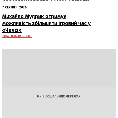
Дніпропетровщині: серед загиблих
– працівники «Укрпошти»
7 СЕРПНЯ, 2026
Михайло Мудрик отримує
можливість збільшити ігровий час у
«Челсі»
ЗАВАНТАЖИТИ БІЛЬШЕ
DAILY
INSIDER
Політика
Економіка
Бізнес
Блоги
Світ
Технології
Авто
Арт
Наука
МИ В СОЦІАЛЬНИХ МЕРЕЖАХ: