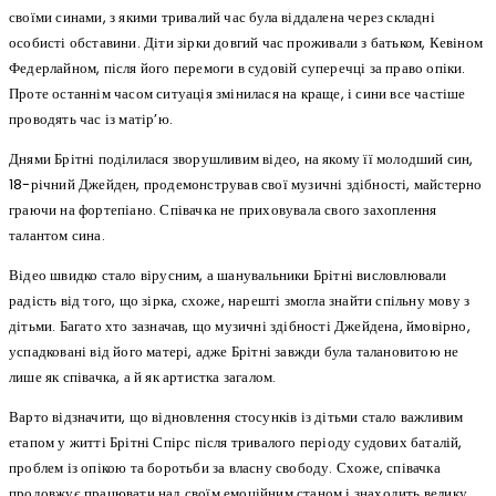
своїми синами, з якими тривалий час була віддалена через складні
особисті обставини. Діти зірки довгий час проживали з батьком, Кевіном
Федерлайном, після його перемоги в судовій суперечці за право опіки.
Проте останнім часом ситуація змінилася на краще, і сини все частіше
проводять час із матір’ю.
Днями Брітні поділилася зворушливим відео, на якому її молодший син,
18-річний Джейден, продемонстрував свої музичні здібності, майстерно
граючи на фортепіано. Співачка не приховувала свого захоплення
талантом сина.
Відео швидко стало вірусним, а шанувальники Брітні висловлювали
радість від того, що зірка, схоже, нарешті змогла знайти спільну мову з
дітьми. Багато хто зазначав, що музичні здібності Джейдена, ймовірно,
успадковані від його матері, адже Брітні завжди була талановитою не
лише як співачка, а й як артистка загалом.
Варто відзначити, що відновлення стосунків із дітьми стало важливим
етапом у житті Брітні Спірс після тривалого періоду судових баталій,
проблем із опікою та боротьби за власну свободу. Схоже, співачка
продовжує працювати над своїм емоційним станом і знаходить велику