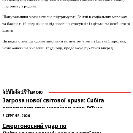
підтримку в родині.
Шанувальники зірки активно підтримують Брітні в соціальних мережах
та бажають їй подальшого відновлення стосунків із дітьми та особистого
щастя.
Ця подія стала ще одним важливим моментом у житті Брітні Спірс, яка,
незважаючи на численні труднощі, продовжує рухатися вперед.
7 СЕРПНЯ, 2026
НОВИНИ ЗА ТЕМОЮ
Загроза нової світової кризи: Сибіга
попередив про наслідки атак РФ на
судна
7 СЕРПНЯ, 2026
Смертоносний удар по