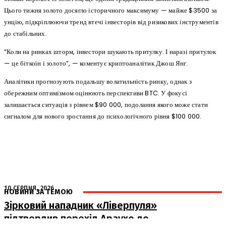
Цього тижня золото досягло історичного максимуму — майже $3500 за
унцію, підкріплюючи тренд втечі інвесторів від ризикових інструментів
до стабільних.
“Коли на ринках шторм, інвестори шукають притулку. І наразі притулок
— це біткоїн і золото”, — коментує криптоаналітик Джош Янг.
Аналітики прогнозують подальшу волатильність ринку, однак з
обережним оптимізмом оцінюють перспективи BTC. У фокусі
залишається ситуація з рівнем $90 000, подолання якого може стати
сигналом для нового зростання до психологічного рівня $100 000.
10 СЕРПНЯ, 2026
НОВИНИ ЗА ТЕМОЮ
Зірковий нападник «Ліверпуля»
підтвердив перехід Араухо до