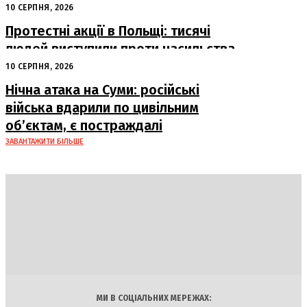
клубу
10 СЕРПНЯ, 2026
Протестні акції в Польщі: тисячі
людей виступили проти насильства
над українцями
10 СЕРПНЯ, 2026
Нічна атака на Суми: російські
війська вдарили по цивільним
об’єктам, є постраждалі
ЗАВАНТАЖИТИ БІЛЬШЕ
DAILY
INSIDER
Політика
Економіка
Бізнес
Блоги
Світ
Технології
Авто
Арт
Наука
МИ В СОЦІАЛЬНИХ МЕРЕЖАХ: