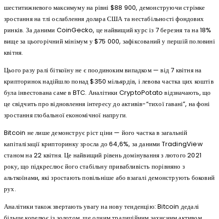
шеститижневого максимуму на рівні $88 900, демонструючи стрімке
зростання на тлі ослаблення долара США та нестабільності фондових
ринків. За даними CoinGecko, це найвищий курс із 7 березня та на 18%
вище за цьогорічний мінімум у $75 000, зафіксований у першій половині
квітня.
Цього разу ралі біткоїну не є поодиноким випадком — від 7 квітня на
крипторинок надійшло понад $350 мільярдів, і левова частка цих коштів
була інвестована саме в BTC. Аналітики CryptoPotato відзначають, що
це свідчить про відновлення інтересу до активів-“тихої гавані”, на фоні
зростання глобальної економічної напруги.
Bitcoin не лише демонструє ріст ціни — його частка в загальній
капіталізації крипторинку зросла до 64,6%, за даними TradingView
станом на 22 квітня. Це найвищий рівень домінування з лютого 2021
року, що підкреслює його стабільну привабливість порівняно з
альткоїнами, які зростають повільніше або взагалі демонструють боковий
рух.
Аналітики також звертають увагу на нову тенденцію: Bitcoin дедалі
більше корелює із золотом, ще одним традиційним захисним активом.