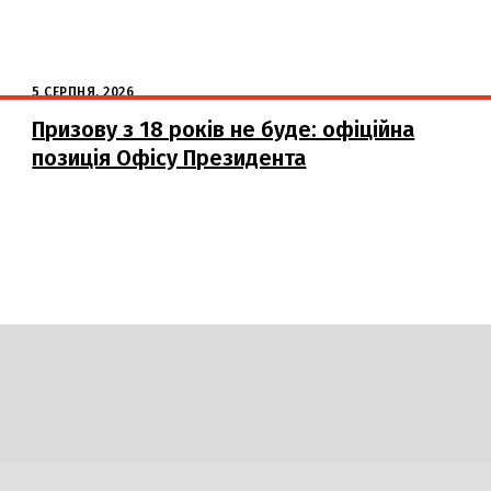
5 СЕРПНЯ, 2026
Призову з 18 років не буде: офіційна
позиція Офісу Президента
DAILY
INSIDER
логії
Авто
Арт
Наука