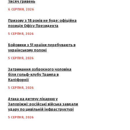
тисяч гривень
6 СЕРПНЯ, 2026
Призову з 18 років не буде: офіційна
позиція Офісу Президента
5 СЕРПНЯ, 2026
Бойовики з 51 країни перебувають в
українському полоні
5 СЕРПНЯ, 2026
Затримання озброєного чоловіка
біля гольф-клубу Трампа в
Каліфорнії
5 СЕРПНЯ, 2026
Атака на дитячу лікарню у
Запоріжжі: російські війська завдали
удару по цивільній інфраструктурі
5 СЕРПНЯ, 2026