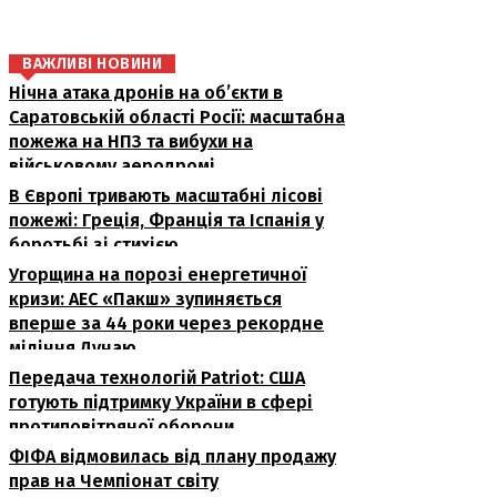
ВАЖЛИВІ НОВИНИ
Нічна атака дронів на об’єкти в
Саратовській області Росії: масштабна
пожежа на НПЗ та вибухи на
військовому аеродромі
В Європі тривають масштабні лісові
пожежі: Греція, Франція та Іспанія у
боротьбі зі стихією
Угорщина на порозі енергетичної
кризи: АЕС «Пакш» зупиняється
вперше за 44 роки через рекордне
міління Дунаю
Передача технологій Patriot: США
готують підтримку України в сфері
протиповітряної оборони
ФІФА відмовилась від плану продажу
прав на Чемпіонат світу