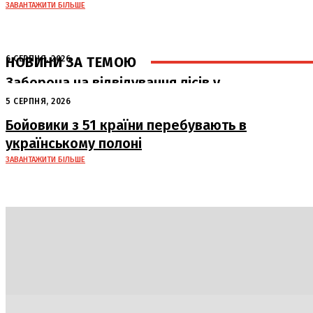
ЗАВАНТАЖИТИ БІЛЬШЕ
НОВИНИ ЗА ТЕМОЮ
6 СЕРПНЯ, 2026
Заборона на відвідування лісів у
Полтавській області: штрафи до 15
5 СЕРПНЯ, 2026
тисяч гривень
Бойовики з 51 країни перебувають в
українському полоні
ЗАВАНТАЖИТИ БІЛЬШЕ
Політика
Економіка
Бізнес
Блоги
Світ
Техно