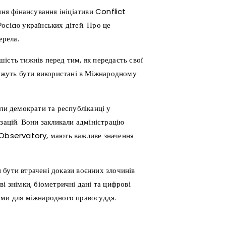
я фінансування ініціативи Conflict
осією українських дітей. Про це
ерела.
ість тижнів перед тим, як передасть свої
можуть бути використані в Міжнародному
ли демократи та республіканці у
зацій. Вони закликали адміністрацію
t Observatory, мають важливе значення
 бути втрачені докази воєнних злочинів
і знімки, біометричні дані та цифрові
ами для міжнародного правосуддя.