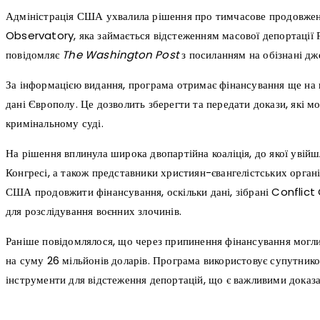
Адміністрація США ухвалила рішення про тимчасове продовженн
Observatory, яка займається відстеженням масової депортації Р
повідомляє
The Washington Post
з посиланням на обізнані дж
За інформацією видання, програма отримає фінансування ще на ш
дані Європолу. Це дозволить зберегти та передати докази, які 
кримінальному суді.
На рішення вплинула широка двопартійна коаліція, до якої увійш
Конгресі, а також представники християн-євангелістських органі
США продовжити фінансування, оскільки дані, зібрані Conflic
для розслідування воєнних злочинів.
Раніше повідомлялося, що через припинення фінансування могли
на суму 26 мільйонів доларів. Програма використовує супутников
інструменти для відстеження депортацій, що є важливими доказ
поділіться