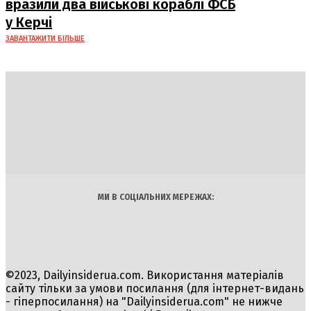
вразили два військові кораблі ФСБ
у Керчі
ЗАВАНТАЖИТИ БІЛЬШЕ
DAILY
INSIDER
Політика
Економіка
Бізнес
Блоги
Світ
Технології
Авто
Арт
Наука
МИ В СОЦІАЛЬНИХ МЕРЕЖАХ:
©2023, Dailyinsiderua.com. Використання матеріалів
сайту тільки за умови посилання (для інтернет-видань
- гіперпосилання) на "Dailyinsiderua.com" не нижче