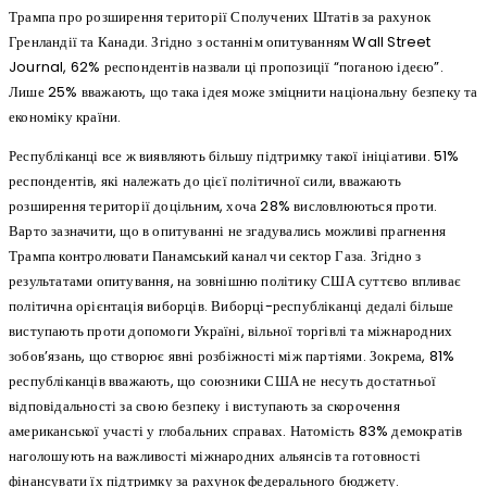
Трампа про розширення території Сполучених Штатів за рахунок
Гренландії та Канади. Згідно з останнім опитуванням Wall Street
Journal, 62% респондентів назвали ці пропозиції “поганою ідеєю”.
Лише 25% вважають, що така ідея може зміцнити національну безпеку та
економіку країни.
Республіканці все ж виявляють більшу підтримку такої ініціативи. 51%
респондентів, які належать до цієї політичної сили, вважають
розширення території доцільним, хоча 28% висловлюються проти.
Варто зазначити, що в опитуванні не згадувались можливі прагнення
Трампа контролювати Панамський канал чи сектор Газа. Згідно з
результатами опитування, на зовнішню політику США суттєво впливає
політична орієнтація виборців. Виборці-республіканці дедалі більше
виступають проти допомоги Україні, вільної торгівлі та міжнародних
зобов’язань, що створює явні розбіжності між партіями. Зокрема, 81%
республіканців вважають, що союзники США не несуть достатньої
відповідальності за свою безпеку і виступають за скорочення
американської участі у глобальних справах. Натомість 83% демократів
наголошують на важливості міжнародних альянсів та готовності
фінансувати їх підтримку за рахунок федерального бюджету.