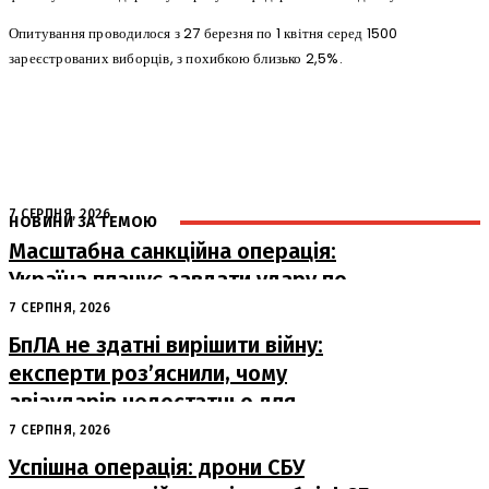
Опитування проводилося з 27 березня по 1 квітня серед 1500
зареєстрованих виборців, з похибкою близько 2,5%.
7 СЕРПНЯ, 2026
НОВИНИ ЗА ТЕМОЮ
Масштабна санкційна операція:
Україна планує завдати удару по
російському ВПК
7 СЕРПНЯ, 2026
БпЛА не здатні вирішити війну:
експерти роз’яснили, чому
авіаударів недостатньо для
досягнення миру
7 СЕРПНЯ, 2026
Успішна операція: дрони СБУ