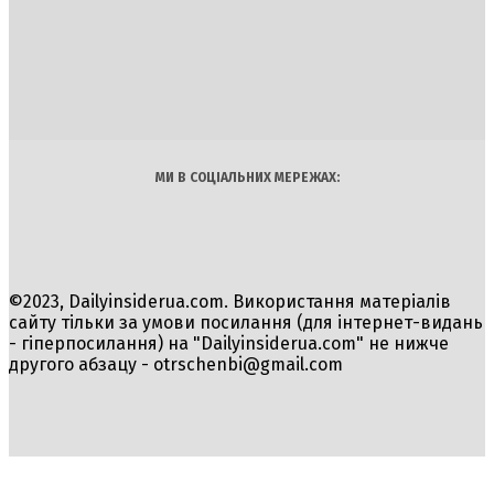
DAILY
INSIDER
Політика
Економіка
Бізнес
Блоги
Світ
Технології
Авто
Арт
Наука
МИ В СОЦІАЛЬНИХ МЕРЕЖАХ:
©2023, Dailyinsiderua.com. Використання матеріалів
сайту тільки за умови посилання (для інтернет-видань
- гіперпосилання) на "Dailyinsiderua.com" не нижче
другого абзацу -
otrschenbi@gmail.com