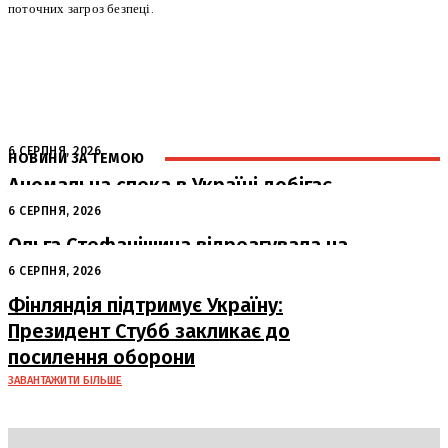
поточних загроз безпеці.
6 СЕРПНЯ, 2026
НОВИНИ ЗА ТЕМОЮ
Аномальна спека в Україні добігає
кінця: очікується похолодання
6 СЕРПНЯ, 2026
Ольга Стефанішина відреагувала на
підозри від НАБУ та САП
6 СЕРПНЯ, 2026
Фінляндія підтримує Україну:
Президент Стубб закликає до
посилення оборони
ЗАВАНТАЖИТИ БІЛЬШЕ