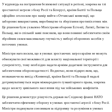
У відповідь на погіршення безпекової ситуації в регіоні, зокрема на тлі
зростаючої загрози з боку Росії та Білорусі, країни Балтії та Польща
офіційно оголосили про намір вийти з Оттавської конвенції, що
забороняє використання, виробництво та зберігання протипіхотних мін.
Це рішення було ухвалено Міністрами оборони Естонії, Латвії, Литви та
Польщі, які в спільній заяві пояснили, що вони повинні забезпечити своїм
збройним силам максимальну гнучкість у виборі оборонних засобів у
поточних умовах.
Міністри наголосили, що в умовах зростаючих загроз країни не можуть
обмежувати свої можливості для захисту національної території і
суверенітету, тому необхідно надати арміям додаткові інструменти для
забезпечення обороноздатності. Водночас, вони підкреслили, що,
незважаючи на вихід з Конвенції, країни Балтії та Польща й надалі
дотримуватимуться норм міжнародного гуманітарного права, зокрема
щодо захисту цивільного населення під час військових конфліктів.
Це рішення демонструє рішучість держав на Східному фланзі НАТО
забезпечити ефективну оборону в умовах зростаючої агресії з боку Росії.
Міністри подякували союзникам за підтримку та розуміння в умовах